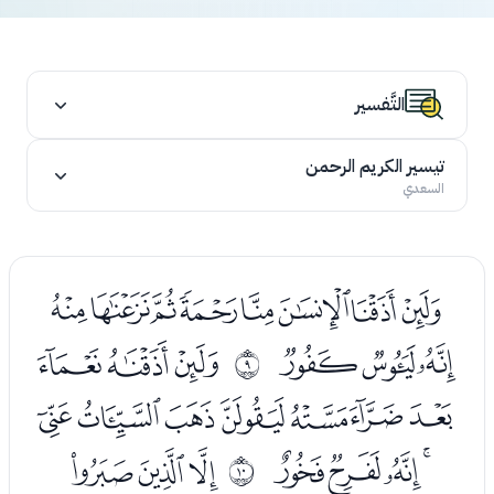
التَّفسير
تيسير الكريم الرحمن
السعدي
ﮝﮞﮟﮠﮡﮢﮣﮤ
ﮥﮦﮧ
ﮩﮪﮫ
ﰈ
ﮬﮭﮮﮯﮰﮱﯓ
ﯔﯕﯖﯗ
ﯙﯚﯛ
ﰉ