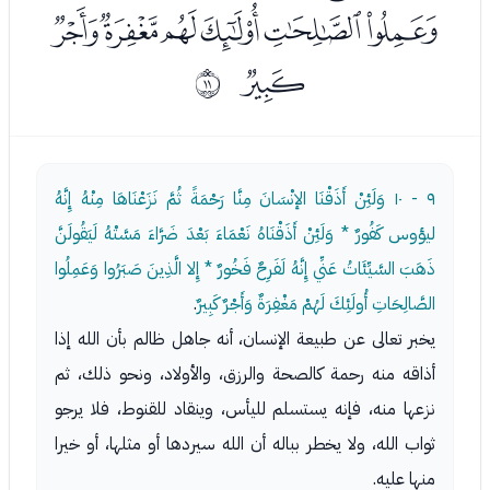
ﯜﯝﯞﯟﯠﯡ
ﯢ
ﰊ
٩ - ١٠
وَلَئِنْ أَذَقْنَا الإنْسَانَ مِنَّا رَحْمَةً ثُمَّ نَزَعْنَاهَا مِنْهُ إِنَّهُ
ليؤوس كَفُورٌ * وَلَئِنْ أَذَقْنَاهُ نَعْمَاءَ بَعْدَ ضَرَّاءَ مَسَّتْهُ لَيَقُولَنَّ
ذَهَبَ السَّيِّئَاتُ عَنِّي إِنَّهُ لَفَرِحٌ فَخُورٌ * إِلا الَّذِينَ صَبَرُوا وَعَمِلُوا
الصَّالِحَاتِ أُولَئِكَ لَهُمْ مَغْفِرَةٌ وَأَجْرٌ كَبِيرٌ
.
يخبر تعالى عن طبيعة الإنسان، أنه جاهل ظالم بأن الله إذا
أذاقه منه رحمة كالصحة والرزق، والأولاد، ونحو ذلك، ثم
نزعها منه، فإنه يستسلم لليأس، وينقاد للقنوط، فلا يرجو
ثواب الله، ولا يخطر بباله أن الله سيردها أو مثلها، أو خيرا
منها عليه.