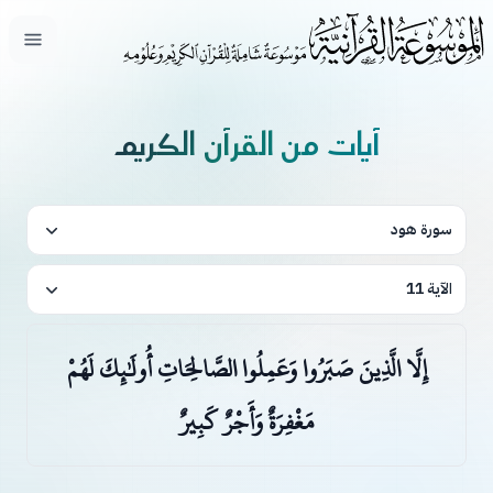
فتح ال
آيات من القرآن الكريم
سورة هود
الآية 11
إِلَّا الَّذِينَ صَبَرُوا وَعَمِلُوا الصَّالِحَاتِ أُولَٰئِكَ لَهُمْ
مَغْفِرَةٌ وَأَجْرٌ كَبِيرٌ