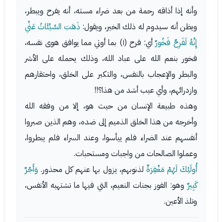
وأنه إذا أذاقه رحمة من بعد ضراء مسته، أنه يفرح ويبطر،
ويظن أنه سيدوم له ذلك الخير، ويقول:
ذَهَبَ السَّيِّئَاتُ عَنِّي
إِنَّهُ لَفَرِحٌ فَخُورٌ
أي: فرح (١) بما أوتي مما يوافق هوى نفسه،
فخور بنعم الله على عباد الله، وذلك يحمله على الأشر
والبطر والإعجاب بالنفس، والتكبر على الخلق، واحتقارهم
وازدرائهم، وأي عيب أشد من هذا؟!!
وهذه طبيعة الإنسان من حيث هو، إلا من وفقه الله
وأخرجه من هذا الخلق الذميم إلى ضده، وهم الذين صبروا
أنفسهم عند الضراء فلم ييأسوا، وعند السراء فلم يبطروا،
وعملوا الصالحات من واجبات ومستحبات.
أُولَئِكَ لَهُمْ مَغْفِرَةٌ
لذنوبهم، يزول بها عنهم كل محذور.
وَأَجْرٌ
كَبِيرٌ
وهو: الفوز بجنات النعيم، التي فيها ما تشتهيه الأنفس،
وتلذ الأعين.