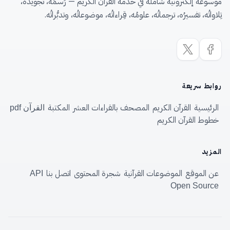
موسوعة إلكترونية شاملة في خدمة القرآن الكريم — رَسمُه، تجويدُه،
تِلاواتُه، تفسيرُه، ترجماتُه، علومُه، قِراءاتُه، موضوعاتُه، وتدبُّراتُه.
روابط سريعة
الرئيسية
القرآن الكريم
المصحف بالقراءات العشر
المكتبة
القرآن pdf
خطوط القرآن الكريم
المزيد
عن الموقع
الموضوعات القرآنية
شجرة المحتوى
اتصل بنا
API
Open Source