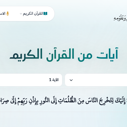
القرآن الكريم
الاس
آيات من القرآن الكريم
الآية 1
ُ إِلَيْكَ لِتُخْرِجَ النَّاسَ مِنَ الظُّلُمَاتِ إِلَى النُّورِ بِإِذْنِ رَبِّهِمْ إِلَىٰ صِرَ