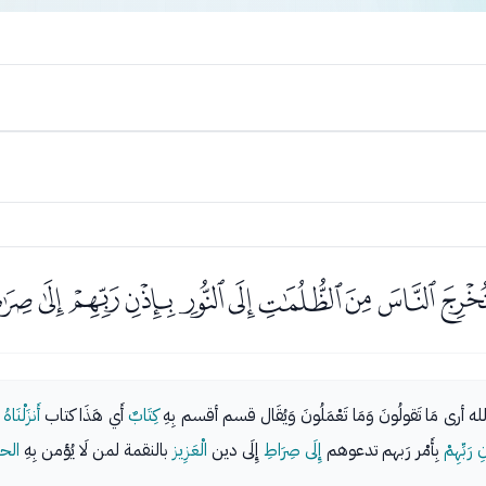
ﭧﭨﭩﭪﭫﭬﭭﭮﭯ
الله أرى مَا تَقولُونَ وَمَا تَعْمَلُونَ وَيُقَال قسم أقسم بِهِ
كِتَابٌ
أَي هَذَا كتاب
أَنزَلْنَاهُ
نِ رَبِّهِمْ
بِأَمْر رَبهم تدعوهم
إِلَى صِرَاطِ
إِلَى دين
الْعَزِيز
بالنقمة لمن لَا يُؤمن بِهِ
الح