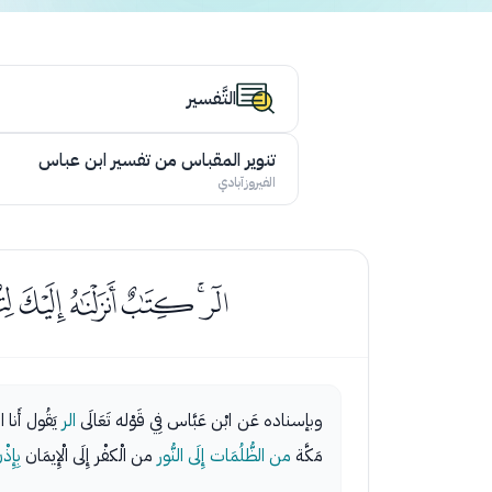
التَّفسير
تنوير المقباس من تفسير ابن عباس
الفيروزآبادي
ﭢﭣﭤﭥﭦ
وبإسناده عَن ابْن عَبَّاس فِي قَوْله تَعَالَى
الر
يَقُول أَنا 
مَكَّة
من الظُّلُمَات إِلَى النُّور
من الْكفْر إِلَى الْإِيمَان
بِإِذْ