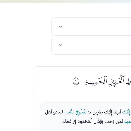
ﭰﭱﭲ
ﰀ
 إِلَيْكَ
أنزلنَا إِلَيْك جِبْرِيل بِهِ
لِتُخْرِجَ النَّاس
لتدعو أهل
ميد
لمن وَحده وَيُقَال الْمَحْمُود فِي فعاله