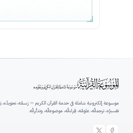
موسوعة إلكترونية شاملة في خدمة القرآن الكريم — رَسمُه، تجويدُه، تِلاو
تفسيرُه، ترجماتُه، علومُه، قِراءاتُه، موضوعاتُه، وتدبُّراتُه.