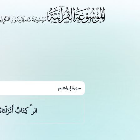
سورة إبراهيم
الر ۚ كِتَابٌ أَنْزَلْنَاه