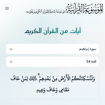
فتح ال
آيات من القرآن الكريم
سورة إبراهيم
الآية 14
وَلَنُسْكِنَنَّكُمُ الْأَرْضَ مِنْ بَعْدِهِمْ ۚ ذَٰلِكَ لِمَنْ خَافَ
مَقَامِي وَخَافَ وَعِيدِ