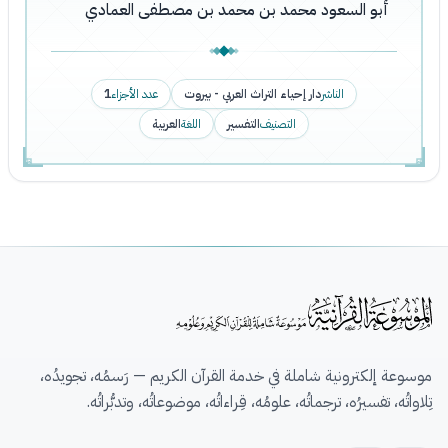
أبو السعود محمد بن محمد بن مصطفى العمادي
الناشر
دار إحياء التراث العربي - بيروت
عدد الأجزاء
1
التصنيف
التفسير
اللغة
العربية
موسوعة إلكترونية شاملة في خدمة القرآن الكريم — رَسمُه، تجويدُه،
تِلاواتُه، تفسيرُه، ترجماتُه، علومُه، قِراءاتُه، موضوعاتُه، وتدبُّراتُه.