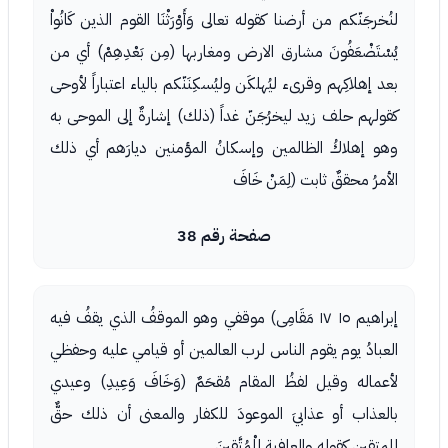
لنُخرجَنّكم من أرضنا كقوله تعالى وَأَوْرَثْنَا القوم الذين كَانُواْ
يُسْتَضْعَفُونَ مشارق الارض ومغاربها (مِن بَعْدِهِمْ) أي من
بعد إهلاكِهم وقرىء ليُهلكَن وليُسكِنَنّكم بالياء اعتباراً لأوحى
كقولهم حلف زيد ليخرُجَنّ غداً (ذلك) إشارةٌ إلى الموحى به
وهو إهلاكُ الظالمين وإسكانُ المؤمنين ديارَهم أي ذلك
الأمرُ محققٌ ثابت (لِمَنْ خَافَ
صفحة رقم 38
إبراهيم ١٥ ١٧ مَقَامِى) موقفي وهو الموقفُ الذي يقفُ فيه
العبادُ يوم يقوم الناس لرب العالمين أو قيامي عليه وحفظي
لأعماله وقيل لفظُ المقام مُقحَمٌ (وَخَافَ وَعِيدِ) وعيدي
بالعذاب أو عذابيَ الموعودَ للكفار والمعنى أن ذلك حقٌّ
للمتقين كقوله والعافية لِلْمُتَّقِينَ