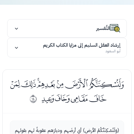
التَّفسير
إرشاد العقل السليم إلى مزايا الكتاب الكريم
أبو السعود
ﮗﮘﮙﮚﮛﮜﮝ
ﮞﮟﮠﮡ
ﰍ
(وَلَنُسْكِنَنَّكُمُ الأرض) أي أرضَهم وديارَهم عقوبةً لهم بقولهم