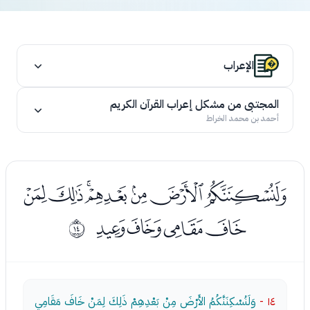
الإعراب
المجتبى من مشكل إعراب القرآن الكريم
أحمد بن محمد الخراط
ﮗﮘﮙﮚﮛﮜﮝ
ﮞﮟﮠﮡ
ﰍ
١٤ -
وَلَنُسْكِنَنَّكُمُ الأَرْضَ مِنْ بَعْدِهِمْ ذَلِكَ لِمَنْ خَافَ مَقَامِي