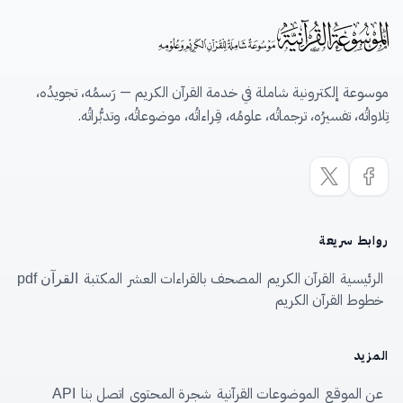
موسوعة إلكترونية شاملة في خدمة القرآن الكريم — رَسمُه، تجويدُه،
تِلاواتُه، تفسيرُه، ترجماتُه، علومُه، قِراءاتُه، موضوعاتُه، وتدبُّراتُه.
روابط سريعة
الرئيسية
القرآن الكريم
المصحف بالقراءات العشر
المكتبة
القرآن pdf
خطوط القرآن الكريم
المزيد
عن الموقع
الموضوعات القرآنية
شجرة المحتوى
اتصل بنا
API