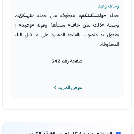
وَخَافَ وَعِيدِ
جملة
«ولنسكننكم»
معطوفة على جملة
«نهلكنّ»
،
وجملة
«ذلك لمن خاف»
مستأنفة. وقوله
«وعيد»
:
مفعول به منصوب بالفتحة المقدرة على ما قبل الياء
المحذوفة.
صفحة رقم 542
عرض المزيد
المجتبى من مشكل إعراب القرآن الكريم