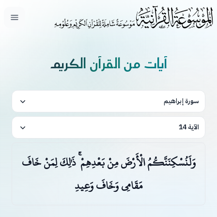
فتح ال
آيات من القرآن الكريم
سورة إبراهيم
الآية 14
وَلَنُسْكِنَنَّكُمُ الْأَرْضَ مِنْ بَعْدِهِمْ ۚ ذَٰلِكَ لِمَنْ خَافَ
مَقَامِي وَخَافَ وَعِيدِ