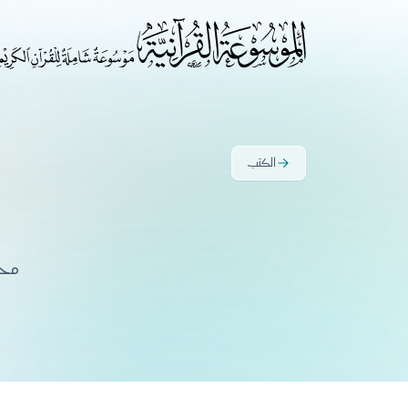
الكتب
محم