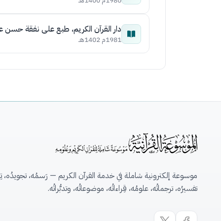
1980م 1400هـ
دار القرآن الكريم، طبع على نفقة حسن 
1981م 1402هـ
موسوعة إلكترونية شاملة في خدمة القرآن الكريم — رَسمُه، تجويدُه، تِلاو
تفسيرُه، ترجماتُه، علومُه، قِراءاتُه، موضوعاتُه، وتدبُّراتُه.