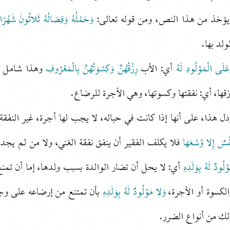
يؤخذ من هذا النص، ومن قوله تعالى:
وَحَمْلُهُ وَفِصَالُهُ ثَلاثُونَ شَهْرًا
ولد بها.
عَلَى الْمَوْلُودِ لَهُ
أي: الأب
رِزْقُهُنَّ وَكِسْوَتُهُنَّ بِالْمَعْرُوفِ
وهذا شامل لم
قها، أي: نفقتها وكسوتها، وهي الأجرة للرضاع.
دل هذا، على أنها إذا كانت في حباله، لا يجب لها أجرة، غير النف
فْسٌ إِلا وُسْعَهَا
فلا يكلف الفقير أن ينفق نفقة الغني، ولا من لم يجد
وْلُودٌ لَهُ بِوَلَدِهِ
أي: لا يحل أن تضار الوالدة بسبب ولدها، إما أن تمنع
الكسوة أو الأجرة،
وَلا مَوْلُودٌ لَهُ بِوَلَدِهِ
بأن تمتنع من إرضاعه على وجه
لك من أنواع الضرر.