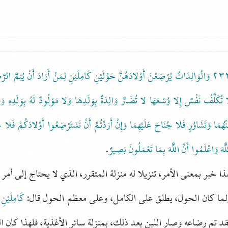
٢٣
وَالْوَالِدَاتُ يُرْضِعْنَ أَوْلادَهُنَّ حَوْلَيْنِ كَامِلَيْنِ لِمَنْ أَرَادَ أَنْ يُتِمَّ الرَّ
 تُكَلَّفُ نَفْسٌ إِلا وُسْعَهَا لا تُضَارَّ وَالِدَةٌ بِوَلَدِهَا وَلا مَوْلُودٌ لَهُ بِوَلَدِهِ
نْهُمَا وَتَشَاوُرٍ فَلا جُنَاحَ عَلَيْهِمَا وَإِنْ أَرَدْتُمْ أَنْ تَسْتَرْضِعُوا أَوْلادَكُمْ فَلا جُ
لَّهَ وَاعْلَمُوا أَنَّ اللَّهَ بِمَا تَعْمَلُونَ بَصِيرٌ
.
ا خبر بمعنى الأمر، تنزيلا له منزلة المتقرر، الذي لا يحتاج إلى أمر 
لما كان الحول، يطلق على الكامل، وعلى معظم الحول قال:
كَامِلَيْنِ 
د تم رضاعه وصار اللبن بعد ذلك، بمنزلة سائر الأغذية، فلهذا كان ا