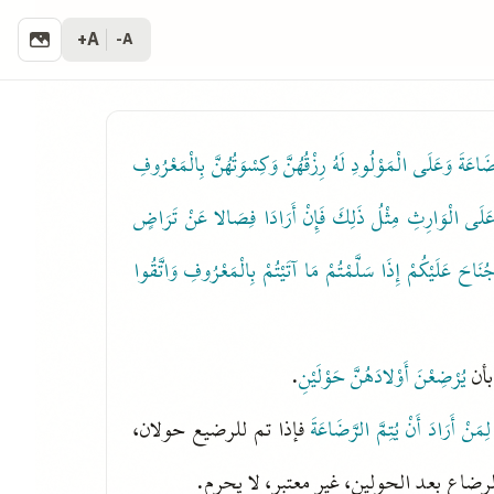
A+
A-
ضَاعَةَ وَعَلَى الْمَوْلُودِ لَهُ رِزْقُهُنَّ وَكِسْوَتُهُنَّ بِالْمَعْرُوفِ
 وَعَلَى الْوَارِثِ مِثْلُ ذَلِكَ فَإِنْ أَرَادَا فِصَالا عَنْ تَرَاضٍ
نَاحَ عَلَيْكُمْ إِذَا سَلَّمْتُمْ مَا آتَيْتُمْ بِالْمَعْرُوفِ وَاتَّقُوا
بأن
يُرْضِعْنَ أَوْلادَهُنَّ حَوْلَيْنِ
.
لِمَنْ أَرَادَ أَنْ يُتِمَّ الرَّضَاعَةَ
فإذا تم للرضيع حولان،
لرضاع بعد الحولين، غير معتبر، لا يحرم.