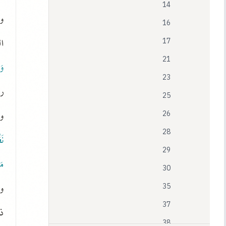
14
و
16
ال
17
21
وَ
23
رز
25
و
26
28
نَ
29
مَ
30
و
35
37
ذ
38