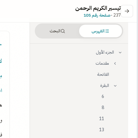
تيسير الكريم الرحمن
237 -
صفحة رقم 105
الفهرس
البحث
٣
الجزء الأول
لا
مقدمات
مِ
الفاتحة
البقرة
ال
6
هذ
8
و
11
13
فق