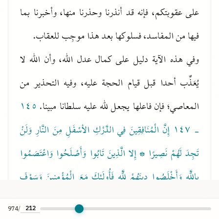
على عقوبتكم، فإنه قد أنذرنا وحذرنا منها، وأخبرنا بما
فيها من المفاسد، فسلوكها بعد هذا موجِب للعقاب.
وفي هذه الآية دليل على كمال عدل الله، وأن الله لا
يُعَذِّب أحدا قبل قيام الحجة عليه، وفيه التحذير من
المعاصي؛ فإن فاعلها يجعل لله عليه سلطانا مبينا.
١٤٥
- ١٤٧
إِنَّ الْمُنَافِقِينَ فِي الدَّرْكِ الأسْفَلِ مِنَ النَّارِ وَلَنْ
تَجِدَ لَهُمْ نَصِيرًا * إِلا الَّذِينَ تَابُوا وَأَصْلَحُوا وَاعْتَصَمُوا
بِاللَّهِ وَأَخْلَصُوا دِينَهُمْ لِلَّهِ فَأُولَئِكَ مَعَ الْمُؤْمِنِينَ وَسَوْفَ
يُؤْتِ اللَّهُ الْمُؤْمِنِينَ أَجْرًا عَظِيمًا * مَا يَفْعَلُ اللَّهُ بِعَذَابِكُمْ
974
/