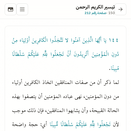
تيسير الكريم الرحمن
150 -
صفحة رقم 212
١٤٤
يَا أَيُّهَا الَّذِينَ آمَنُوا لا تَتَّخِذُوا الْكَافِرِينَ أَوْلِيَاءَ مِنْ
دُونِ الْمُؤْمِنِينَ أَتُرِيدُونَ أَنْ تَجْعَلُوا لِلَّهِ عَلَيْكُمْ سُلْطَانًا
مُبِينًا
.
لما ذكر أن من صفات المنافقين اتخاذ الكافرين أولياء
من دون المؤمنين، نهى عباده المؤمنين أن يتصفوا بهذه
الحالة القبيحة، وأن يشابهوا المنافقين، فإن ذلك موجب
لأن
تَجْعَلُوا لِلَّهِ عَلَيْكُمْ سُلْطَانًا مُّبِينًا
أي: حجة واضحة