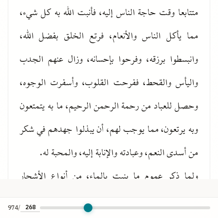
متتابعا وقت حاجة الناس إليه، فأنبت الله به كل شيء،
مما يأكل الناس والأنعام، فرتع الخلق بفضل الله،
وانبسطوا برزقه، وفرحوا بإحسانه، وزال عنهم الجدب
واليأس والقحط، ففرحت القلوب، وأسفرت الوجوه،
وحصل للعباد من رحمة الرحمن الرحيم، ما به يتمتعون
وبه يرتعون، مما يوجب لهم، أن يبذلوا جهدهم في شكر
من أسدى النعم، وعبادته والإنابة إليه، والمحبة له.
ولما ذكر عموم ما ينبت بالماء، من أنواع الأشجار
والنبات، ذكر الزرع والنخل، لكثرة نفعهما وكونهما قوتا
974
/