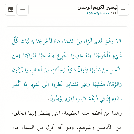
تيسير الكريم الرحمن
108 -
صفحة رقم 268
٩٩
وَهُوَ الَّذِي أَنْزَلَ مِنَ السَّمَاءِ مَاءً فَأَخْرَجْنَا بِهِ نَبَاتَ كُلِّ
شَيْءٍ فَأَخْرَجْنَا مِنْهُ خَضِرًا نُخْرِجُ مِنْهُ حَبًّا مُتَرَاكِبًا وَمِنَ
النَّخْلِ مِنْ طَلْعِهَا قِنْوَانٌ دَانِيَةٌ وَجَنَّاتٍ مِنْ أَعْنَابٍ وَالزَّيْتُونَ
وَالرُّمَّانَ مُشْتَبِهًا وَغَيْرَ مُتَشَابِهٍ انْظُرُوا إِلَى ثَمَرِهِ إِذَا أَثْمَرَ
وَيَنْعِهِ إِنَّ فِي ذَلِكُمْ لآيَاتٍ لِقَوْمٍ يُؤْمِنُونَ
.
وهذا من أعظم مننه العظيمة، التي يضطر إليها الخلق،
من الآدميين وغيرهم، وهو أنه أنزل من السماء ماء