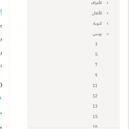
الأعراف
إِ
الأنفال
يس
التوبة
يونس
وي
3
و
5
ال
7
9
(١) في ب: ما حرمه.
11
١
12
13
مِ
15
ي
18