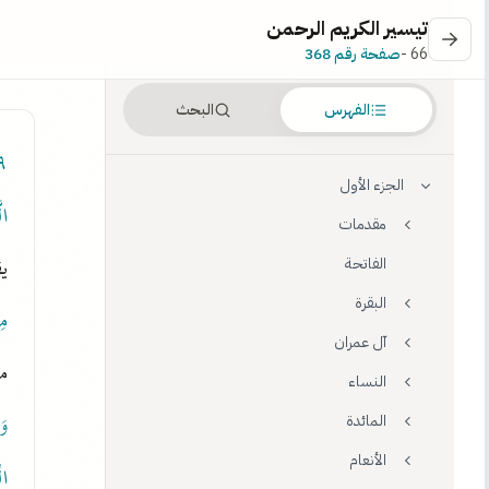
تيسير الكريم الرحمن
66 -
صفحة رقم 368
الفهرس
البحث
 ٦٠
الجزء الأول
ال
مقدمات
يق
الفاتحة
البقرة
مِ
آل عمران
م
النساء
وَ
المائدة
الأنعام
ال