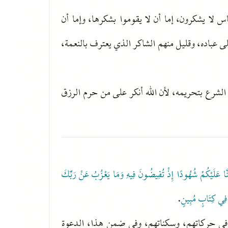
ناس لا يشكرون، إما أن لا يقوموا بشكرها، وإما أن
على عباده، وقليل منهم الشاكر الذي يعترف بالنعمة،
الشرع بتحريمه، لأن الله أنكر على من حرم الرزق
َّا عَلَيْكُمْ شُهُودًا إِذْ تُفِيضُونَ فِيهِ وَمَا يَعْزُبُ عَنْ رَبِّكَ
فِي كِتَابٍ مُبِينٍ
.
في حركاتهم، وسكناتهم، وفي ضمن هذا، الدعوة