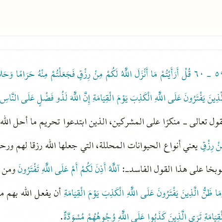
٥٩ -
قُلْ أَرَأَيْتُمْ مَا أَنْزَلَ اللَّهُ لَكُمْ مِنْ رِزْقٍ فَجَعَلْتُمْ مِنْهُ حَرَامًا وَحَ
َّذِينَ يَفْتَرُونَ عَلَى اللَّهِ الْكَذِبَ يَوْمَ الْقِيَامَةِ إِنَّ اللَّهَ لَذُو فَضْلٍ عَلَى النَّاسِ
ول تعالى - منكرًا على المشركين، الذين ابتدعوا تحريم ما أحل الله وتح
نْ رِزْقٍ
يعني أنواع الحيوانات المحللة، التي جعلها الله رزقا لهم ور
وبخا على هذا القول الفاسد-:
آللَّهُ أَذِنَ لَكُمْ أَمْ عَلَى اللَّهِ تَفْتَرُونَ
ومن ال
مَا ظَنُّ الَّذِينَ يَفْتَرُونَ عَلَى اللَّهِ الْكَذِبَ يَوْمَ الْقِيَامَةِ
أن يفعل الله بهم م
ْقِيَامَةِ تَرَى الَّذِينَ كَذَبُوا عَلَى اللَّهِ وُجُوهُهُمْ مُسْوَدَّةٌ
.