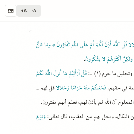
A+
A-
لالا قُلْ آللَّهُ أَذِنَ لَكُمْ أَمْ عَلَى اللَّهِ تَفْتَرُونَ * وَمَا ظَنُّ
 وَلَكِنَّ أَكْثَرَهُمْ لا يَشْكُرُونَ
.
ليل ما حرم (١) -:
قُلْ أَرَأَيْتُمْ مَا أَنزلَ اللَّهُ لَكُمْ
حمة في حقهم.
فَجَعَلْتُمْ مِنْهُ حَرَامًا وَحَلالا
قل لهم -
معلوم أن الله لم يأذن لهم، فعلم أنهم مفترون.
ن النكال، ويحل بهم من العقاب، قال تعالى:
وَيَوْمَ