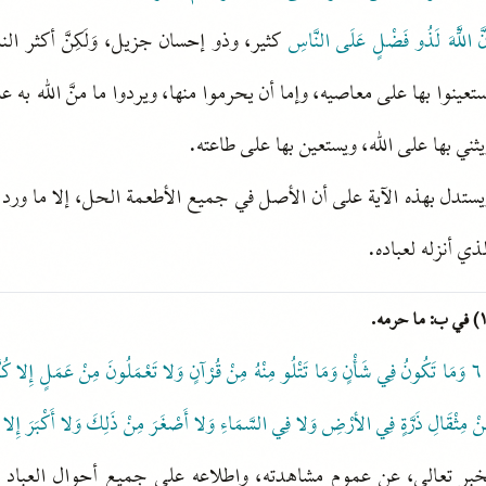
نَّ اللَّهَ لَذُو فَضْلٍ عَلَى النَّاسِ
كثير، وذو إحسان جزيل، وَلَكِنَّ أكثر ال
تعينوا بها على معاصيه، وإما أن يحرموا منها، ويردوا ما منَّ الله به 
ثني بها على الله، ويستعين بها على طاعته.
يستدل بهذه الآية على أن الأصل في جميع الأطعمة الحل، إلا ما ورد 
ذي أنزله لعباده.
٦
وَمَا تَكُونُ فِي شَأْنٍ وَمَا تَتْلُو مِنْهُ مِنْ قُرْآنٍ وَلا تَعْمَلُونَ مِنْ عَمَلٍ إِلا كُن
نْ مِثْقَالِ ذَرَّةٍ فِي الأرْضِ وَلا فِي السَّمَاءِ وَلا أَصْغَرَ مِنْ ذَلِكَ وَلا أَكْبَرَ إِلا 
خبر تعالى، عن عموم مشاهدته، واطلاعه على جميع أحوال العباد 