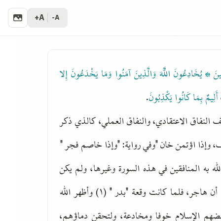
A+
A-
ِنِينَ * يُخَادِعُونَ اللَّهَ وَالَّذِينَ آمَنُوا وَمَا يَخْدَعُونَ إِلا
َلِيمٌ بِمَا كَانُوا يَكْذِبُونَ
.
ف النفاق الاعتقادي، والنفاق العملي، كالذي ذكر
 وإذا اؤتمن خان "وفي رواية: "وإذا خاصم فجر "
ه به المنافقين في هذه السورة وغيرها، ولم يكن
النفاق موجودا قبل هجرة الرسول ﷺ [من مكة] إلى المدينة، وبعد أن هاجر، فلما كانت وقعة "بدر " (١) وأظهر الله
سلم، فأظهر بعضهم الإسلام خوفا ومخادعة، ولتحقن دماؤهم،