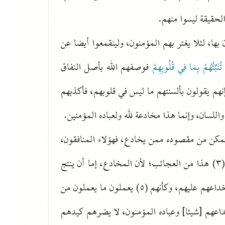
لحقيقة ليسوا منهم.
ا، لئلا يغتر بهم المؤمنون، ولينقمعوا أيضا عن
نَبِّئُهُمْ بِمَا فِي قُلُوبِهِمْ
فوصفهم الله بأصل النفاق
نهم يقولون بألسنتهم ما ليس في قلوبهم، فأكذبهم
اللسان، وإنما هذا مخادعة لله ولعباده المؤمنين.
تمكن من مقصوده ممن يخادع، فهؤلاء المنافقون،
سلكوا مع الله وعباده هذا المسلك، فعاد خداعهم على أنفسهم، فإن (٣) هذا من العجائب؛ لأن المخادع، إما أن ينتج
خداعه ويحصل له ما يريد (٤) أو يسلم، لا له ولا عليه، وهؤلاء عاد خداعهم عليهم، وكأنهم (٥) يعملون ما يعملون من
داعهم [شيئا] وعباده المؤمنون، لا يضرهم كيدهم