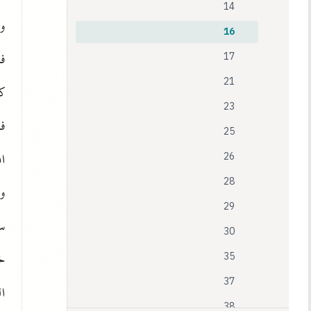
14
وت
16
ف
17
21
ك
23
ف
25
ال
26
28
و
29
30
35
37
ا
38