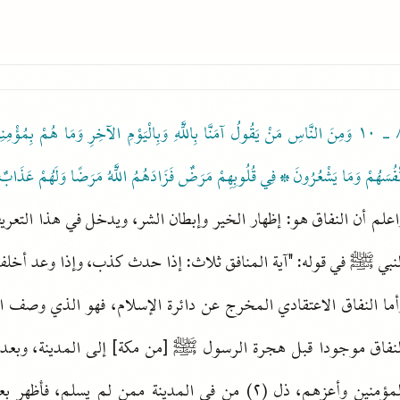
٨ 
وَمِنَ النَّاسِ مَنْ يَقُولُ آمَنَّا بِاللَّهِ وَبِالْيَوْمِ الآخِرِ وَمَا هُمْ بِمُؤْم
نْفُسَهُمْ وَمَا يَشْعُرُونَ * فِي قُلُوبِهِمْ مَرَضٌ فَزَادَهُمُ اللَّهُ مَرَضًا وَلَهُمْ عَذَابٌ أ
اعلم أن النفاق هو: إظهار الخير وإبطان الشر، ويدخل في هذا التعري
لنبي ﷺ في قوله: "آية المنافق ثلاث: إذا حدث كذب، وإذا وعد أخلف،
أما النفاق الاعتقادي المخرج عن دائرة الإسلام، فهو الذي وصف الل
المؤمنين وأعزهم، ذل (٢) من في المدينة ممن لم ي