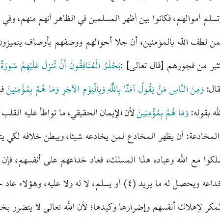
سلم أموالهم، فكانوا بين أظهر المسلمين في الظاهر أنهم منهم، وفي ا
من لطف الله بالمؤمنين، أن جلا أحوالهم ووصفهم بأوصاف يتميزون به
ثير من فجورهم [قال تعالى] :
يَحْذَرُ الْمُنَافِقُونَ أَنْ تُنزلَ عَلَيْهِمْ سُورَةٌ تُ
قال:
وَمِنَ النَّاسِ مَنْ يَقُولُ آمَنَّا بِاللَّهِ وَبِالْيَوْمِ الآخِرِ وَمَا هُمْ بِمُؤْمِنِينَ
فإ
له بقوله:
وَمَا هُمْ بِمُؤْمِنِينَ
لأن الإيمان الحقيقي، ما تواطأ عليه القلب و
المخادعة: أن يظهر المخادع لمن يخادعه شيئا، ويبطن خلافه لكي ي
لمكر لإهلاك أنفسهم وإضرارها وكيدها؛ لأن الله تعالى لا يتضرر بخ