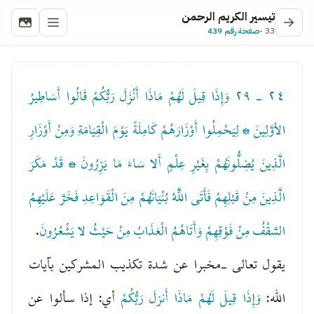
تيسير الكريم الرحمن
33 -
صفحة رقم 439
٢٤ - ٢٩
وَإِذَا قِيلَ لَهُمْ مَاذَا أَنْزَلَ رَبُّكُمْ قَالُوا أَسَاطِيرُ
الأوَّلِينَ * لِيَحْمِلُوا أَوْزَارَهُمْ كَامِلَةً يَوْمَ الْقِيَامَةِ وَمِنْ أَوْزَارِ
الَّذِينَ يُضِلُّونَهُمْ بِغَيْرِ عِلْمٍ أَلا سَاءَ مَا يَزِرُونَ * قَدْ مَكَرَ
الَّذِينَ مِنْ قَبْلِهِمْ فَأَتَى اللَّهُ بُنْيَانَهُمْ مِنَ الْقَوَاعِدِ فَخَرَّ عَلَيْهِمُ
السَّقْفُ مِنْ فَوْقِهِمْ وَأَتَاهُمُ الْعَذَابُ مِنْ حَيْثُ لا يَشْعُرُونَ
.
يقول تعالى -مخبرا عن شدة تكذيب المشركين بآيات
الله:
وَإِذَا قِيلَ لَهُمْ مَاذَا أَنزلَ رَبُّكُمْ
أي: إذا سألوا عن