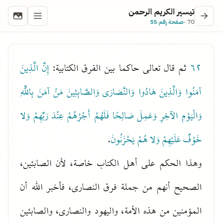
تيسير الكريم الرحمن
70 -
صفحة رقم 55
٦٢
ثم قال تعالى حاكما بين الفرق الكتابية:
إِنَّ الَّذِينَ
آمَنُوا وَالَّذِينَ هَادُوا وَالنَّصَارَى وَالصَّابِئِينَ مَنْ آمَنَ بِاللَّهِ
وَالْيَوْمِ الآخِرِ وَعَمِلَ صَالِحًا فَلَهُمْ أَجْرُهُمْ عِنْدَ رَبِّهِمْ وَلا
خَوْفٌ عَلَيْهِمْ وَلا هُمْ يَحْزَنُونَ
.
وهذا الحكم على أهل الكتاب خاصة، لأن الصابئين،
الصحيح أنهم من جملة فرق النصارى، فأخبر الله أن
المؤمنين من هذه الأمة، واليهود والنصارى، والصابئين