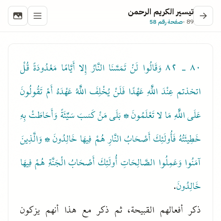
تيسير الكريم الرحمن
89 -
صفحة رقم 58
٨٠ - ٨٢
وَقَالُوا لَنْ تَمَسَّنَا النَّارُ إِلا أَيَّامًا مَعْدُودَةً قُلْ
اتخذتم عِنْدَ اللَّهِ عَهْدًا فَلَنْ يُخْلِفَ اللَّهُ عَهْدَهُ أَمْ تَقُولُونَ
عَلَى اللَّهِ مَا لا تَعْلَمُونَ * بَلَى مَنْ كَسَبَ سَيِّئَةً وَأَحَاطَتْ بِهِ
خَطِيئَتُهُ فَأُولَئِكَ أَصْحَابُ النَّارِ هُمْ فِيهَا خَالِدُونَ * وَالَّذِينَ
آمَنُوا وَعَمِلُوا الصَّالِحَاتِ أُولَئِكَ أَصْحَابُ الْجَنَّةِ هُمْ فِيهَا
خَالِدُونَ
.
ذكر أفعالهم القبيحة، ثم ذكر مع هذا أنهم يزكون