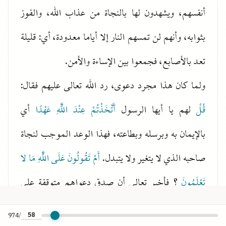
أنفسهم، ويشهدون لها بالنجاة من عذاب الله، والفوز
بثوابه، وأنهم لن تمسهم النار إلا أياما معدودة، أي: قليلة
تعد بالأصابع، فجمعوا بين الإساءة والأمن.
ولما كان هذا مجرد دعوى، رد الله تعالى عليهم فقال:
قُلْ
لهم يا أيها الرسول
أَتَّخَذْتُمْ عِنْدَ اللَّهِ عَهْدًا
أي
بالإيمان به وبرسله وبطاعته، فهذا الوعد الموجب لنجاة
صاحبه الذي لا يتغير ولا يتبدل.
أَمْ تَقُولُونَ عَلَى اللَّهِ مَا لا
تَعْلَمُونَ
؟ فأخبر تعالى أن صدق دعواهم متوقفة على
أحد هذين الأمرين اللذين لا ثالث لهما: إما أن يكونوا
974
/