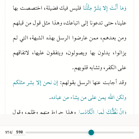
وَمَا أَنْتَ إِلا بَشَرٌ مِثْلُنَا
فليس فيك فضيلة، اختصصت بها
علينا، حتى تدعونا إلى اتباعك، وهذا مثل قول من قبلهم
ومن بعدهم، ممن عارضوا الرسل بهذه الشبهة، التي لم
يزالوا، يدلون بها ويصولون، ويتفقون عليها، لاتفاقهم
على الكفر، وتشابه قلوبهم.
وقد أجابت عنها الرسل بقولهم:
إن نحن إلا بشر مثلكم
ولكن الله يمن على من يشاء من عباده
.
وَإِنْ نَظُنُّكَ لَمِنَ الْكَاذِبِينَ
وهذا جراءة منهم وظلم، وقول
زور، قد انطووا على خلافه، فإنه ما من رسول من
974
/