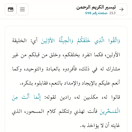
تيسير الكريم الرحمن
213 -
صفحة رقم 598
وَاتَّقُوا الَّذِي خَلَقَكُمْ وَالْجِبِلَّةَ الأوَّلِينَ
أي: الخليقة
الأولين، فكما انفرد بخلقكم، وخلق من قبلكم من غير
مشارك له في ذلك، فأفردوه بالعبادة والتوحيد، وكما
أنعم عليكم بالإيجاد والإمداد بالنعم، فقابلوه بشكره.
قالوا له، مكذبين له، رادين لقوله:
إِنَّمَا أَنْتَ مِنَ
الْمُسَحَّرِينَ
فأنت تهذي وتتكلم كلام المسحور، الذي
غايته أن لا يؤاخذ به.