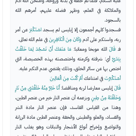
عليه السلام، فلما تم خلقه في بدنه وروحه، وامتحن الله آدم
والملائكة في العلم، وظهر فضله عليهم، أمرهم الله
بالسجود.
فسجدوا كلهم أجمعون إلا إبليس لم يسجد
اسْتَكْبَرَ
عن أمر
ربه، واستكبر على آدم
وَكَانَ مِنَ الْكَافِرِينَ
في علم الله تعالى.
فـ
قَالَ
الله موبخا ومعاتبا:
مَا مَنَعَكَ أَنْ تَسْجُدَ لِمَا خَلَقْتُ
بِيَدَيَّ
أي: شرفته وكرمته واختصصته بهذه الخصيصة، التي
اختص بها عن سائر الخلق، وذلك يقتضي عدم التكبر عليه.
أسْتَكْبَرْتَ
في امتناعك
أَمْ كُنْتَ مِنَ الْعَالِينَ
قَالَ
إبليس معارضا لربه ومناقضا:
أَنَا خَيْرٌ مِنْهُ خَلَقْتَنِي مِنْ نَارٍ
وَخَلَقْتَهُ مِنْ طِينٍ
وبزعمه أن عنصر النار خير من عنصر الطين،
وهذا من القياس الفاسد، فإن عنصر النار مادة الشر
والفساد، والعلو والطيش والخفة وعنصر الطين مادة الرزانة
والتواضع وإخراج أنواع الأشجار والنباتات وهو يغلب النار