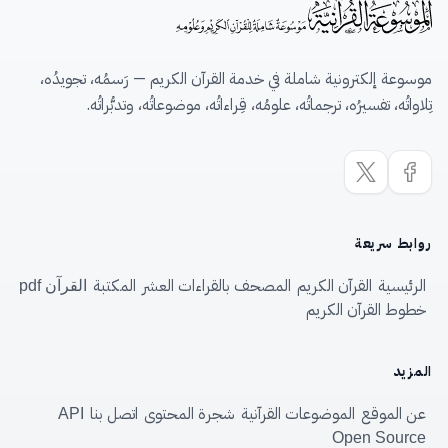
موسوعة إلكترونية شاملة في خدمة القرآن الكريم — رَسمُه، تجويدُه،
تِلاواتُه، تفسيرُه، ترجماتُه، علومُه، قِراءاتُه، موضوعاتُه، وتدبُّراتُه.
روابط سريعة
الرئيسية
القرآن الكريم
المصحف بالقراءات العشر
المكتبة
القرآن pdf
خطوط القرآن الكريم
المزيد
عن الموقع
الموضوعات القرآنية
شجرة المحتوى
اتصل بنا
API
Open Source