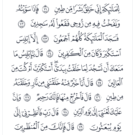
ﮞﮟﮠﮡﮢﮣ
ﮥﮦ
ﱆ
ﮧﮨﮩﮪﮫﮬﮭ
ﱇ
ﮯﮰﮱﯓ
ﯕﯖ
ﱈ
ﯗﯘﯙﯚ
ﯜﯝﯞ
ﱉ
ﯟﯠﯡﯢﯣﯤﯥﯦﯧﯨﯩ
ﯪ
ﯬﯭﯮﯯﯰﯱﯲﯳ
ﱊ
ﯴﯵ
ﯷﯸﯹﯺﯻ
ﯽ
ﱋ
ﱌ
ﯾﯿﰀﰁﰂ
ﰄﰅﰆﰇ
ﱍ
ﰈﰉ
ﰋﰌﰍﰎ
ﱎ