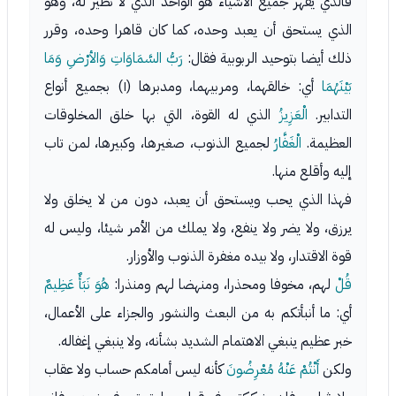
فالذي يقهر جميع الأشياء هو الواحد الذي لا نظير له، وهو
الذي يستحق أن يعبد وحده، كما كان قاهرا وحده، وقرر
ذلك أيضا بتوحيد الربوبية فقال:
رَبُّ السَّمَاوَاتِ وَالأرْضِ وَمَا
بَيْنَهُمَا
أي: خالقهما، ومربيهما، ومدبرها (١) بجميع أنواع
التدابير.
الْعَزِيزُ
الذي له القوة، التي بها خلق المخلوقات
العظيمة.
الْغَفَّارُ
لجميع الذنوب، صغيرها، وكبيرها، لمن تاب
إليه وأقلع منها.
فهذا الذي يحب ويستحق أن يعبد، دون من لا يخلق ولا
يرزق، ولا يضر ولا ينفع، ولا يملك من الأمر شيئا، وليس له
قوة الاقتدار، ولا بيده مغفرة الذنوب والأوزار.
قُلْ
لهم، مخوفا ومحذرا، ومنهضا لهم ومنذرا:
هُوَ نَبَأٌ عَظِيمٌ
أي: ما أنبأتكم به من البعث والنشور والجزاء على الأعمال،
خبر عظيم ينبغي الاهتمام الشديد بشأنه، ولا ينبغي إغفاله.
ولكن
أَنْتُمْ عَنْهُ مُعْرِضُونَ
كأنه ليس أمامكم حساب ولا عقاب