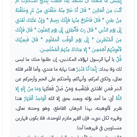
إِبْلِيسُ مَا مَنَعَكَ أَنْ تَسْجُدَ لِمَا خَلَقْتُ بِيَدَيَّ أَسْتَكْبَرْتَ أَمْ
كُنْتَ مِنَ الْعَالِينَ * قَالَ أَنَا خَيْرٌ مِنْهُ خَلَقْتَنِي مِنْ نَارٍ وَخَلَقْتَهُ
مِنْ طِينٍ * قَالَ فَاخْرُجْ مِنْهَا فَإِنَّكَ رَجِيمٌ * وَإِنَّ عَلَيْكَ لَعْنَتِي
إِلَى يَوْمِ الدِّينِ * قَالَ رَبِّ فَأَنْظِرْنِي إِلَى يَوْمِ يُبْعَثُونَ * قَالَ فَإِنَّكَ
مِنَ الْمُنْظَرِينَ * إِلَى يَوْمِ الْوَقْتِ الْمَعْلُومِ * قَالَ فَبِعِزَّتِكَ
لأغْوِيَنَّهُمْ أَجْمَعِينَ * إِلا عِبَادَكَ مِنْهُمُ الْمُخْلَصِينَ
.
قُلْ
يا أيها الرسول لهؤلاء المكذبين، إن طلبوا منك ما ليس
لك ولا بيدك:
إِنَّمَا أَنَا مُنْذِرٌ
هذا نهاية ما عندي، وأما الأمر فلله
تعالى، ولكني آمركم، وأنهاكم، وأحثكم على الخير وأزجركم عن
الشر فَمَنِ اهْتَدَى فَلِنَفْسِهِ وَمَنْ ضَلَّ فَعَلَيْهَا
وَمَا مِنْ إِلَهٍ إِلا
اللَّهُ
أي: ما أحد يؤله ويعبد بحق إلا الله
الْوَاحِدُ الْقَهَّارُ
هذا
تقرير لألوهيته، بهذا البرهان القاطع، وهو وحدته تعالى،
وقهره لكل شيء، فإن القهر ملازم للوحدة، فلا يكون قهارين
متساويين في قهرهما أبدا.