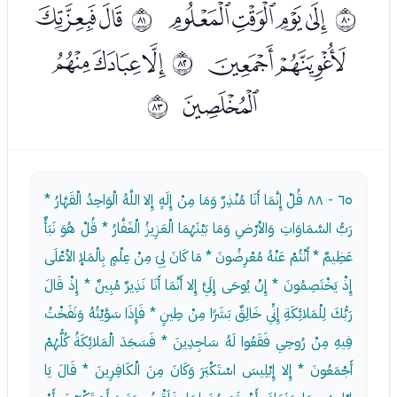
ﰐﰑﰒﰓ
ﰕﰖ
ﱏ
ﱐ
ﰗﰘ
ﰚﰛﰜ
ﱑ
ﰝ
ﱒ
٦٥ - ٨٨
قُلْ إِنَّمَا أَنَا مُنْذِرٌ وَمَا مِنْ إِلَهٍ إِلا اللَّهُ الْوَاحِدُ الْقَهَّارُ *
رَبُّ السَّمَاوَاتِ وَالأرْضِ وَمَا بَيْنَهُمَا الْعَزِيزُ الْغَفَّارُ * قُلْ هُوَ نَبَأٌ
عَظِيمٌ * أَنْتُمْ عَنْهُ مُعْرِضُونَ * مَا كَانَ لِيَ مِنْ عِلْمٍ بِالْمَلإ الأعْلَى
إِذْ يَخْتَصِمُونَ * إِنْ يُوحَى إِلَيَّ إِلا أَنَّمَا أَنَا نَذِيرٌ مُبِينٌ * إِذْ قَالَ
رَبُّكَ لِلْمَلائِكَةِ إِنِّي خَالِقٌ بَشَرًا مِنْ طِينٍ * فَإِذَا سَوَّيْتُهُ وَنَفَخْتُ
فِيهِ مِنْ رُوحِي فَقَعُوا لَهُ سَاجِدِينَ * فَسَجَدَ الْمَلائِكَةُ كُلُّهُمْ
أَجْمَعُونَ * إِلا إِبْلِيسَ اسْتَكْبَرَ وَكَانَ مِنَ الْكَافِرِينَ * قَالَ يَا