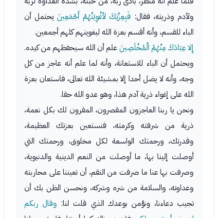
فلما علم أنه منظر، بادى ربه، من خبثه، بشدة العداوة لربه
ولآدم وذريته، فقال:
فَبِعِزَّتِكَ لأغْوِيَنَّهُمْ أَجْمَعِينَ
يحتمل أن
الباء للقسم، وأنه أقسم بعزة الله ليغوينهم كلهم أجمعين.
إِلا عِبَادَكَ مِنْهُمُ الْمُخْلَصِينَ
علم أن الله سيحفظهم من كيده.
ويحتمل أن الباء للاستعانة، وأنه لما علم أنه عاجز من كل
وجه، وأنه لا يضل أحدا إلا بمشيئة الله تعالى، فاستعان بعزة
الله على إغواء ذرية آدم هذا، وهو عدو الله حقا.
ونحن يا ربنا العاجزون المقصرون، المقرون لك بكل نعمة،
ذرية من شرفته وكرمته، فنستعين بعزتك العظيمة،
وقدرتك، ورحمتك الواسعة لكل مخلوق، ورحمتك التي
أوصلت إلينا بها، ما أوصلت من النعم الدينية والدنيوية،
وصرفت بها عنا ما صرفت من النقم، أن تعيننا على محاربته
وعداوته، والسلامة من شره وشركه، ونحسن الظن بك أن
تجيب دعاءنا، ونؤمن بوعدك الذي قلت لنا:
وقال ربكم