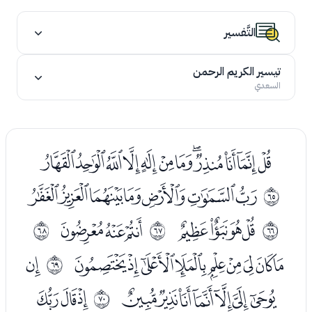
التَّفسير
تيسير الكريم الرحمن
السعدي
ﭪﭫﭬﭭﭮﭯﭰﭱﭲﭳﭴﭵ
ﭷﭸﭹﭺﭻﭼﭽ
ﱀ
ﭿﮀﮁﮂ
ﮄﮅﮆ
ﱁ
ﱂ
ﱃ
ﮈﮉﮊﮋﮌﮍﮎﮏﮐ
ﮒ
ﱄ
ﮓﮔﮕﮖﮗﮘﮙ
ﮛﮜﮝ
ﱅ