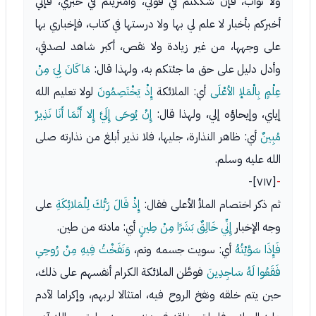
ولا ثواب، فإن شككتم في قولي، وامتريتم في خبري، فإني
أخبركم بأخبار لا علم لي بها ولا درستها في كتاب، فإخباري بها
على وجهها، من غير زيادة ولا نقص، أكبر شاهد لصدقي،
وأدل دليل على حق ما جئتكم به، ولهذا قال:
مَا كَانَ لِيَ مِنْ
عِلْمٍ بِالْمَلإ الأعْلَى
أي: الملائكة
إِذْ يَخْتَصِمُونَ
لولا تعليم الله
إياي، وإيحاؤه إلي، ولهذا قال:
إِنْ يُوحَى إِلَيَّ إِلا أَنَّمَا أَنَا نَذِيرٌ
مُبِينٌ
أي: ظاهر النذارة، جليها، فلا نذير أبلغ من نذارته صلى
الله عليه وسلم.
[٧١٧]-
-
ثم ذكر اختصام الملأ الأعلى فقال:
إِذْ قَالَ رَبُّكَ لِلْمَلائِكَةِ
على
وجه الإخبار
إِنِّي خَالِقٌ بَشَرًا مِنْ طِينٍ
أي: مادته من طين.
فَإِذَا سَوَّيْتُهُ
أي: سويت جسمه وتم،
وَنَفَخْتُ فِيهِ مِنْ رُوحِي
فَقَعُوا لَهُ سَاجِدِينَ
فوطَّن الملائكة الكرام أنفسهم على ذلك،
حين يتم خلقه ونفخ الروح فيه، امتثالا لربهم، وإكراما لآدم