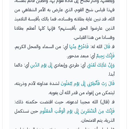
ويطفئها، والنار تحتاج إلى مادة تقوم بها، والطين قائم بنفسه،
فهذا قياس شيخ القوم، الذي عارض به الأمر الشفاهي من
الله، قد تبين غاية بطلانه وفساده، فما بالك بأقيسة التلاميذ
الذين عارضوا الحق بأقيستهم؟ فإنها كلها أعظم بطلانا
وفسادا من هذا القياس.
فـ
قَالَ
الله له:
فَاخْرُجْ مِنْهَا
أي: من السماء والمحل الكريم.
فَإِنَّكَ رَجِيمٌ
أي: مبعد مدحور.
وَإِنَّ عَلَيْكَ لَعْنَتِي
أي: طردي وإبعادي
إِلَى يَوْمِ الدِّينِ
أي: دائما
أبدا.
قَالَ رَبِّ فَأَنْظِرْنِي إِلَى يَوْمِ يُبْعَثُونَ
لشدة عداوته لآدم وذريته،
ليتمكن من إغواء من قدر الله أن يغويه.
فـ (قال) الله مجيبا لدعوته، حيث اقتضت حكمته ذلك:
فَإِنَّكَ مِنَ الْمُنْظَرِينَ إِلَى يَوْمِ الْوَقْتِ الْمَعْلُومِ
حين تستكمل
الذرية، يتم الامتحان.