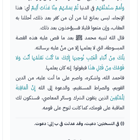
وَأُمَمٌ سَنُمَتِّعُهُمْ
في الدنيا
ثُمَّ يَمَسُّهُمْ مِنَّا عَذَابٌ أَلِيمٌ
أي: هذا
الإنجاء، ليس بمانع لنا من أن من كفر بعد ذلك، أحللنا به
العقاب، وإن متعوا قليلا فسيؤخذون بعد ذلك.
قال الله لنبيه محمد ﷺ بعد ما قص عليه هذه القصة
المبسوطة، التي لا يعلمها إلا من منَّ عليه برسالته.
تِلْكَ مِنْ أَنْبَاءِ الْغَيْبِ نُوحِيهَا إِلَيْكَ مَا كُنْتَ تَعْلَمُهَا أَنْتَ وَلا
قَوْمُكَ مِنْ قَبْلِ هَذَا
فيقولوا: إنه كان يعلمها.
فاحمد الله، واشكره، واصبر على ما أنت عليه، من الدين
القويم، والصراط المستقيم، والدعوة إلى الله
إِنَّ الْعَاقِبَةَ
لِلْمُتَّقِينَ
الذين يتقون الشرك وسائر المعاصي، فستكون لك
العاقبة على قومك، كما كانت لنوح على قومه.
(١) في النسختين: دعيت، وقد عدلت في ب إلى: دعوت.