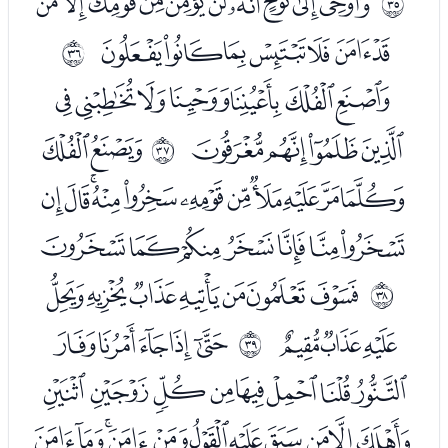
ﯳﯴﯵﯶﯷﯸﯹﯺﯻﯼ
ﰢ
ﯽﯾﯿﰀﰁﰂﰃ
ﰣ
ﰅﰆﰇﰈﰉﰊﰋ
ﰌﰍﰎﰏ
ﭑﭒ
ﰤ
ﭓﭔﭕﭖﭗﭘﭙﭚﭛﭜﭝ
ﭞﭟﭠﭡﭢﭣﭤ
ﭦﭧﭨﭩﭪﭫﭬ
ﰥ
ﭭﭮﭯ
ﭱﭲﭳﭴﭵ
ﰦ
ﭶﭷﭸﭹﭺﭻﭼﭽ
ﭾﭿﮀﮁﮂﮃﮄﮅﮆﮇﮈ