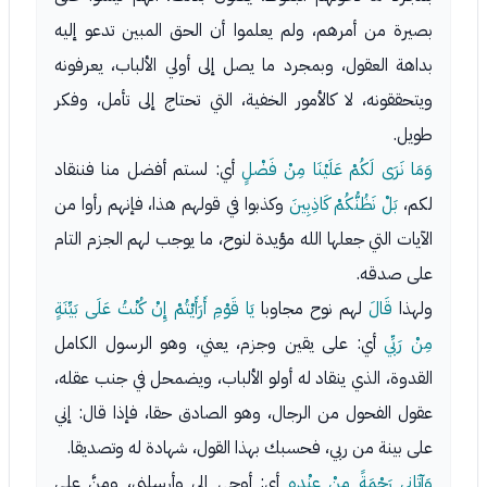
بصيرة من أمرهم، ولم يعلموا أن الحق المبين تدعو إليه
بداهة العقول، وبمجرد ما يصل إلى أولي الألباب، يعرفونه
ويتحققونه، لا كالأمور الخفية، التي تحتاج إلى تأمل، وفكر
طويل.
وَمَا نَرَى لَكُمْ عَلَيْنَا مِنْ فَضْلٍ
أي: لستم أفضل منا فننقاد
لكم،
بَلْ نَظُنُّكُمْ كَاذِبِينَ
وكذبوا في قولهم هذا، فإنهم رأوا من
الآيات التي جعلها الله مؤيدة لنوح، ما يوجب لهم الجزم التام
على صدقه.
ولهذا
قَالَ
لهم نوح مجاوبا
يَا قَوْمِ أَرَأَيْتُمْ إِنْ كُنْتُ عَلَى بَيِّنَةٍ
مِنْ رَبِّي
أي: على يقين وجزم، يعني، وهو الرسول الكامل
القدوة، الذي ينقاد له أولو الألباب، ويضمحل في جنب عقله،
عقول الفحول من الرجال، وهو الصادق حقا، فإذا قال: إني
على بينة من ربي، فحسبك بهذا القول، شهادة له وتصديقا.
وَآتَانِي رَحْمَةً مِنْ عِنْدِهِ
أي: أوحى إلي وأرسلني، ومنَّ علي