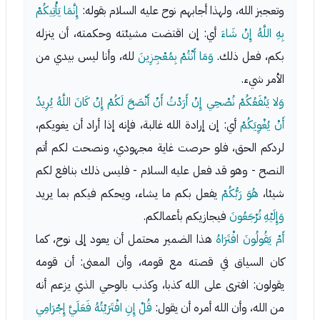
وتعجيز الله، ولهذا أجابهم نوح عليه السلام بقوله:
إِنَّمَا يَأْتِيكُمْ
بِهِ اللَّهُ إِنْ شَاءَ
أي: إن اقتضت مشيئته وحكمته، أن ينزله
بكم، فعل ذلك.
وَمَا أَنْتُمْ بِمُعْجِزِينَ
لله، وأنا ليس بيدي من
الأمر شيء.
وَلا يَنْفَعُكُمْ نُصْحِي إِنْ أَرَدْتُ أَنْ أَنْصَحَ لَكُمْ إِنْ كَانَ اللَّهُ يُرِيدُ
أَنْ يُغْوِيَكُمْ
أي: إن إرادة الله غالبة، فإنه إذا أراد أن يغويكم،
لردكم الحق، فلو حرصت غاية مجهودي، ونصحت لكم أتم
النصح - وهو قد فعل عليه السلام - فليس ذلك بنافع لكم
شيئا،
هُوَ رَبُّكُمْ
يفعل بكم ما يشاء، ويحكم فيكم بما يريد
وَإِلَيْهِ تُرْجَعُونَ
فيجازيكم بأعمالكم.
أَمْ يَقُولُونَ افْتَرَاهُ
هذا الضمير محتمل أن يعود إلى نوح، كما
كان السياق في قصته مع قومه، وأن المعنى: أن قومه
يقولون: افترى على الله كذبا، وكذب بالوحي الذي يزعم أنه
من الله، وأن الله أمره أن يقول:
قُلْ إِنِ افْتَرَيْتُهُ فَعَلَيَّ إِجْرَامِي