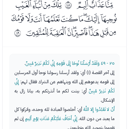
ﮑﮒﮓ
ﮕﮖﮗﮘ
ﰯ
ﮙﮚﮛﮜﮝﮞﮟﮠﮡ
ﮢﮣﮤﮥﮦﮧﮨﮩﮪ
ﰰ
٢٥ - ٤٩
وَلَقَدْ أَرْسَلْنَا نُوحًا إِلَى قَوْمِهِ إِنِّي لَكُمْ نَذِيرٌ مُبِينٌ
.
إلى آخر القصة (١) أي: ولقد أرسلنا رسولنا نوحا أول المرسلين
إلى قومه يدعوهم إلى الله وينهاهم عن الشرك فقال لهم:
إِنِّي
لَكُمْ نَذِيرٌ مُبِينٌ
أي: بينت لكم ما أنذرتكم به، بيانا زال به
الإشكال.
أَنْ لا تَعْبُدُوا إِلا اللَّهَ
أي: أخلصوا العبادة لله وحده، واتركوا كل
ما يعبد من دون الله.
إِنِّي أَخَافُ عَلَيْكُمْ عَذَابَ يَوْمٍ أَلِيمٍ
إن لم
تقوموا بتوحيد الله وتطيعوني.