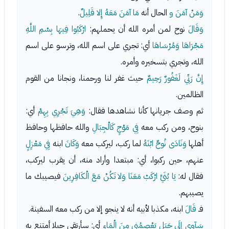
وَمَنْ آمَنَ
و
الحال أنه
مَا آمَنَ مَعَهُ إِلا قَلِيلٌ
.
وَقَالَ
نوح لمن أمره الله أن يحملهم:
ارْكَبُوا فِيهَا بِسْمِ اللَّهِ
مَجْرَاهَا وَمُرْسَاهَا
أي: تجري على اسم الله، وترسو على اسم
الله، وتجري بتسخيره وأمره.
إِنَّ رَبِّي لَغَفُورٌ رَحِيمٌ
حيث غفر لنا ورحمنا، ونجانا من القوم
الظالمين.
ثم وصف جريانها كأنا نشاهدها فقال:
وَهِيَ تَجْرِي بِهِمْ
أي:
بنوح، ومن ركب معه
فِي مَوْجٍ كَالْجِبَالِ
والله حافظها وحافظ
أهلها
وَنَادَى نُوحٌ ابْنَهُ
لما ركب، ليركب معه
وَكَانَ
ابنه
فِي مَعْزِلٍ
عنهم، حين ركبوا، أي: مبتعدا وأراد منه، أن يقرب ليركب،
فقال له:
يَا بُنَيَّ ارْكَبْ مَعَنَا وَلا تَكُنْ مَعَ الْكَافِرِينَ
فيصيبك ما
يصيبهم.
فـ
قَالَ
ابنه، مكذبا لأبيه أنه لا ينجو إلا من ركب معه السفينة.
سَآوِي إِلَى جَبَلٍ يَعْصِمُنِي مِنَ الْمَاءِ
أي: سأرتقي جبلا أمتنع به