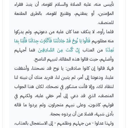
تأييس منه، عليه الصلاة والسلام لقومه، أن ينبذ فقراء
المؤمنين، أو يمقتهم، وتقنيع لقومه، بالطرق المقنعة
للمنصف.
فلما رأوه، لا ينكف عما كان عليه من دعوتهم، ولم يدركوا
منه مطلوبهم
قَالُوا يَا نُوحُ قَدْ جَادَلْتَنَا فَأَكْثَرْتَ جِدَالَنَا فَأْتِنَا بِمَا
تَعِدُنَا
من العذاب
إِنْ كُنْتَ مِنَ الصَّادِقِينَ
فما أجهلهم
وأضلهم، حيث قالوا هذه المقالة، لنبيهم الناصح.
فهلا قالوا إن كانوا صادقين: يا نوح قد نصحتنا، وأشفقت
علينا، ودعوتنا إلى أمر، لم يتبين لنا، فنريد منك أن تبينه لنا
لننقاد لك، وإلا فأنت مشكور في نصحك. لكان هذا الجواب
المنصف، الذي قد دعي إلى أمر خفي عليه، ولكنهم في
قولهم، كاذبون، وعلى نبيهم متجرئون. ولم يردوا ما قاله
بأدنى شبهة، فضلا عن أن يردوه بحجة.
ولهذا عدلوا - من جهلهم وظلمهم - إلى الاستعجال بالعذاب،