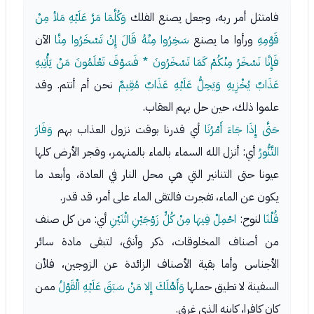
فامتثل أمر ربه، وجعل يصنع الفلك
وَكُلَّمَا مَرَّ عَلَيْهِ مَلأ مِنْ
قَوْمِهِ
ورأوا ما يصنع
سَخِرُوا مِنْهُ قَالَ إِنْ تَسْخَرُوا مِنَّا
الآن
فَإِنَّا نَسْخَرُ مِنْكُمْ كَمَا تَسْخَرُونَ * فَسَوْفَ تَعْلَمُونَ مَنْ يَأْتِيهِ
عَذَابٌ يُخْزِيهِ وَيَحِلُّ عَلَيْهِ عَذَابٌ مُقِيمٌ
نحن أم أنتم. وقد
علموا ذلك، حين حل بهم العقاب.
حَتَّى إِذَا جَاءَ أَمْرُنَا
أي قدرنا بوقت نزول العذاب بهم
وَفَارَ
التَّنُّورُ
أي: أنزل الله السماء بالماء بالمنهمر، وفجر الأرض كلها
عيونا حتى التنانير التي هي محل النار في العادة، وأبعد ما
يكون عن الماء، تفجرت فالتقى الماء على أمر، قد قدر.
قُلْنَا
لنوح:
احْمِلْ فِيهَا مِنْ كُلٍّ زَوْجَيْنِ اثْنَيْنِ
أي: من كل صنف
من أصناف المخلوقات، ذكر وأنثى، لتبقى مادة سائر
الأجناس وأما بقية الأصناف الزائدة عن الزوجين، فلأن
السفينة لا تطيق حملها
وَأَهْلَكَ إِلا مَنْ سَبَقَ عَلَيْهِ الْقَوْلُ
ممن
كان كافرا، كابنه الذي غرق.