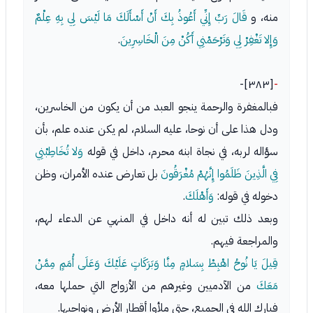
منه، و
قَالَ رَبِّ إِنِّي أَعُوذُ بِكَ أَنْ أَسْأَلَكَ مَا لَيْسَ لِي بِهِ عِلْمٌ
وَإِلا تَغْفِرْ لِي وَتَرْحَمْنِي أَكُنْ مِنَ الْخَاسِرِينَ
.
[٣٨٣]-
-
فبالمغفرة والرحمة ينجو العبد من أن يكون من الخاسرين،
ودل هذا على أن نوحا، عليه السلام، لم يكن عنده علم، بأن
سؤاله لربه، في نجاة ابنه محرم، داخل في قوله
وَلا تُخَاطِبْنِي
فِي الَّذِينَ ظَلَمُوا إِنَّهُمْ مُغْرَقُونَ
بل تعارض عنده الأمران، وظن
دخوله في قوله:
وَأَهْلَكَ
.
وبعد ذلك تبين له أنه داخل في المنهي عن الدعاء لهم،
والمراجعة فيهم.
قِيلَ يَا نُوحُ اهْبِطْ بِسَلامٍ مِنَّا وَبَرَكَاتٍ عَلَيْكَ وَعَلَى أُمَمٍ مِمَّنْ
مَعَكَ
من الآدميين وغيرهم من الأزواج التي حملها معه،
فبارك الله في الجميع، حتى ملأوا أقطار الأرض ونواحيها.