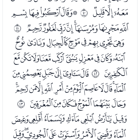
ﮉﮊﮋ
ﮍﮎﮏﮐﮑ
ﰧ
ﮒﮓﮔﮕﮖﮗﮘﮙ
ﰨ
ﮛﮜﮝﮞﮟﮠﮡﮢ
ﮣﮤﮥﮦﮧﮨﮩﮪﮫﮬ
ﮭ
ﮯﮰﮱﯓﯔﯕ
ﰩ
ﯖﯗﯘﯙﯚﯛﯜﯝﯞﯟﯠﯡﯢ
ﯣﯤﯥﯦﯧﯨ
ﰪ
ﯪﯫﯬﯭﯮﯯﯰ
ﯱﯲﯳﯴﯵﯶﯷﯸ