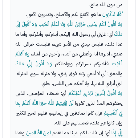
من دون الله مانع.
أَفَلا تَذَكَّرُونَ
ما هو الأنفع لكم والأصلح، وتدبرون الأمور.
وَلا أَقُولُ لَكُمْ عِنْدِي خَزَائِنُ اللَّهِ وَلا أَعْلَمُ الْغَيْبَ وَلا أَقُولُ إِنِّي
مَلَكٌ
أي: غايتي أني رسول الله إليكم، أبشركم، وأنذركم، وأما ما
عدا ذلك، فليس بيدي من الأمر شيء، فليست خزائن الله
عندي، أدبرها أنا، وأعطي من أشاء، وأحرم من أشاء،
وَلا أَعْلَمُ
الْغَيْبَ
فأخبركم بسرائركم وبواطنكم
وَلا أَقُولُ إِنِّي مَلَكٌ
والمعنى: أني لا أدعي رتبة فوق رتبتي، ولا منزلة سوى المنزلة،
التي أنزلني الله بها، ولا أحكم على الناس، بظني.
وَلا أَقُولُ لِلَّذِينَ تَزْدَرِي أَعْيُنُكُمْ
أي: ضعفاء المؤمنين، الذين
يحتقرهم الملأ الذين كفروا
لَنْ يُؤْتِيَهُمُ اللَّهُ خَيْرًا اللَّهُ أَعْلَمُ بِمَا
فِي أَنْفُسِهِمْ
فإن كانوا صادقين في إيمانهم، فلهم الخير الكثير،
وإن كانوا غير ذلك، فحسابهم على الله.
إِنِّي إِذًا
أي: إن قلت لكم شيئا مما تقدم
لَمِنَ الظَّالِمِينَ
وهذا