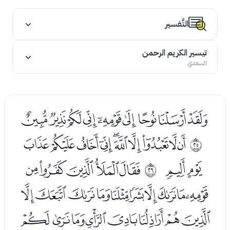
التَّفسير
تيسير الكريم الرحمن
السعدي
ﮝﮞﮟﮠﮡﮢﮣﮤﮥ
ﮧﮨﮩﮪﮫﮬﮭﮮﮯﮰ
ﰘ
ﮱﯓ
ﯕﯖﯗﯘﯙ
ﰙ
ﯚﯛﯜﯝﯞﯟﯠﯡﯢﯣ
ﯤﯥﯦﯧﯨﯩﯪﯫ