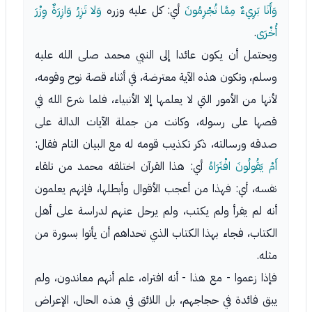
وَأَنَا بَرِيءٌ مِمَّا تُجْرِمُونَ
أي: كل عليه وزره
وَلا تَزِرُ وَازِرَةٌ وِزْرَ
أُخْرَى
.
ويحتمل أن يكون عائدا إلى النبي محمد صلى الله عليه
وسلم، وتكون هذه الآية معترضة، في أثناء قصة نوح وقومه،
لأنها من الأمور التي لا يعلمها إلا الأنبياء، فلما شرع الله في
قصها على رسوله، وكانت من جملة الآيات الدالة على
صدقه ورسالته، ذكر تكذيب قومه له مع البيان التام فقال:
أَمْ يَقُولُونَ افْتَرَاهُ
أي: هذا القرآن اختلقه محمد من تلقاء
نفسه، أي: فهذا من أعجب الأقوال وأبطلها، فإنهم يعلمون
أنه لم يقرأ ولم يكتب، ولم يرحل عنهم لدراسة على أهل
الكتاب، فجاء بهذا الكتاب الذي تحداهم أن يأتوا بسورة من
مثله.
فإذا زعموا - مع هذا - أنه افتراه، علم أنهم معاندون، ولم
يبق فائدة في حجاجهم، بل اللائق في هذه الحال، الإعراض