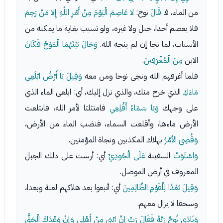
من الماء، فـ
قَالَ
نوح:
لا عَاصِمَ الْيَوْمَ مِنْ أَمْرِ اللَّهِ إِلا مَنْ رَحِمَ
فلا يعصم أحدا، جبل ولا غيره، ولو تسبب بغاية ما يمكنه من
الأسباب، لما نجا إن لم ينجه الله.
وَحَالَ بَيْنَهُمَا الْمَوْجُ فَكَانَ
الابن
مِنَ الْمُغْرَقِينَ
.
فلما أغرقهم الله ونجى نوحا ومن معه
وَقِيلَ يَا أَرْضُ ابْلَعِي
مَاءَكِ
الذي خرج منك، والذي نزل إليك، أي: ابلعي الماء الذي
على وجهك
وَيَا سَمَاءُ أَقْلِعِي
فامتثلتا لأمر الله، فابتلعت
الأرض ماءها، وأقلعت السماء، فنضب الماء من الأرض،
وَقُضِيَ الأمْرُ
بهلاك المكذبين ونجاة المؤمنين.
وَاسْتَوَتْ
السفينة
عَلَى الْجُودِيِّ
أي: أرست على ذلك الجبل
المعروف في أرض الموصل.
وَقِيلَ بُعْدًا لِلْقَوْمِ الظَّالِمِينَ
أي: أتبعوا بعد هلاكهم لعنة وبعدا،
وسحقا لا يزال معهم.
وَنَادَى نُوحٌ رَبَّهُ فَقَالَ رَبِّ إِنَّ ابْنِي مِنْ أَهْلِي وَإِنَّ وَعْدَكَ الْحَقُّ