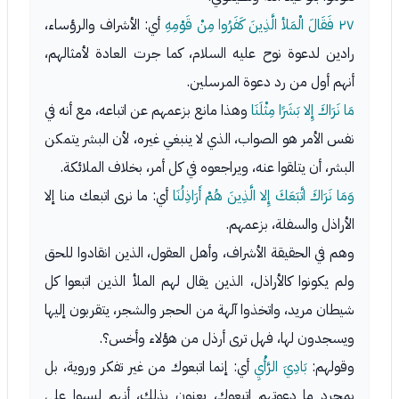
٢٧
فَقَالَ الْمَلأ الَّذِينَ كَفَرُوا مِنْ قَوْمِهِ
أي: الأشراف والرؤساء،
رادين لدعوة نوح عليه السلام، كما جرت العادة لأمثالهم،
أنهم أول من رد دعوة المرسلين.
مَا نَرَاكَ إِلا بَشَرًا مِثْلَنَا
وهذا مانع بزعمهم عن اتباعه، مع أنه في
نفس الأمر هو الصواب، الذي لا ينبغي غيره، لأن البشر يتمكن
البشر، أن يتلقوا عنه، ويراجعوه في كل أمر، بخلاف الملائكة.
وَمَا نَرَاكَ اتَّبَعَكَ إِلا الَّذِينَ هُمْ أَرَاذِلُنَا
أي: ما نرى اتبعك منا إلا
الأراذل والسفلة، بزعمهم.
وهم في الحقيقة الأشراف، وأهل العقول، الذين انقادوا للحق
ولم يكونوا كالأراذل، الذين يقال لهم الملأ الذين اتبعوا كل
شيطان مريد، واتخذوا آلهة من الحجر والشجر، يتقربون إليها
ويسجدون لها، فهل ترى أرذل من هؤلاء وأخس؟.
وقولهم:
بَادِيَ الرَّأْيِ
أي: إنما اتبعوك من غير تفكر وروية، بل
بمجرد ما دعوتهم اتبعوك، يعنون بذلك، أنهم ليسوا على