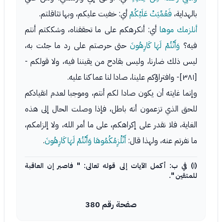
بالهداية،
فَعُمِّيَتْ عَلَيْكُمْ
أي: خفيت عليكم، وبها تثاقلتم.
أنلزمك موها
أي: أنكرهكم على ما تحققناه، وشككتم أنتم
فيه؟
وَأَنْتُمْ لَهَا كَارِهُونَ
حتى حرصتم على رد ما جئت به،
ليس ذلك ضارنا، وليس بقادح من يقيننا فيه، ولا قولكم -
[٣٨١]- وافتراؤكم علينا، صادا لنا عما كنا عليه.
وإنما غايته أن يكون صادا لكم أنتم، وموجبا لعدم انقيادكم
للحق الذي تزعمون أنه باطل، فإذا وصلت الحال إلى هذه
الغاية، فلا نقدر على إكراهكم، على ما أمر الله، ولا إلزامكم،
ما نفرتم عنه، ولهذا قال:
أَنُلْزِمُكُمُوهَا وَأَنْتُمْ لَهَا كَارِهُونَ
.
(١) في ب: أكمل الآيات إلى قوله تعالى: " فاصبر إن العاقبة
للمتقين ".
صفحة رقم 380