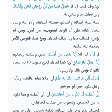
أي: وقد قلت لي: فـ
احْمِلْ فِيهَا مِنْ كُلٍّ زَوْجَيْنِ اثْنَيْنِ وَأَهْلَكَ
ولن تخلف ما وعدتني به.
لعله عليه الصلاة والسلام، حملته الشفقة، وأن الله وعده
بنجاة أهله، ظن أن الوعد لعمومهم، من آمن، ومن لم
يؤمن، فلذلك دعا ربه بذلك الدعاء، ومع هذا، ففوض الأمر
لحكمة الله البالغة.
فـ
قَالَ
الله له:
إِنَّهُ لَيْسَ مِنْ أَهْلِكَ
الذين وعدتك بإنجائهم
إِنَّهُ عَمَلٌ غَيْرُ صَالِحٍ
أي: هذا الدعاء الذي دعوت (١) به، لنجاة
كافر، لا يؤمن بالله ولا رسوله.
فَلا تَسْأَلْنِ مَا لَيْسَ لَكَ بِهِ عِلْمٌ
أي: ما لا تعلم عاقبته، ومآله،
وهل يكون خيرا، أو غير خير.
إِنِّي أَعِظُكَ أَنْ تَكُونَ مِنَ الْجَاهِلِينَ
أي: أني أعظك وعظا تكون
به من الكاملين، وتنجو به من صفات الجاهلين.
فحينئذ ندم نوح، عليه السلام، ندامة شديدة، على ما صدر