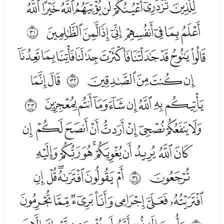
ﮅﮆﮇﮈﮉﮊﮋﮌﮍ
ﮎﮏﮐﮑﮒﮓﮔﮕ
ﰞ
ﮗﮘﮙﮚﮛﮜﮝﮞﮟ
ﮠﮡﮢﮣ
ﮥﮦ
ﰟ
ﮧﮨﮩﮪﮫﮬﮭﮮ
ﰠ
ﮰﮱﯓﯔﯕﯖﯗﯘﯙ
ﯚﯛﯜﯝﯞﯟﯠﯡﯢ
ﯣ
ﯥﯦﯧﯨﯩﯪ
ﰡ
ﯫﯬﯭﯮﯯﯰﯱ