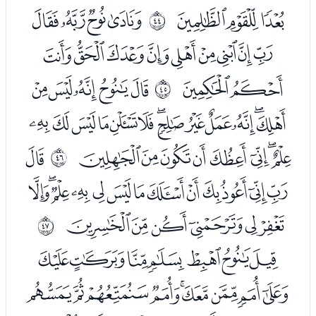
ﯹﯺﯻ
ﯽﯾﯿﰀ
ﰫ
ﰁﰂﰃﰄﰅﰆﰇﰈﰉ
ﰊﰋ
ﭑﭒﭓﭔﭕ
ﰬ
ﭖﭗﭘﭙﭚﭛﭜﭝﭞﭟﭠﭡﭢ
ﭣﭤﭥﭦﭧﭨﭩﭪ
ﭬ
ﰭ
ﭭﭮﭯﭰﭱﭲﭳﭴﭵﭶﭷﭸﭹ
ﭺﭻﭼﭽﭾﭿ
ﰮ
ﮁﮂﮃﮄﮅﮆﮇ
ﮈﮉﮊﮋﮌﮍﮎﮏﮐ