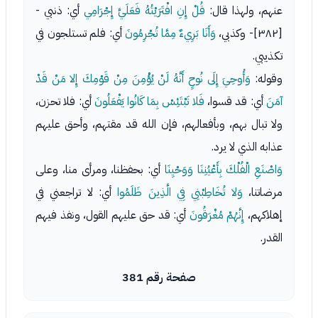
عنهم، ولهذا قال:
قُلْ إِنِ افْتَرَيْتُهُ فَعَلَيَّ إِجْرَامِي
أي: ذنبي -
[٣٨٢]- وكذبي،
وَأَنَا بَرِيءٌ مِمَّا تُجْرِمُونَ
أي: فلم تستلجون في
تكذيبي.
وقوله:
وَأُوحِيَ إِلَى نُوحٍ أَنَّهُ لَنْ يُؤْمِنَ مِنْ قَوْمِكَ إِلا مَنْ قَدْ
آمَنَ
أي: قد قسوا،
فَلا تَبْتَئِسْ بِمَا كَانُوا يَفْعَلُونَ
أي: فلا تحزن،
ولا تبال بهم، وبأفعالهم، فإن الله قد مقتهم، وأحق عليهم
عذابه الذي لا يرد.
وَاصْنَعِ الْفُلْكَ بِأَعْيُنِنَا وَوَحْيِنَا
أي: بحفظنا، ومرأى منا، وعلى
مرضاتنا،
وَلا تُخَاطِبْنِي فِي الَّذِينَ ظَلَمُوا
أي: لا تراجعني في
إهلاكهم،
إِنَّهُمْ مُغْرَقُونَ
أي: قد حق عليهم القول، ونفذ فيهم
القدر.
صفحة رقم 381