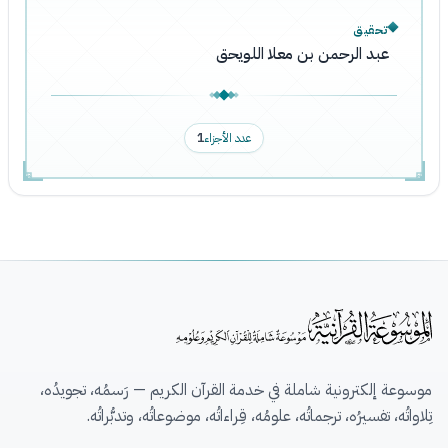
تحقيق
عبد الرحمن بن معلا اللويحق
عدد الأجزاء
1
موسوعة إلكترونية شاملة في خدمة القرآن الكريم — رَسمُه، تجويدُه،
تِلاواتُه، تفسيرُه، ترجماتُه، علومُه، قِراءاتُه، موضوعاتُه، وتدبُّراتُه.