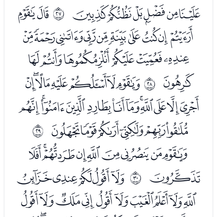
ﯬﯭﯮﯯﯰﯱ
ﯳﯴ
ﰚ
ﯵﯶﯷﯸﯹﯺﯻﯼﯽﯾ
ﯿﰀﰁﰂﰃﰄ
ﰅ
ﭑﭒﭓﭔﭕﭖﭗ
ﰛ
ﭘﭙﭚﭛﭜﭝﭞﭟﭠﭡﭢﭣ
ﭤﭥﭦﭧﭨﭩ
ﰜ
ﭫﭬﭭﭮﭯﭰﭱﭲﭳ
ﭴ
ﭶﭷﭸﭹﭺ
ﰝ
ﭻﭼﭽﭾﭿﮀﮁﮂﮃﮄ