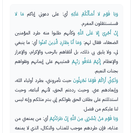
وَيَا قَوْمِ لا أَسْأَلُكُمْ عَلَيْهِ
أي: على دعوتي إياكم
مَا لا
فستستثقلون المغرم.
إِنْ أَجْرِيَ إِلا عَلَى اللَّهِ
وكأنهم طلبوا منه طرد المؤمنين
الضعفاء، فقال لهم:
وَمَا أَنَا بِطَارِدِ الَّذِينَ آمَنُوا
أي: ما ينبغي
لي، ولا يليق بي ذلك، بل أتلقاهم بالرحب والإكرام، والإعزاز
والإعظام
إِنَّهُمْ مُلاقُو رَبِّهِمْ
فمثيبهم على إيمانهم وتقواهم
بجنات النعيم.
وَلَكِنِّي أَرَاكُمْ قَوْمًا تَجْهَلُونَ
حيث تأمرونني، بطرد أولياء الله،
وإبعادهم عني. وحيث رددتم الحق، لأنهم أتباعه، وحيث
استدللتم على بطلان الحق بقولكم إني بشر مثلكم وإنه ليس
لنا عليكم من فضل.
وَيَا قَوْمِ مَنْ يَنْصُرُنِي مِنَ اللَّهِ إِنْ طَرَدْتُهُمْ
أي: من يمنعني من
عذابه، فإن طردهم موجب للعذاب والنكال، الذي لا يمنعه