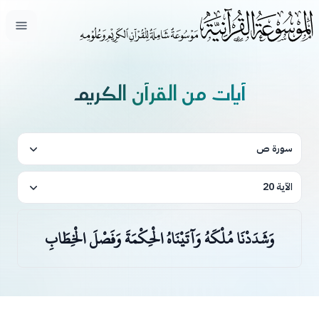
فتح ال
آيات من القرآن الكريم
سورة ص
الآية 20
وَشَدَدْنَا مُلْكَهُ وَآتَيْنَاهُ الْحِكْمَةَ وَفَصْلَ الْخِطَابِ