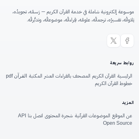
موسوعة إلكترونية شاملة في خدمة القرآن الكريم — رَسمُه، تجويدُه،
تِلاواتُه، تفسيرُه، ترجماتُه، علومُه، قِراءاتُه، موضوعاتُه، وتدبُّراتُه.
روابط سريعة
الرئيسية
القرآن الكريم
المصحف بالقراءات العشر
المكتبة
القرآن pdf
خطوط القرآن الكريم
المزيد
عن الموقع
الموضوعات القرآنية
شجرة المحتوى
اتصل بنا
API
Open Source