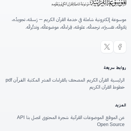
موسوعة إلكترونية شاملة في خدمة القرآن الكريم — رَسمُه، تجويدُه،
تِلاواتُه، تفسيرُه، ترجماتُه، علومُه، قِراءاتُه، موضوعاتُه، وتدبُّراتُه.
روابط سريعة
الرئيسية
القرآن الكريم
المصحف بالقراءات العشر
المكتبة
القرآن pdf
خطوط القرآن الكريم
المزيد
عن الموقع
الموضوعات القرآنية
شجرة المحتوى
اتصل بنا
API
Open Source