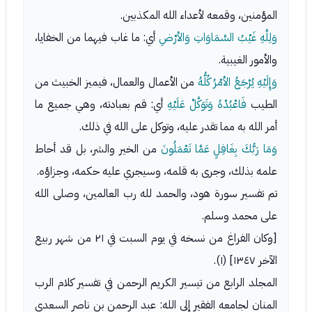
المؤمنين، وقمعه لأعداء الله المكذبين.
وَلِلَّهِ غَيْبُ السَّمَاوَاتِ وَالأرْضِ
أي: ما غاب فيهما من الخفايا،
والأمور الغيبية.
وَإِلَيْهِ يُرْجَعُ الأمْرُ كُلُّهُ
من الأعمال والعمال، فيميز الخبيث من
الطيب
فَاعْبُدْهُ وَتَوَكَّلْ عَلَيْهِ
أي: قم بعبادته، وهي جميع ما
أمر الله به مما تقدر عليه، وتوكل على الله في ذلك.
وَمَا رَبُّكَ بِغَافِلٍ عَمَّا تَعْمَلُونَ
من الخير والشر، بل قد أحاط
علمه بذلك، وجرى به قلمه، وسيجري عليه حكمه، وجزاؤه.
تم تفسير سورة هود، والحمد لله رب العالمين، وصلى الله
على محمد وسلم.
[وكان الفراغ من نسخه في يوم السبت في ٢١ من شهر ربيع
الآخر ١٣٤٧] (١).
المجلد الرابع من تيسير الكريم الرحمن في تفسير كلام الرب
المنان لجامعه الفقير إلى الله: عبد الرحمن بن ناصر السعدي