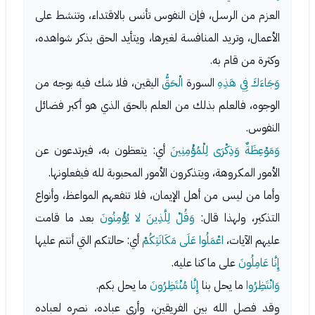
العزم من الرسل، فإن النفوس تأنس بالاقتداء، وتنشط على
الأعمال، وتريد المنافسة لغيرها، ويتأيد الحق بذكر شواهده،
وكثرة من قام به.
وَجَاءَكَ فِي هَذِهِ
السورة
الْحَقُّ
اليقين، فلا شك فيه بوجه من
الوجوه، فالعلم بذلك من العلم بالحق الذي هو أكبر فضائل
النفوس.
وَمَوْعِظَةٌ وَذِكْرَى لِلْمُؤْمِنِينَ
أي: يتعظون به، فيرتدعون عن
الأمور المكروهة، ويتذكرون الأمور المحبوبة لله فيفعلونها.
وأما من ليس من أهل الإيمان، فلا تنفعهم المواعظ، وأنواع
التذكير، ولهذا قال:
وَقُلْ لِلَّذِينَ لا يُؤْمِنُونَ
بعد ما قامت
عليهم الآيات،
اعْمَلُوا عَلَى مَكَانَتِكُمْ
أي: حالتكم التي أنتم عليها
إِنَّا عَامِلُونَ
على ما كنا عليه.
وَانْتَظِرُوا
ما يحل بنا
إِنَّا مُنْتَظِرُونَ
ما يحل بكم.
وقد فصل الله بين الفريقين، وأرى عباده، نصره لعباده