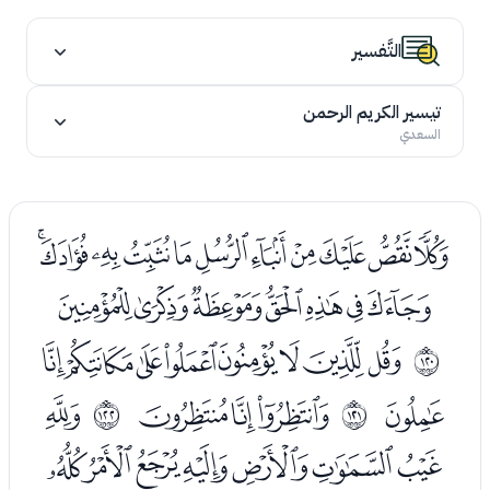
التَّفسير
تيسير الكريم الرحمن
السعدي
ﭯﭰﭱﭲﭳﭴﭵﭶﭷﭸﭹ
ﭺﭻﭼﭽﭾﭿﮀ
ﮂﮃﮄﮅﮆﮇﮈﮉ
ﱷ
ﮊ
ﮌﮍﮎ
ﮐ
ﱸ
ﱹ
ﮑﮒﮓﮔﮕﮖﮗ