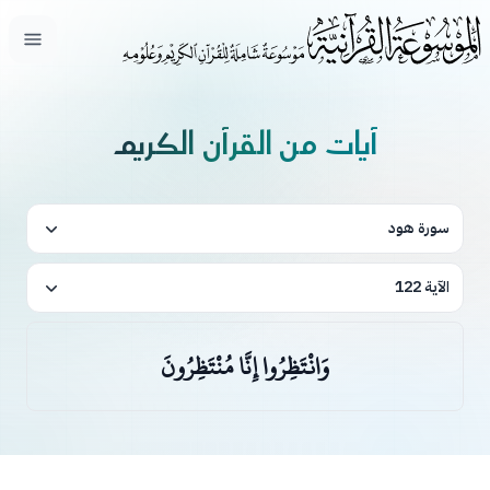
فتح ال
آيات من القرآن الكريم
سورة هود
الآية 122
وَانْتَظِرُوا إِنَّا مُنْتَظِرُونَ