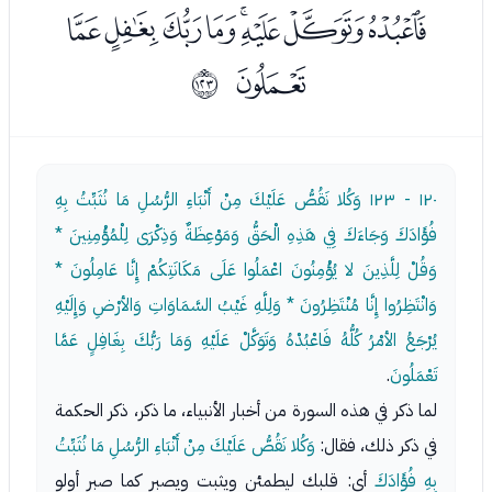
ﮘﮙﮚﮛﮜﮝﮞﮟ
ﮠ
ﱺ
١٢٠ - ١٢٣
وَكُلا نَقُصُّ عَلَيْكَ مِنْ أَنْبَاءِ الرُّسُلِ مَا نُثَبِّتُ بِهِ
فُؤَادَكَ وَجَاءَكَ فِي هَذِهِ الْحَقُّ وَمَوْعِظَةٌ وَذِكْرَى لِلْمُؤْمِنِينَ *
وَقُلْ لِلَّذِينَ لا يُؤْمِنُونَ اعْمَلُوا عَلَى مَكَانَتِكُمْ إِنَّا عَامِلُونَ *
وَانْتَظِرُوا إِنَّا مُنْتَظِرُونَ * وَلِلَّهِ غَيْبُ السَّمَاوَاتِ وَالأرْضِ وَإِلَيْهِ
يُرْجَعُ الأمْرُ كُلُّهُ فَاعْبُدْهُ وَتَوَكَّلْ عَلَيْهِ وَمَا رَبُّكَ بِغَافِلٍ عَمَّا
تَعْمَلُونَ
.
لما ذكر في هذه السورة من أخبار الأنبياء، ما ذكر، ذكر الحكمة
في ذكر ذلك، فقال:
وَكُلا نَقُصُّ عَلَيْكَ مِنْ أَنْبَاءِ الرُّسُلِ مَا نُثَبِّتُ
بِهِ فُؤَادَكَ
أي: قلبك ليطمئن ويثبت ويصبر كما صبر أولو