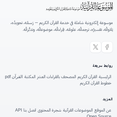
موسوعة إلكترونية شاملة في خدمة القرآن الكريم — رَسمُه، تجويدُه،
تِلاواتُه، تفسيرُه، ترجماتُه، علومُه، قِراءاتُه، موضوعاتُه، وتدبُّراتُه.
روابط سريعة
الرئيسية
القرآن الكريم
المصحف بالقراءات العشر
المكتبة
القرآن pdf
خطوط القرآن الكريم
المزيد
عن الموقع
الموضوعات القرآنية
شجرة المحتوى
اتصل بنا
API
Open Source