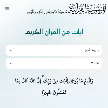
فتح ال
آيات من القرآن الكريم
سورة الأحزاب
الآية 2
وَاتَّبِعْ مَا يُوحَىٰ إِلَيْكَ مِنْ رَبِّكَ ۚ إِنَّ اللَّهَ كَانَ بِمَا
تَعْمَلُونَ خَبِيرًا