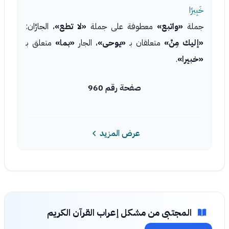
خَبِيرًا
جملة
«واتبع»
معطوفة على جملة
«لا تطع»
، الجارَّان:
«إليك مِنْ»
متعلقان بـ
«يوحى»
، الجار
«بما»
متعلق بـ
«خبيرا»
.
صفحة رقم 960
عرض المزيد
المجتبى من مشكل إعراب القرآن الكريم