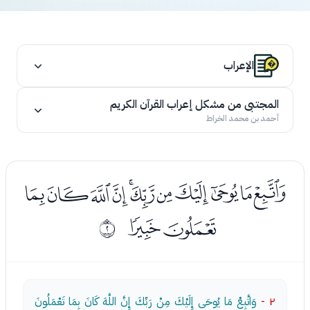
الإعراب
المجتبى من مشكل إعراب القرآن الكريم
أحمد بن محمد الخراط
ﭠﭡﭢﭣﭤﭥﭦﭧﭨﭩﭪ
ﭫﭬ
ﰁ
٢ -
وَاتَّبِعْ مَا يُوحَى إِلَيْكَ مِنْ رَبِّكَ إِنَّ اللَّهَ كَانَ بِمَا تَعْمَلُونَ