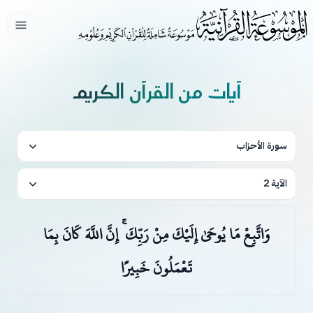
فتح ال
آيات من القرآن الكريم
سورة الأحزاب
الآية 2
وَاتَّبِعْ مَا يُوحَىٰ إِلَيْكَ مِنْ رَبِّكَ ۚ إِنَّ اللَّهَ كَانَ بِمَا
تَعْمَلُونَ خَبِيرًا