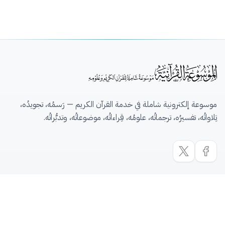
موسوعة إلكترونية شاملة في خدمة القرآن الكريم — رَسمُه، تجويدُه،
تِلاواتُه، تفسيرُه، ترجماتُه، علومُه، قِراءاتُه، موضوعاتُه، وتدبُّراتُه.
روابط سريعة
الرئيسية
القرآن الكريم
المصحف بالقراءات العشر
المكتبة
القرآن pdf
خطوط القرآن الكريم