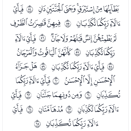
ﮒﮓﮔﮕﮖﮗﮘ
ﮚ
ﰵ
ﮛﮜﮝ
ﮟﮠﮡ
ﰶ
ﮢﮣﮤﮥﮦﮧ
ﮩﮪ
ﰷ
ﮫﮬ
ﮮﮯﮰ
ﰸ
ﯓﯔﯕﯖ
ﯘﯙ
ﰹ
ﰺ
ﯚﯛﯜ
ﯞﯟﯠ
ﰻ
ﯡ
ﯣﯤﯥ
ﯧ
ﰼ
ﰽ
ﯨﯩﯪ
ﯬ
ﯮ
ﰾ
ﰿ
ﯯﯰﯱ
ﱀ