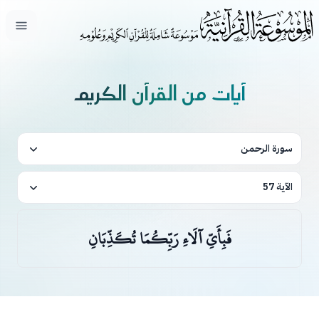
فتح ال
آيات من القرآن الكريم
سورة الرحمن
الآية 57
فَبِأَيِّ آلَاءِ رَبِّكُمَا تُكَذِّبَانِ