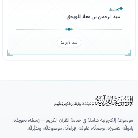
تحقيق
عبد الرحمن بن معلا اللويحق
عدد الأجزاء
1
موسوعة إلكترونية شاملة في خدمة القرآن الكريم — رَسمُه، تجويدُه،
تِلاواتُه، تفسيرُه، ترجماتُه، علومُه، قِراءاتُه، موضوعاتُه، وتدبُّراتُه.