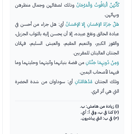
كَأَنَّهُنَّ الْيَاقُوتُ وَالْمَرْجَانُ
وذلك لصفائهن وجمال منظرهن
وبهائهن.
هَلْ جَزَاءُ الإحْسَانِ إِلا الإحْسَانُ
أي: هل جزاء من أحسن في
عبادة الخالق ونفع عبيده، إلا أن يحسن إليه بالثواب الجزيل،
والفوز الكبير، والنعيم المقيم، والعيش السليم، فهاتان
الجنتان العاليتان للمقربين.
وَمِنْ دُونِهِمَا جَنَّتَانِ
من فضة بنيانهما وآنيتهما وحليتهما وما
فيهما لأصحاب اليمين.
وتلك الجنتان
مُدْهَامَّتَانِ
أي: سوداوان من شدة الخضرة
التي هي أثر الري.
(١) زيادة من هامش: ب.
(٢) كذا في ب، وفي أ: أي.
(٣) في ب: التي يباشرون.