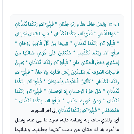
٤٦-٦٥
وَلِمَنْ خَافَ مَقَامَ رَبِّهِ جَنَّتَانِ * فَبِأَيِّ آلاءِ رَبِّكُمَا تُكَذِّبَانِ
* ذَوَاتَا أَفْنَانٍ * فَبِأَيِّ آلاءِ رَبِّكُمَا تُكَذِّبَانِ * فِيهِمَا عَيْنَانِ تَجْرِيَانِ
* فَبِأَيِّ آلاءِ رَبِّكُمَا تُكَذِّبَانِ * فِيهِمَا مِنْ كُلِّ فَاكِهَةٍ زَوْجَانِ *
فَبِأَيِّ آلاءِ رَبِّكُمَا تُكَذِّبَانِ * مُتَّكِئِينَ عَلَى فُرُشٍ بَطَائِنُهَا مِنْ
إِسْتَبْرَقٍ وَجَنَى الْجَنَّتَيْنِ دَانٍ * فَبِأَيِّ آلاءِ رَبِّكُمَا تُكَذِّبَانِ * فِيهِنَّ
قَاصِرَاتُ الطَّرْفِ لَمْ يَطْمِثْهُنَّ إِنْسٌ قَبْلَهُمْ وَلا جَانٌّ * فَبِأَيِّ آلاءِ
رَبِّكُمَا تُكَذِّبَانِ * كَأَنَّهُنَّ الْيَاقُوتُ وَالْمَرْجَانُ * فَبِأَيِّ آلاءِ رَبِّكُمَا
تُكَذِّبَانِ * هَلْ جَزَاءُ الإحْسَانِ إِلا الإحْسَانُ * فَبِأَيِّ آلاءِ رَبِّكُمَا
تُكَذِّبَانِ * وَمِنْ دُونِهِمَا جَنَّتَانِ * فَبِأَيِّ آلاءِ رَبِّكُمَا تُكَذِّبَانِ *
مُدْهَامَّتَانِ * فَبِأَيِّ آلاءِ رَبِّكُمَا تُكَذِّبَانِ
إلى آخر السورة.
أي: وللذي خاف ربه وقيامه عليه، فترك ما نهى عنه، وفعل
ما أمره به، له جنتان من ذهب آنيتهما وحليتهما وبنيانهما