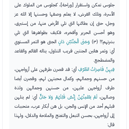
جلوس تمكن واستقرار [وراحة]، كجلوس من الملوك على
الأسرة، وتلك الفرش، لا يعلم وصفها وحسنها إلا الله عز
وجل، حتى إن بطائنها التي تلي الأرض منها، من إستبرق،
وهو أحسن الحرير وأفخره، فكيف بظواهرها التي تلي
بشرتهم؟! (٣)
وَجَنَى الْجَنَّتَيْنِ دَانٍ
الجنى هو الثمر المستوي
أي: وثمر هاتين الجنتين قريب التناول، يناله القائم والقاعد
والمضطجع.
فِيهِنَّ قَاصِرَاتُ الطَّرْفِ
أي: قد قصرن طرفهن على أزواجهن،
من حسنهم وجمالهم، وكمال محبتهن لهم، وقصرن أيضا
طرف أزواجهن عليهن، من حسنهن وجمالهن ولذة
وصالهن،
لَمْ يَطْمِثْهُنَّ إِنْسٌ قَبْلَهُمْ وَلا جَانٌّ
أي: لم ينلهن
قبلهم أحد من الإنس والجن، بل هن أبكار عرب، متحببات
إلى أزواجهن، بحسن التبعل والتغنج والملاحة والدلال، ولهذا
قال: