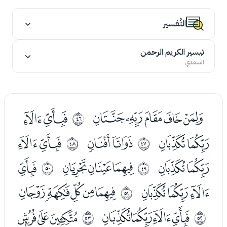
التَّفسير
تيسير الكريم الرحمن
السعدي
ﭨﭩﭪﭫﭬ
ﭮﭯ
ﰭ
ﭰﭱ
ﭳﭴ
ﭶﭷ
ﰮ
ﰯ
ﭸﭹ
ﭻﭼﭽ
ﭿ
ﰰ
ﰱ
ﮀﮁﮂ
ﮄﮅﮆﮇﮈ
ﰲ
ﮊﮋﮌﮍ
ﮏﮐﮑ
ﰳ
ﰴ