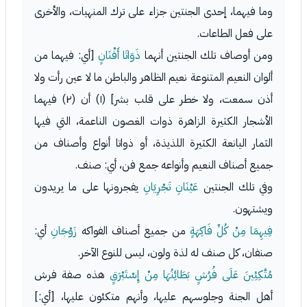
وما فيهما، إحدى الجنتين جزاء على ترك المنهيات، والأخرى
على فعل الطاعات.
ومن أوصاف تلك الجنتين أنهما
ذَوَاتَا أَفْنَانٍ
[أي: فيهما من
ألوان النعيم المتنوعة نعيم الظاهر والباطن ما لا عين رأت ولا
أذن سمعت، ولا خطر على قلب بشر] (١) أن (٢) فيهما
الأشجار الكثيرة الزاهرة ذوات الغصون الناعمة، التي فيها
الثمار اليانعة الكثيرة اللذيذة، أو ذواتا أنواع وأصناف من
جميع أصناف النعيم وأنواعه جمع فن، أي: صنف.
وفي تلك الجنتين
عَيْنَانِ تَجْرِيَانِ
يفجرونها على ما يريدون
ويشتهون.
فِيهِمَا مِنْ كُلِّ فَاكِهَةٍ
من جميع أصناف الفواكه
زَوْجَانِ
أي:
صنفان، كل صنف له لذة ولون، ليس للنوع الآخر.
مُتَّكِئِينَ عَلَى فُرُشٍ بَطَائِنُهَا مِنْ إِسْتَبْرَقٍ
هذه صفة فرش
أهل الجنة وجلوسهم عليها، وأنهم متكئون عليها، [أي:]