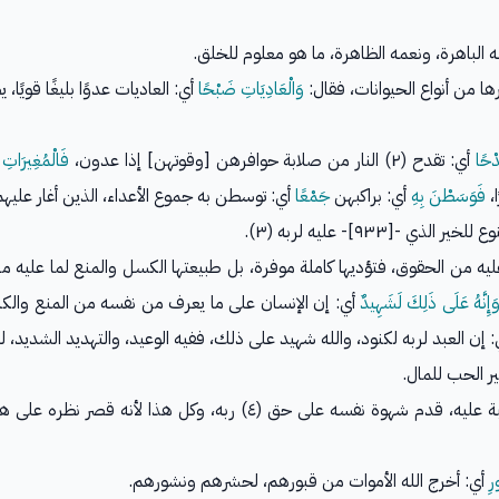
له الباهرة، ونعمه الظاهرة، ما هو معلوم للخلق.
رها من أنواع الحيوانات، فقال:
وَالْعَادِيَاتِ ضَبْحًا
أي: العاديات عدوًا بليغًا قوي
ْحًا
أي: تقدح (٢) النار من صلابة حوافرهن [وقوتهن] إذا عدون،
فَالْمُغِيرَاتِ
ع
ا،
فَوَسَطْنَ بِهِ
أي: براكبهن
جَمْعًا
أي: توسطن به جموع الأعداء، الذين أغار عليهم
ير الذي -[٩٣٣]- عليه لربه (٣).
يه من الحقوق، فتؤديها كاملة موفرة، بل طبيعتها الكسل والمنع لما عليه من 
َإِنَّهُ عَلَى ذَلِكَ لَشَهِيدٌ
أي: إن الإنسان على ما يعرف من نفسه من المنع والكند
: إن العبد لربه لكنود، والله شهيد على ذلك، ففيه الوعيد، والتهديد الشديد، ل
ير الحب للمال.
وحبه لذلك، هو الذي أوجب له ترك الحقوق الواجبة عليه، قدم شهوة نفسه عل
رِ
أي: أخرج الله الأموات من قبورهم، لحشرهم ونشورهم.