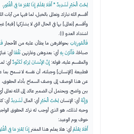
لِحُبِّ الْخَيْرِ لَشَدِيدٌ * أَفَلا يَعْلَمُ إِذَا بُعْثِرَ مَا فِي الْقُبُورِ
.
أقسم الله تبارك وتعالى بالخيل، لما فيها من آيات ال
وأقسم [تعالى] بها في الحال التي لا يشاركها [فيه] غي
اشتداد العدو (١).
فَالْمُورِيَاتِ
بحوافرهن ما يطأن عليه من الأحجار
قَد
صباحًا،
فَأَثَرْنَ بِهِ
أي: بعدوهن وغارتهن
نَقْعًا
أي: غبارً
والمقسم عليه، قوله:
إِنَّ الإنْسَانَ لِرَبِّهِ لَكَنُودٌ
أي: لمنوع للخ
فطبيعة [الإنسان] وجبلته، أن نفسه لا تسمح بما عل
عن هذا الوصف إلى وصف السماح بأداء الحقوق،
و
بين واضح. ويحتمل أن الضمير عائد إلى الله تعالى أي
وَإِنَّهُ
أي: الإنسان
لِحُبِّ الْخَيْرِ
أي: المال
لَشَدِيدُ
أي: كث
خوف يوم الوعيد:
أَفَلا يَعْلَمُ
أي: هلا يعلم هذا المغتر
إِذَا بُعْثِرَ مَا فِي الْقُبُو