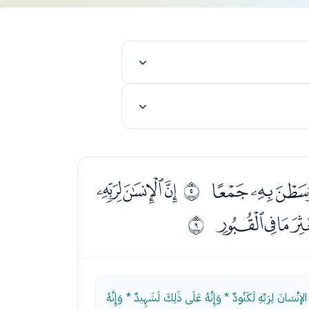
ﯠﯡ
ﭑﭒﭓ
ﰄ
ﭤﭥﭦﭧ
ﰈ
ْسَانَ لِرَبِّهِ لَكَنُودٌ * وَإِنَّهُ عَلَى ذَلِكَ لَشَهِيدٌ * وَإِنَّهُ