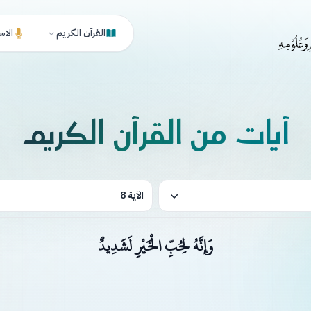
القرآن الكريم
الاس
آيات من القرآن الكريم
الآية 8
وَإِنَّهُ لِحُبِّ الْخَيْرِ لَشَدِيدٌ