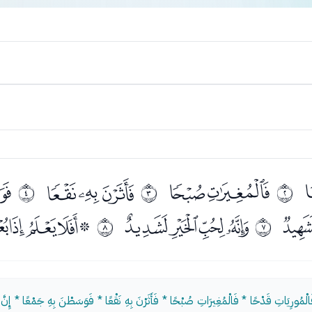
ﯘﯙ
ﯛﯜﯝ
ﯟ
ﰁ
ﰂ
ﰃ
ﭙ
ﭛﭜﭝﭞ
ﭠﭡﭢﭣ
ﰆ
ﰇ
الْمُورِيَاتِ قَدْحًا * فَالْمُغِيرَاتِ صُبْحًا * فَأَثَرْنَ بِهِ نَقْعًا * فَوَسَطْنَ بِهِ جَمْعًا * إِنَّ الإن