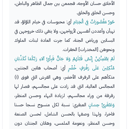
الأخلاق حسان الأوجه، فجمعن بين جمال الظاهر والباطن،
وحسن الخلق والخلق.
حُورٌ مَقْصُورَاتٌ فِي الْخِيَامِ
أي: محبوسات في خيام اللؤلؤ، قد
تهيأن وأعددن أنفسهن لأزواجهن، ولا ينفي ذلك خروجهن في
البساتين ورياض الجنة، كما جرت العادة لبنات الملوك
ونحوهن [المخدرات] الخفرات.
لَمْ يَطْمِثْهُنَّ إِنْسٌ قَبْلَهُمْ وَلا جَانٌّ فَبِأَيِّ آلاءِ رَبِّكُمَا تُكَذِّبَانِ
مُتَّكِئِينَ عَلَى رَفْرَفٍ خُضْرٍ
أي: أصحاب هاتين الجنتين،
متكأهم على الرفرف الأخضر، وهي الفرش التي فوق (١)
المجالس العالية، التي قد زادت على مجالسهم، فصار لها
رفرفة من وراء مجالسهم، لزيادة البهاء وحسن المنظر،
وَعَبْقَرِيٍّ حِسَانٍ
العبقري: نسبة لكل منسوج نسجا حسنا
فاخرا، ولهذا وصفها بالحسن الشامل، لحسن الصنعة
وحسن المنظر، ونعومة الملمس، وهاتان الجنتان دون