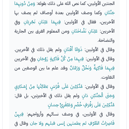
الجنتين الأوليين، كما نص الله على ذلك بقوله:
وَمِنْ دُونِهِمَا
جَنَّتَانِ
وكما وصف الأوليين بعدة أوصاف لم يصف بها
الأخريين، فقال في الأوليين:
فِيهِمَا عَيْنَانِ تَجْرِيَانِ
وفي
الأخريين:
عَيْنَانِ نَضَّاخَتَانِ
ومن المعلوم الفرق بين الجارية
والنضاخة.
وقال في الأوليين:
ذَوَاتَا أَفْنَانٍ
ولم يقل ذلك في الأخريين.
وقال في الأوليين:
فِيهِمَا مِنْ كُلِّ فَاكِهَةٍ زَوْجَانِ
وفي الأخريين
فِيهِمَا فَاكِهَةٌ وَنَخْلٌ وَرُمَّانٌ
وقد علم ما بين الوصفين من
التفاوت.
وقال في الأوليين:
مُتَّكِئِينَ عَلَى فُرُشٍ بَطَائِنُهَا مِنْ إِسْتَبْرَقٍ
وَجَنَى الْجَنَّتَيْنِ دَانٍ
ولم يقل ذلك في الأخيرتين، بل قال:
مُتَّكِئِينَ عَلَى رَفْرَفٍ خُضْرٍ وَعَبْقَرِيٍّ حِسَانٍ
وقال في الأوليين، في وصف نسائهم وأزواجهم:
فِيهِنَّ
قَاصِرَاتُ الطَّرْفِ لم يطمثهن إنس قبلهم ولا جان
وقال في