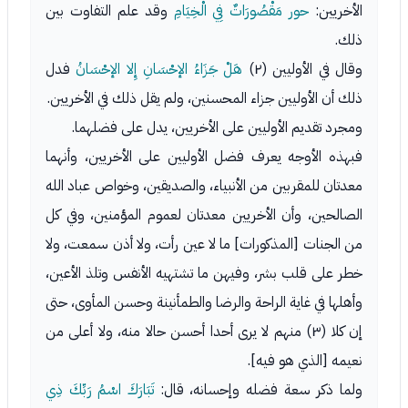
الأخريين:
حور مَقْصُورَاتٌ فِي الْخِيَامِ
وقد علم التفاوت بين
ذلك.
وقال في الأوليين (٢)
هَلْ جَزَاءُ الإحْسَانِ إِلا الإحْسَانُ
فدل
ذلك أن الأوليين جزاء المحسنين، ولم يقل ذلك في الأخريين.
ومجرد تقديم الأوليين على الأخريين، يدل على فضلهما.
فبهذه الأوجه يعرف فضل الأوليين على الأخريين، وأنهما
معدتان للمقربين من الأنبياء، والصديقين، وخواص عباد الله
الصالحين، وأن الأخريين معدتان لعموم المؤمنين، وفي كل
من الجنات [المذكورات] ما لا عين رأت، ولا أذن سمعت، ولا
خطر على قلب بشر، وفيهن ما تشتهيه الأنفس وتلذ الأعين،
وأهلها في غاية الراحة والرضا والطمأنينة وحسن المأوى، حتى
إن كلا (٣) منهم لا يرى أحدا أحسن حالا منه، ولا أعلى من
نعيمه [الذي هو فيه].
ولما ذكر سعة فضله وإحسانه، قال:
تَبَارَكَ اسْمُ رَبِّكَ ذِي