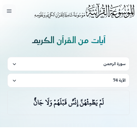
فتح ال
آيات من القرآن الكريم
سورة الرحمن
الآية 74
لَمْ يَطْمِثْهُنَّ إِنْسٌ قَبْلَهُمْ وَلَا جَانٌّ