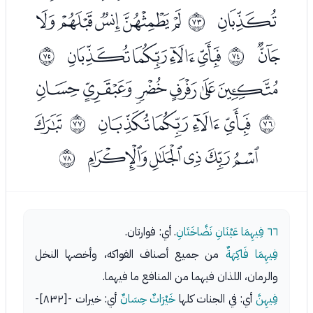
ﭢ
ﭤﭥﭦﭧﭨ
ﱈ
ﭩ
ﭫﭬﭭﭮ
ﱉ
ﱊ
ﭰﭱﭲﭳﭴﭵ
ﭷﭸﭹﭺ
ﭼ
ﱋ
ﱌ
ﭽﭾﭿﮀﮁ
ﱍ
٦٦
فِيهِمَا عَيْنَانِ نَضَّاخَتَانِ
. أي: فوارتان.
فِيهِمَا فَاكِهَةٌ
من جميع أصناف الفواكه، وأخصها النخل
والرمان، اللذان فيهما من المنافع ما فيهما.
فِيهِنَّ
أي: في الجنات كلها
خَيْرَاتٌ حِسَانٌ
أي: خيرات -[٨٣٢]-