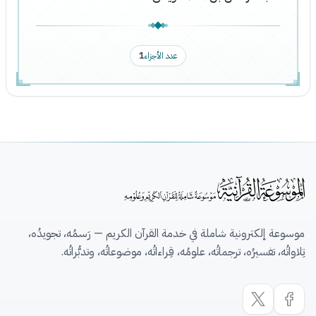
عدد الأجزاء
1
موسوعة إلكترونية شاملة في خدمة القرآن الكريم — رَسمُه، تجويدُه،
تِلاواتُه، تفسيرُه، ترجماتُه، علومُه، قِراءاتُه، موضوعاتُه، وتدبُّراتُه.