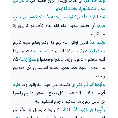
وَلَمَّا جَاءَ أَمْرُنَا
أي عذابنا بإرسال الريح العقيم التي
مَا تَذَرُ مِنْ
شَيْءٍ أَتَتْ عَلَيْهِ إِلا جَعَلَتْهُ كَالرَّمِيمِ
نَجَّيْنَا هُودًا وَالَّذِينَ آمَنُوا مَعَهُ بِرَحْمَةٍ مِنَّا وَنَجَّيْنَاهُمْ مِنْ عَذَابٍ
غَلِيظٍ
أي عظيم شديد أحله الله بعاد فأصبحوا لا يرى إلا
مساكنهم
وَتِلْكَ عَادٌ
الذين أوقع الله بهم ما أوقع بظلم منهم لأنهم
جَحَدُوا بِآيَاتِ رَبِّهِمْ
ولهذا قالوا لهود
ما جئتنا ببينة
فتبين بهذا
أنهم متيقنون لدعوته وإنما عاندوا وجحدوا
وَعَصَوْا رُسُلَهُ
لأن
من عصى رسولا فقد عصى جميع المرسلين لأن دعوتهم
واحدة
وَاتَّبَعُوا أَمْرَ كُلِّ جَبَّارٍ
أي متسلط على عباد الله بالجبروت
عنيد
أي معاند لآيات الله فعصوا كل ناصح ومشفق عليهم واتبعوا
كل غاش لهم يريد إهلاكهم لا جرم أهلكهم الله
وَأُتْبِعُوا فِي هَذِهِ الدُّنْيَا لَعْنَةً
فكل وقت وجيل إلا ولأنبائهم