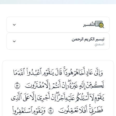
التَّفسير
تيسير الكريم الرحمن
السعدي
ﮬﮭﮮﮯﮰﮱﯓﯔﯕﯖ
ﯗﯘﯙﯚﯛﯜﯝﯞﯟ
ﰱ
ﯡﯢﯣﯤﯥﯦﯧﯨﯩﯪﯫ
ﯬﯭﯮﯯ
ﯱﯲ
ﰲ