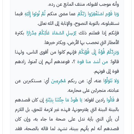
وأنه موجب لقبوله، منتف المانع عن رده.
وَيَا قَوْمِ اسْتَغْفِرُوا رَبَّكُمْ
عما مضى منكم
ثُمَّ تُوبُوا إِلَيْهِ
فيما
تستقبلونه، بالتوبة النصوح، والإنابة إلى الله تعالى.
فإنكم إذا فعلتم ذلك
يُرْسِلِ السَّمَاءَ عَلَيْكُمْ مِدْرَارًا
بكثرة
الأمطار التي تخصب بها الأرض، ويكثر خيرها.
وَيَزِدْكُمْ قُوَّةً إِلَى قُوَّتِكُمْ
فإنهم كانوا من أقوى الناس، ولهذا
قالوا:
من أشد منا قوة
؟، فوعدهم أنهم إن آمنوا، زادهم
قوة إلى قوتهم.
وَلا تَتَوَلَّوْا
عنه، أي: عن ربكم
مُجْرِمِينَ
أي: مستكبرين عن
عبادته، متجرئين على محارمه.
فـ
قَالُوا
رادين لقوله:
يَا هُودُ مَا جِئْتَنَا بِبَيِّنَةٍ
إن كان قصدهم
بالبينة البينة التي يقترحونها، فهذه غير لازمة للحق، بل اللازم
أن يأتي النبي بآية تدل على صحة ما جاء به، وإن كان
قصدهم أنه لم يأتهم ببينة، تشهد لما قاله بالصحة، فقد