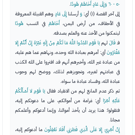
٥٠ - ٦٠
وَإِلَى عَادٍ أَخَاهُمْ هُودًا
.
إلى آخر القصة (١) أي:
وَ
أرسلنا
إِلَى عَادٍ
وهم القبيلة المعروفة
في الأحقاف، من أرض اليمن،
أَخَاهُمْ
في النسب
هُودًا
ليتمكنوا من الأخذ عنه والعلم بصدقه.
فـ
قَالَ
لهم
يَا قَوْمِ اعْبُدُوا اللَّهَ مَا لَكُمْ مِنْ إِلَهٍ غَيْرُهُ إِنْ أَنْتُمْ إِلا
مُفْتَرُونَ
أي: أمرهم بعبادة الله وحده، ونهاهم عما هم عليه،
من عبادة غير الله، وأخبرهم أنهم قد افتروا على الله الكذب
في عبادتهم لغيره، وتجويزهم لذلك، ووضح لهم وجوب
عبادة الله، وفساد عبادة ما سواه.
ثم ذكر عدم المانع لهم من الانقياد فقال
يَا قَوْمِ لا أَسْأَلُكُمْ
عَلَيْهِ أَجْرًا
أي: غرامة من أموالكم، على ما دعوتكم إليه،
فتقولوا: هذا يريد أن يأخذ أموالنا، وإنما أدعوكم وأعلمكم
مجانا.
إِنْ أَجْرِيَ إِلا عَلَى الَّذِي فَطَرَنِي أَفَلا تَعْقِلُونَ
ما أدعوكم إليه،