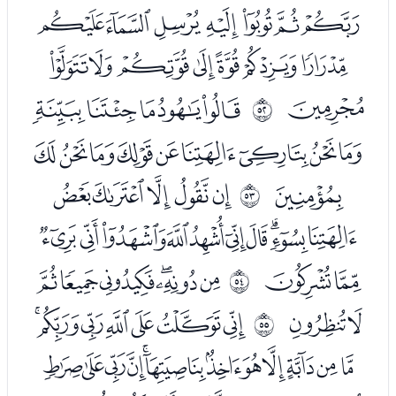
ﯳﯴﯵﯶﯷﯸﯹ
ﯺﯻﯼﯽﯾﯿﰀ
ﰁ
ﰃﰄﰅﰆﰇ
ﰳ
ﰈﰉﰊﰋﰌﰍﰎﰏﰐ
ﰑ
ﭑﭒﭓﭔﭕ
ﰴ
ﭖﭗﭘﭙﭚﭛﭜﭝﭞﭟ
ﭠﭡ
ﭣﭤﭥﭦﭧﭨ
ﰵ
ﭩﭪ
ﭬﭭﭮﭯﭰﭱﭲ
ﰶ
ﭳﭴﭵﭶﭷﭸﭹﭺﭻﭼﭽﭾ