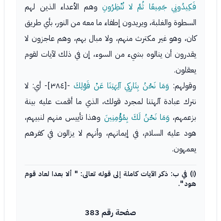
فَكِيدُونِي جَمِيعًا ثُمَّ لا تُنْظِرُونِ
وهم الأعداء الذين لهم
السطوة والغلبة، ويريدون إطفاء ما معه من النور، بأي طريق
كان، وهو غير مكترث منهم، ولا مبال بهم، وهم عاجزون لا
يقدرون أن ينالوه بشيء من السوء، إن في ذلك لآيات لقوم
يعقلون.
وقولهم:
وَمَا نَحْنُ بِتَارِكِي آلِهَتِنَا عَنْ قَوْلِكَ
-[٣٨٤]- أي: لا
نترك عبادة آلهتنا لمجرد قولك، الذي ما أقمت عليه بينة
بزعمهم،
وَمَا نَحْنُ لَكَ بِمُؤْمِنِينَ
وهذا تأييس منهم لنبيهم،
هود عليه السلام، في إيمانهم، وأنهم لا يزالون في كفرهم
يعمهون.
(١) في ب: ذكر الآيات كاملة إلى قوله تعالى: " ألا بعدا لعاد قوم
هود ".
صفحة رقم 383