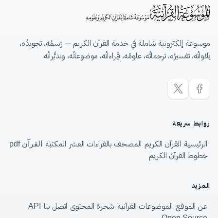
موسوعة إلكترونية شاملة في خدمة القرآن الكريم — رَسمُه، تجويدُه،
تِلاواتُه، تفسيرُه، ترجماتُه، علومُه، قِراءاتُه، موضوعاتُه، وتدبُّراتُه.
روابط سريعة
الرئيسية
القرآن الكريم
المصحف بالقراءات العشر
المكتبة
القرآن pdf
خطوط القرآن الكريم
المزيد
عن الموقع
الموضوعات القرآنية
شجرة المحتوى
اتصل بنا
API
Open Source