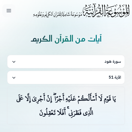
فتح ال
آيات من القرآن الكريم
سورة هود
الآية 51
يَا قَوْمِ لَا أَسْأَلُكُمْ عَلَيْهِ أَجْرًا ۖ إِنْ أَجْرِيَ إِلَّا عَلَى
الَّذِي فَطَرَنِي ۚ أَفَلَا تَعْقِلُونَ