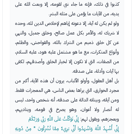
كذبوا في ذلك، فإنه ما جاء نبي لقومه، إلا وبعث الله على
يديه، من الآيات ما يؤمن على مثله البشر.
ولو لم يكن له آية، إلا دعوته إياهم لإخلاص الدين لله، وحده
لا شريك له، والأمر بكل عمل صالح، وخلق جميل، والنهي
عن كل خلق ذميم من الشرك بالله، والفواحش، والظلم،
وأنواع المنكرات، مع ما هو مشتمل عليه هود، عليه السلام،
من الصفات، التي لا تكون إلا لخيار الخلق وأصدقهم، لكفى
بها آيات وأدلة، على صدقه.
بل أهل العقول، وأولو الألباب، يرون أن هذه الآية، أكبر من
مجرد الخوارق، التي يراها بعض الناس، هي المعجزات فقط.
ومن آياته، وبيناته الدالة على صدقه، أنه شخص واحد، ليس
له أنصار ولا أعوان، وهو يصرخ في قومه، ويناديهم،
ويعجزهم، ويقول لهم:
إِنِّي تَوَكَّلْتُ عَلَى اللَّهِ رَبِّي وَرَبِّكُمْ
إِنِّي أُشْهِدُ اللَّهَ وَاشْهَدُوا أَنِّي بَرِيءٌ مِمَّا تُشْرِكُونَ * مِنْ دُونِهِ