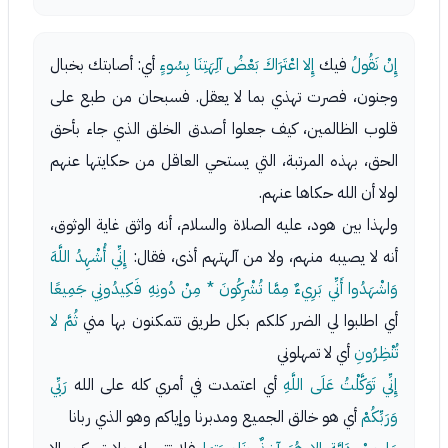
إِنْ نَقُولُ
فيك
إِلا اعْتَرَاكَ بَعْضُ آلِهَتِنَا بِسُوءٍ
أي: أصابتك بخبال
وجنون، فصرت تهذي بما لا يعقل. فسبحان من طبع على
قلوب الظالمين، كيف جعلوا أصدق الخلق الذي جاء بأحق
الحق، بهذه المرتبة، التي يستحي العاقل من حكايتها عنهم
لولا أن الله حكاها عنهم.
ولهذا بين هود، عليه الصلاة والسلام، أنه واثق غاية الوثوق،
أنه لا يصيبه منهم، ولا من آلهتهم أذى، فقال:
إِنِّي أُشْهِدُ اللَّهَ
وَاشْهَدُوا أَنِّي بَرِيءٌ مِمَّا تُشْرِكُونَ * مِنْ دُونِهِ فَكِيدُونِي جَمِيعًا
أي اطلبوا لي الضرر كلكم بكل طريق تتمكنون بها مني
ثُمَّ لا
تُنْظِرُونِ
أي لا تمهلوني
إِنِّي تَوَكَّلْتُ عَلَى اللَّهِ
أي اعتمدت في أمري كله على الله
رَبِّي
وَرَبِّكُمْ
أي هو خالق الجميع ومدبرنا وإياكم وهو الذي ربانا