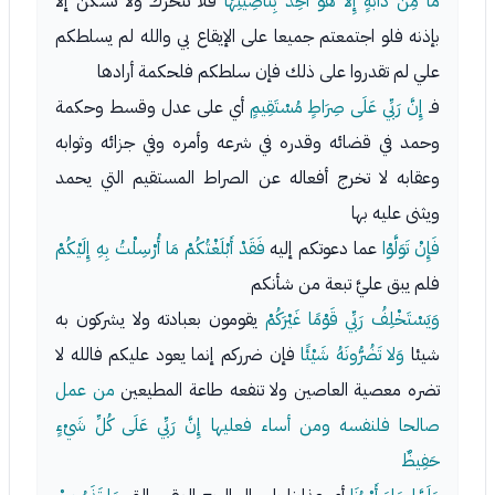
مَا مِنْ دَابَّةٍ إِلا هُوَ آخِذٌ بِنَاصِيَتِهَا
فلا تتحرك ولا تسكن إلا
بإذنه فلو اجتمعتم جميعا على الإيقاع بي والله لم يسلطكم
علي لم تقدروا على ذلك فإن سلطكم فلحكمة أرادها
فـ
إِنَّ رَبِّي عَلَى صِرَاطٍ مُسْتَقِيمٍ
أي على عدل وقسط وحكمة
وحمد في قضائه وقدره في شرعه وأمره وفي جزائه وثوابه
وعقابه لا تخرج أفعاله عن الصراط المستقيم التي يحمد
ويثنى عليه بها
فَإِنْ تَوَلَّوْا
عما دعوتكم إليه
فَقَدْ أَبْلَغْتُكُمْ مَا أُرْسِلْتُ بِهِ إِلَيْكُمْ
فلم يبق عليَّ تبعة من شأنكم
وَيَسْتَخْلِفُ رَبِّي قَوْمًا غَيْرَكُمْ
يقومون بعبادته ولا يشركون به
شيئا
وَلا تَضُرُّونَهُ شَيْئًا
فإن ضرركم إنما يعود عليكم فالله لا
تضره معصية العاصين ولا تنفعه طاعة المطيعين
من عمل
صالحا فلنفسه ومن أساء فعليها
إِنَّ رَبِّي عَلَى كُلِّ شَيْءٍ
حَفِيظٌ