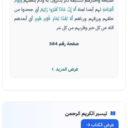
القبيحة وأخبارهم الشنيعة ذكر يذكرون به وذم يلحقهم
وَيَوْمَ
الْقِيَامَةِ
لهم أيضا لعنة
أَلا إِنَّ عَادًا كَفَرُوا رَبَّهُمْ
أي جحدوا من
خلقهم ورزقهم ورباهم
أَلا بُعْدًا لِعَادٍ قَوْمِ هُودٍ
أي أبعدهم
الله عن كل خير وقربهم من كل شر
صفحة رقم 384
عرض المزيد
تيسير الكريم الرحمن
عرض الكتاب