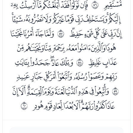
ﭿ
ﮁﮂﮃﮄﮅﮆﮇ
ﰷ
ﮈﮉﮊﮋﮌﮍﮎﮏﮐﮑ
ﮒﮓﮔﮕﮖﮗ
ﮙﮚﮛﮜ
ﰸ
ﮝﮞﮟﮠﮡﮢﮣﮤ
ﮥﮦ
ﮨﮩﮪﮫﮬ
ﰹ
ﮭﮮﮯﮰﮱﯓﯔﯕ
ﯗﯘﯙﯚﯛﯜﯝﯞﯟﯠ
ﰺ
ﯡﯢﯣﯤﯥﯦﯧﯨﯩ
ﰻ