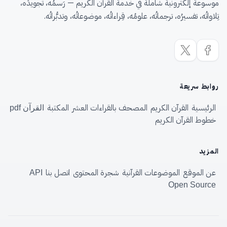
موسوعة إلكترونية شاملة في خدمة القرآن الكريم — رَسمُه، تجويدُه،
تِلاواتُه، تفسيرُه، ترجماتُه، علومُه، قِراءاتُه، موضوعاتُه، وتدبُّراتُه.
روابط سريعة
الرئيسية
القرآن الكريم
المصحف بالقراءات العشر
المكتبة
القرآن pdf
خطوط القرآن الكريم
المزيد
عن الموقع
الموضوعات القرآنية
شجرة المحتوى
اتصل بنا
API
Open Source