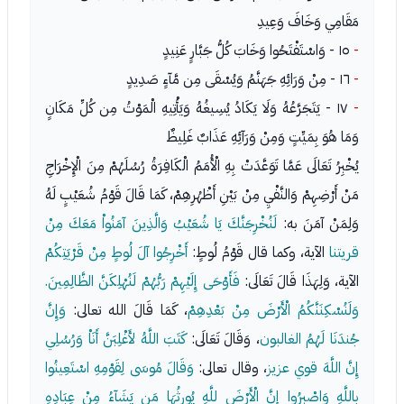
مَقَامِي وَخَافَ وَعِيدِ
-
١٥ - وَاسْتَفْتَحُوا وَخَابَ كُلُّ جَبَّارٍ عَنِيدٍ
-
١٦ - مِنْ وَرَائِهِ جَهَنَّمُ وَيُسْقَى مِن مَّآءٍ صَدِيدٍ
-
١٧ - يَتَجَرَّعُهُ وَلَا يَكَادُ يُسِيغُهُ وَيَأْتِيهِ الْمَوْتُ مِن كُلِّ مَكَانٍ
وَمَا هُوَ بِمَيِّتٍ وَمِنْ وَرَآئِهِ عَذَابٌ غَلِيظٌ
يُخْبِرُ تَعَالَى عَمَّا تَوَعَّدَتْ بِهِ الْأُمَمُ الْكَافِرَةُ رُسُلَهُمْ مِنَ الْإِخْرَاجِ
مَنْ أَرْضِهِمْ وَالنَّفْيِ مِنْ بَيْنِ أَظْهُرِهِمْ، كَمَا قَالَ قَوْمُ شُعَيْبٍ لَهُ
وَلِمَنْ آمَنَ به:
لَنُخْرِجَنَّكَ يَا شُعَيْبُ وَالَّذِينَ آمَنُواْ مَعَكَ مِنْ
قريتنا
الآية، وكما قال قَوْمُ لُوطٍ:
أَخْرِجُوا آلَ لُوطٍ مِنْ قَرْيَتِكُمْ
الآية، وَلِهَذَا قَالَ تَعَالَى:
فَأَوْحَى إِلَيْهِمْ رَبُّهُمْ لَنُهْلِكَنَّ الظَّالِمِينَ.
وَلَنُسْكِنَنَّكُمُ الْأَرْضَ مِنْ بَعْدِهِمْ
، كَمَا قَالَ الله تعالى:
وَإِنَّ
جُندَنَا لَهُمُ الغالبون
، وَقَالَ تَعَالَى:
كَتَبَ اللَّهُ لأَغْلِبَنَّ أَنَاْ وَرُسُلِي
إِنَّ اللَّهَ قوي عزيز
، وقال تعالى:
وَقَالَ مُوسَى لِقَوْمِهِ اسْتَعِينُوا
بِاللَّهِ وَاصْبِرُوا إِنَّ الْأَرْضَ للَّهِ يُورِثُهَا مَن يَشَآءُ مِنْ عِبَادِهِ