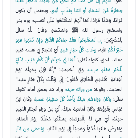
قَالُواْ:
اللَّهُمَّ إِن كَانَ هَذَا هُوَ الْحَقَّ مِنْ عِندِكَ فَأَمْطِرْ عَلَيْنَا
حِجَارَةً مِّنَ السَّمَاءِ أَوِ ائتنا بِعَذَابٍ أَلِيمٍ
، ويحتمل أن يكون
مُرَادًا، وَهَذَا مُرَادًا، كَمَا أَنَّهُمُ اسْتَفْتَحُوا عَلَى أنفسهم يوم بدر،
واستفتح رسول الله ﷺ وَاسْتَنْصَرَ، وَقَالَ اللَّهُ تَعَالَى
لِلْمُشْرِكِينَ:
إِن تَسْتَفْتِحُواْ فَقَدْ جَاءَكُمُ الْفَتْحُ وَإِنْ تَنْتَهُوا فَهُوَ
خَيْرٌ لَّكُمْ
الآية،
وَخَابَ كُلُّ جَبَّارٍ عَنِيدٍ
أَيْ مُتَجَبِّرٌ فِي نفسه عَنِيدٍ
معاند للحق، كقوله تَعَالَى:
أَلْقِيَا فِي جَهَنَّمَ كُلَّ كَفَّارٍ عَنِيدٍ، مَّنَّاعٍ
لِّلْخَيْرِ مُعْتَدٍ مريب
. وَفِي الْحَدِيثِ: "إِنَّهُ يُؤْتَى بِجَهَنَّمَ يَوْمَ
الْقِيَامَةِ، فَتُنَادِي الْخَلَائِقَ فَتَقُولُ: إِنِّي وُكِّلْتُ بِكُلِّ جَبَّارٍ عنيد"
الحديث، وقوله:
من ورائه جهنم
وراء هنا بمعنى أمام، كقوله
تَعَالَى:
وَكَانَ وَرَاءَهُمْ مَلِكٌ يَأْخُذُ كُلَّ سَفِينَةٍ غصبا
، وَكَانَ ابْنُ
عَبَّاسٍ يَقْرَؤُهَا: وَكَانَ أَمَامَهُمْ مَلِكٌ، أَيْ مِنْ وَرَاءِ الْجَبَّارِ الْعَنِيدِ
جَهَنَّمُ، أَيْ هِيَ لَهُ بِالْمِرْصَادِ يَسْكُنُهَا مُخَلَّدًا يَوْمَ الْمَعَادِ،
وَيُعْرَضُ عَلَيْهَا غُدُوّاً وَعَشِيّاً إِلَى يَوْمِ التَّنَادِ،
وَيُسْقَى مِن مَّآءٍ