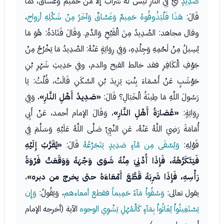
صَدِيدٍ
أَيْ فِي النَّارِ ليس له شراب إلا من حميم وغساق، كَمَا
قَالَ:
هَذَا فَلْيَذُوقُوهُ حَمِيمٌ وَغَسَّاقٌ وَآخَرُ مِنْ شَكْلِهِ أزواج
،
وقال مجاهد: الصَّدِيدُ مِنَ الْقَيْحِ وَالدَّمِ. وَقَالَ قَتَادَةُ: هُوَ مَا
يُسِيلُ مِنْ لَحْمِهِ وَجِلْدِهِ، وَفِي رِوَايَةٍ عَنْهُ: الصَّدِيدُ مَا يَخْرُجُ مِنْ
جَوْفِ الْكَافِرِ فقد خالط القيح والدم، وفي حَدِيثِ شَهْرِ بْنِ
حَوْشَبٍ عَنْ أَسْمَاءَ بِنْتِ يَزِيدَ بْنِ السَّكَنِ قَالَتْ، قُلْتُ: يَا
رَسُولَ اللَّهِ مَا طِينَةُ الْخَبَالِ؟ قَالَ:
«صَدِيدُ أَهْلِ النَّارِ»
، وَفِي
رِوَايَةٍ:
«عُصَارَةُ أَهْلِ النَّارِ»
، وَقَالَ الإمام أحمد، عَنْ أَبِي
أُمَامَةَ رَضِيَ اللَّهُ عَنْهُ، عَنِ النَّبِيِّ صَلَّى اللَّهُ عَلَيْهِ وَسَلَّمَ فِي
قَوْلِهِ:
وَيُسْقَى مِن مَّآءٍ صَدِيدٍ يَتَجَرَّعُهُ
قَالَ:
«يُقَرَّبُ إِلَيْهِ
فَيَتَكَرَّهُهُ، فَإِذَا أُدْنِيَ مِنْهُ شَوَى وَجْهَهُ وَوَقَعَتْ فَرْوَةُ
رَأْسِهِ، فَإِذَا شَرِبَهُ قَطَّعَ أَمْعَاءَهُ حتى يخرج من دبره»
،
يقول تعالى:
وَسُقُواْ مَآءً حَمِيماً فقطع أمعاءهم
، وَيَقُولُ:
وَإِن
يَسْتَغِيثُواْ يُغَاثُواْ بِمَآءٍ كَالْمُهْلِ يَشْوِي الوجوه
الآية (أخرجه الإمام