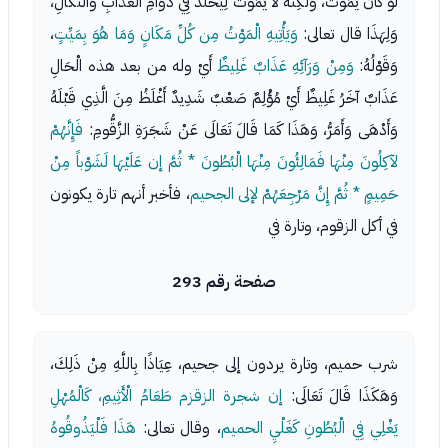
لَوْ كَانَ يَمُوتُ، وَلَكِنَّهُ لَا يَمُوتُ لِيَخْلُدَ فِي دَوَامِ الْعَذَابِ وَالنَّكَالِ،
وَلِهَذَا قال تعالى:
وَيَأْتِيهِ الْمَوْتُ مِن كُلِّ مَكَانٍ وَمَا هُوَ بِمَيِّتٍ
،
وَقَوْلُهُ:
وَمِنْ وَرَآئِهِ عَذَابٌ غَلِيظٌ
أَيْ وله من بعد هذه الْحَالِ
عَذَابٌ آخَرُ غَلِيظٌ أَيْ مُؤْلِمٌ صَعْبٌ شَدِيدٌ أَغْلَظُ مِنَ الَّذِي قَبْلَهُ
وَأَدْهَى وَأَمَرُّ، وَهَذَا كَمَا قَالَ تَعَالَى عَنْ شَجَرَةِ الزَّقُّومِ:
فَإِنَّهُمْ
لآكِلُونَ مِنْهَا فَمَالِئُونَ مِنْهَا الْبُطُونَ * ثُمَّ إن عَلَيْهَا لَشَوْباً مِنْ
حَمِيمٍ * ثُمَّ إِنَّ مَرْجِعَهُمْ لإلى الجحيم
، فأخبر أنهم تارة يكونون
في أكل الزقوم، وتارة في
صفحة رقم 293
شرب حميم، وتارة يردون إلى جحيم، عِيَاذًا بِاللَّهِ مِنْ ذَلِكَ،
وَهَكَذَا قَالَ تَعَالَى:
إن شجرة الزقزم طَعَامُ الْأَثِيمِ، كَالْمُهْلِ
يَغْلِي فِي الْبُطُونِ كَغَلْيِ الحميم
، وقال تعالى:
هَذَا فَلْيَذُوقُوهُ