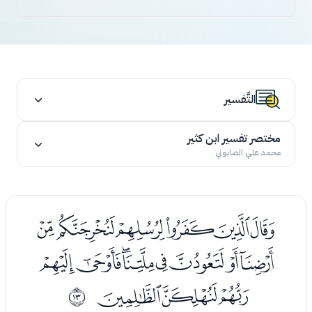
التَّفسير
مختصر تفسير ابن كثير
محمد علي الصابوني
ﮅﮆﮇﮈﮉﮊ
ﮋﮌﮍﮎﮏﮐﮑﮒ
ﮓﮔﮕ
ﰌ