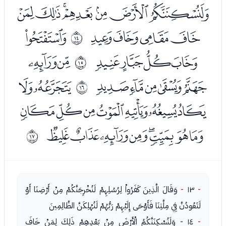
ﮗﮘﮙﮚﮛﮜﮝ
ﮞﮟﮠﮡ
ﮣ
ﰍ
ﮤﮥﮦﮧ
ﮩﮪ
ﰎ
ﮫﮬﮭﮮﮯ
ﮱﯓ
ﰏ
ﯔﯕﯖﯗﯘﯙﯚ
ﯛﯜﯝﯞﯟﯠﯡﯢ
ﰐ
-
١٣
-
وَقَالَ الَّذِينَ كَفَرُواْ لِرُسُلِهِمْ لَنُخْرِجَنَّكُمْ مِنْ أَرْضِنَا أَوْ
لَتَعُودُنَّ فِي مِلَّتِنَا فَأَوْحَى إِلَيْهِمْ رَبُّهُمْ لَنُهْلِكَنَّ الظَّالِمِينَ
-
١٤ - وَلَنُسْكِنَنَّكُمُ الْأَرْضَ مِنْ بَعْدِهِمْ ذَلِكَ لِمَنْ خَافَ