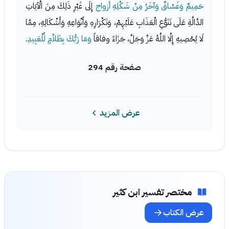
حَمِيمٌ وَغَسَّاقٌ وَآخَرُ مِنْ شَكْلِهِ أزواج
إِلَى غَيْرِ ذَلِكَ مِنَ الْآيَاتِ
الدَّالَّةِ عَلَى تَنَوُّعِ الْعَذَابِ عَلَيْهِمْ، وَتَكْرَارِهِ وَأَنْوَاعِهِ وَأَشْكَالِهِ، مِمَّا
لَا يُحْصِيهِ إِلَّا اللَّهُ عَزَّ وَجَلَّ، جَزَاءً وفاقاً
وَمَا رَبُّكَ بِظَلاَّمٍ لِّلْعَبِيدِ
.
صفحة رقم 294
عرض المزيد
مختصر تفسير ابن كثير
عرض الكتاب