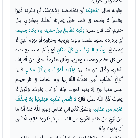
أحمد وابن جرير).
وقوله تعالى:
يَتَجَرَّعُهُ
أَيْ يَتَغَصَّصُهُ وَيَتَكَرَّهُهُ، أَيْ يَشْرَبُهُ قَهْرًا
وقسراً لا يضعه في فمه حَتَّى يَضْرِبَهُ الْمَلَكُ بِمِطْرَاقٍ مِنْ
حَدِيدٍ، كَمَا قال تعالى:
وَلَهُمْ مَّقَامِعُ مِنْ حديد
،
ولا يكاد يسيغه
أي يزدرده لسوء طعمه ولونه وَرِيحِهِ وَحَرَارَتِهِ أَوْ بَرْدِهِ الَّذِي لَا
يُسْتَطَاعُ،
وَيَأْتِيهِ الْمَوْتُ مِن كُلِّ مَكَانٍ
أَيْ يَأْلَمُ له جميع بدنه
من كل عظم وعصب وعرق، وَقَالَ عِكْرِمَةُ: حَتَّى مِنْ أَطْرَافِ
شَعْرِهِ، وَقَالَ ابْنِ عَبَّاسٍ:
وَيَأْتِيهِ الْمَوْتُ مِن كُلِّ مَكَانٍ
قَالَ:
أَنْوَاعُ الْعَذَابِ الَّذِي يُعَذِّبُهُ اللَّهُ بِهَا يوم القيامة في نار جهنم
ليس منها نوع إلا يأتيه الموت مِنْهُ، لَوْ كَانَ يَمُوتُ، وَلَكِنْ لَا
يَمُوتُ لَأَنَّ اللَّهَ تَعَالَى قَالَ:
لاَ يُقْضَى عَلَيْهِمْ فَيَمُوتُواْ وَلاَ يُخَفَّفُ
عَنْهُمْ من عذابها
، وَمَعْنَى كَلَامِ ابْنِ عَبَّاسٍ رَضِيَ اللَّهُ عَنْهُ أَنَّهُ مَا
مِنْ نَوْعٍ مِنْ هَذِهِ الْأَنْوَاعِ من الْعَذَابِ إِلَّا إِذَا وَرَدَ عَلَيْهِ، اقْتَضَى
أَنْ يَمُوتَ مِنْهُ