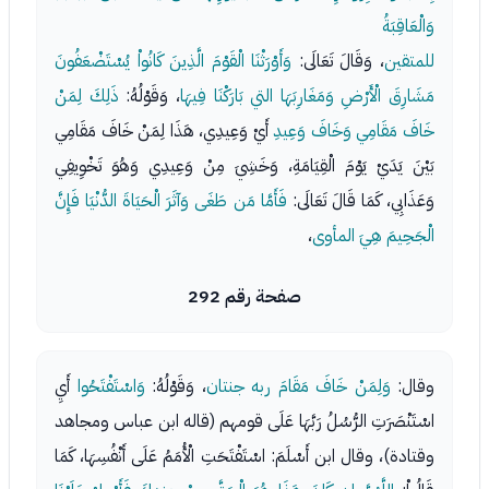
وَالْعَاقِبَةُ
للمتقين
، وَقَالَ تَعَالَى:
وَأَوْرَثْنَا الْقَوْمَ الَّذِينَ كَانُواْ يُسْتَضْعَفُونَ
مَشَارِقَ الْأَرْضِ وَمَغَارِبَهَا التي بَارَكْنَا فِيهَا
، وَقَوْلُهُ:
ذَلِكَ لِمَنْ
خَافَ مَقَامِي وَخَافَ وَعِيدِ
أَيْ وَعِيدِي، هَذَا لِمَنْ خَافَ مَقَامِي
بَيْنَ يَدَيْ يَوْمَ الْقِيَامَةِ، وَخَشِيَ مِنْ وَعِيدِي وَهُوَ تَخْوِيفِي
وَعَذَابِي، كَمَا قَالَ تَعَالَى:
فَأَمَّا مَن طَغَى وَآثَرَ الْحَيَاةَ الدُّنْيَا فَإِنَّ
الْجَحِيمَ هِيَ المأوى
،
صفحة رقم 292
وقال:
وَلِمَنْ خَافَ مَقَامَ ربه جنتان
، وَقَوْلُهُ:
وَاسْتَفْتَحُوا
أَيِ
اسْتَنْصَرَتِ الرُّسُلُ رَبَّهَا عَلَى قومهم (قاله ابن عباس ومجاهد
وقتادة)، وقال ابن أَسْلَمَ: اسْتَفْتَحَتِ الْأُمَمُ عَلَى أَنْفُسِهَا، كَمَا