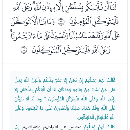
ﭤﭥﭦﭧﭨﭩﭪﭫﭬﭭ
ﭮﭯ
ﭱﭲﭳﭴ
ﰊ
ﭵﭶﭷﭸﭹﭺﭻﭼﭽﭾﭿ
ﮀﮁﮂﮃ
ﰋ
قَالَتْ لَهُمْ رُسُلُهُمْ إِنْ نَحْنُ إِلا بَشَرٌ مِثْلُكُمْ وَلَكِنَّ اللَّهَ يَمُنُّ
عَلَى مَنْ يَشَاءُ مِنْ عِبَادِهِ وَمَا كَانَ لَنَا أَنْ نَأْتِيَكُمْ بِسُلْطَانٍ إِلا
بِإِذْنِ اللَّهِ وَعَلَى اللَّهِ فَلْيَتَوَكَّلِ الْمُؤْمِنُونَ * وَمَا لَنَا أَلا نَتَوَكَّلَ
عَلَى اللَّهِ وَقَدْ هَدَانَا سُبُلَنَا وَلَنَصْبِرَنَّ عَلَى مَا آذَيْتُمُونَا وَعَلَى
اللَّهِ فَلْيَتَوَكَّلِ الْمُتَوَكِّلُونَ
.
قَالَتْ لَهُمْ رُسُلُهُمْ
مجيبين عن اقتراحهم واعتراضهم:
إِنْ