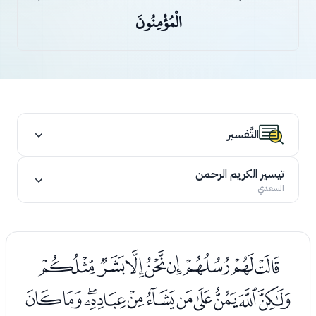
الْمُؤْمِنُونَ
التَّفسير
تيسير الكريم الرحمن
السعدي
ﭑﭒﭓﭔﭕﭖﭗﭘ
ﭙﭚﭛﭜﭝﭞﭟﭠﭡﭢﭣ