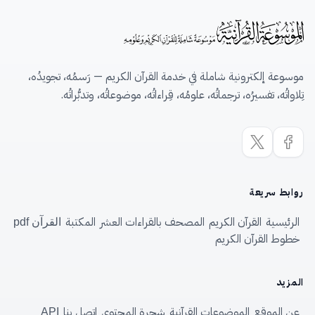
موسوعة إلكترونية شاملة في خدمة القرآن الكريم — رَسمُه، تجويدُه،
تِلاواتُه، تفسيرُه، ترجماتُه، علومُه، قِراءاتُه، موضوعاتُه، وتدبُّراتُه.
روابط سريعة
الرئيسية
القرآن الكريم
المصحف بالقراءات العشر
المكتبة
القرآن pdf
خطوط القرآن الكريم
المزيد
عن الموقع
الموضوعات القرآنية
شجرة المحتوى
اتصل بنا
API