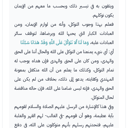
ويثقون به في تيسير ذلك وبحسب ما معهم من الإيمان
يكون توكلهم.
فعلم بهذا وجوب التوكل، وأنه من لوازم الإيمان، ومن
العبادات الكبار التي يحبها الله ويرضاها، لتوقف سائر
العبادات عليه،
وَمَا لَنَا أَلا نَتَوَكَّلَ عَلَى اللَّهِ وَقَدْ هَدَانَا سُبُلَنَا
أي: أي شيء يمنعنا من التوكل على الله والحال أننا على الحق
والهدى، ومن كان على الحق والهدى فإن هداه يوجب له
تمام التوكل، وكذلك ما يعلم من أن الله متكفل بمعونة
المهتدي وكفايته، يدعو إلى ذلك، بخلاف من لم يكن على
الحق والهدى، فإنه ليس ضامنا على الله، فإن حاله مناقضة
لحال المتوكل.
وفي هذا كالإشارة من الرسل عليهم الصلاة والسلام لقومهم
بآية عظيمة، وهو أن قومهم -في الغالب- لهم القهر والغلبة
عليهم، فتحدتهم رسلهم بأنهم متوكلون على الله، في دفع