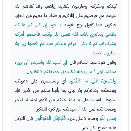
كيدكم ومكركم، وجازمون بكفايته إياهم، وقد كفاهم الله
شرهم مع حرصهم على إتلافهم وإطفاء ما معهم من الحق،
فيكون هذا كقول نوح لقومه:
يا قوم إن كان كبر عليكم
مقامي وتذكيري بآيات الله فعلى الله توكلت فأجمعوا أمركم
وشركاءكم، ثم لا يكن أمركم عليكم غمة ثم اقضوا إلي ولا
تنظرون
الآيات.
وقول هود عليه السلام قال:
إني أشهد الله واشهدوا أني بريء
مما تشركون * من دونه فكيدوني جميعا ثم لا تنظرون
وَلَنَصْبِرَنَّ عَلَى مَا آذَيْتُمُونَا
أي ولنستمرن على دعوتكم
ووعظكم وتذكيركم ولا نبالي بما يأتينا منكم من الأذى فإنا
سنوطن أنفسنا على ما ينالنا منكم من الأذى احتسابا للأجر
ونصحا لكم لعل الله أن يهديكم مع كثرة التذكير
وَعَلَى اللَّهِ
وحده لا على غيره
فَلْيَتَوَكَّلِ الْمُتَوَكِّلُونَ
فإن التوكل
عليه مفتاح لكل خير