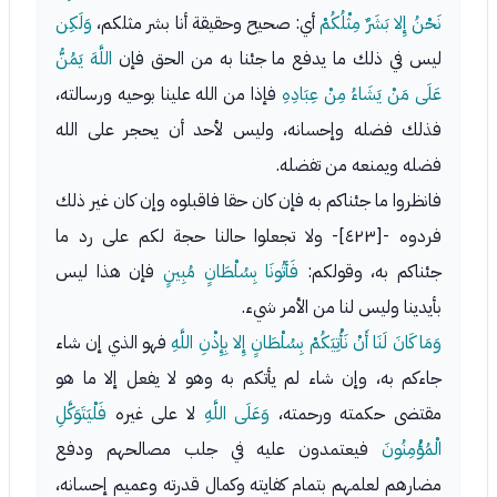
نَحْنُ إِلا بَشَرٌ مِثْلُكُمْ
أي: صحيح وحقيقة أنا بشر مثلكم،
وَلَكِن
ليس في ذلك ما يدفع ما جئنا به من الحق فإن
اللَّهَ يَمُنُّ
عَلَى مَنْ يَشَاءُ مِنْ عِبَادِهِ
فإذا من الله علينا بوحيه ورسالته،
فذلك فضله وإحسانه، وليس لأحد أن يحجر على الله
فضله ويمنعه من تفضله.
فانظروا ما جئناكم به فإن كان حقا فاقبلوه وإن كان غير ذلك
فردوه -[٤٢٣]- ولا تجعلوا حالنا حجة لكم على رد ما
جئناكم به، وقولكم:
فَأتُونَا بِسُلْطَانٍ مُبِينٍ
فإن هذا ليس
بأيدينا وليس لنا من الأمر شيء.
وَمَا كَانَ لَنَا أَنْ نَأْتِيَكُمْ بِسُلْطَانٍ إِلا بِإِذْنِ اللَّهِ
فهو الذي إن شاء
جاءكم به، وإن شاء لم يأتكم به وهو لا يفعل إلا ما هو
مقتضى حكمته ورحمته،
وَعَلَى اللَّهِ
لا على غيره
فَلْيَتَوَكَّلِ
الْمُؤْمِنُونَ
فيعتمدون عليه في جلب مصالحهم ودفع
مضارهم لعلمهم بتمام كفايته وكمال قدرته وعميم إحسانه،