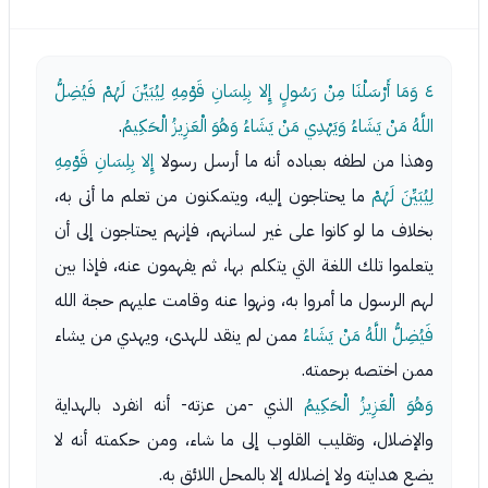
٤
وَمَا أَرْسَلْنَا مِنْ رَسُولٍ إِلا بِلِسَانِ قَوْمِهِ لِيُبَيِّنَ لَهُمْ فَيُضِلُّ
اللَّهُ مَنْ يَشَاءُ وَيَهْدِي مَنْ يَشَاءُ وَهُوَ الْعَزِيزُ الْحَكِيمُ
.
وهذا من لطفه بعباده أنه ما أرسل رسولا
إِلا بِلِسَانِ قَوْمِهِ
لِيُبَيِّنَ لَهُمْ
ما يحتاجون إليه، ويتمكنون من تعلم ما أتى به،
بخلاف ما لو كانوا على غير لسانهم، فإنهم يحتاجون إلى أن
يتعلموا تلك اللغة التي يتكلم بها، ثم يفهمون عنه، فإذا بين
لهم الرسول ما أمروا به، ونهوا عنه وقامت عليهم حجة الله
فَيُضِلُّ اللَّهُ مَنْ يَشَاءُ
ممن لم ينقد للهدى، ويهدي من يشاء
ممن اختصه برحمته.
وَهُوَ الْعَزِيزُ الْحَكِيمُ
الذي -من عزته- أنه انفرد بالهداية
والإضلال، وتقليب القلوب إلى ما شاء، ومن حكمته أنه لا
يضع هدايته ولا إضلاله إلا بالمحل اللائق به.