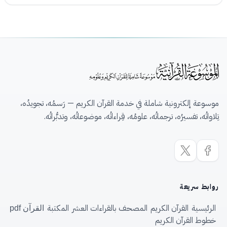
موسوعة إلكترونية شاملة في خدمة القرآن الكريم — رَسمُه، تجويدُه،
تِلاواتُه، تفسيرُه، ترجماتُه، علومُه، قِراءاتُه، موضوعاتُه، وتدبُّراتُه.
روابط سريعة
الرئيسية
القرآن الكريم
المصحف بالقراءات العشر
المكتبة
القرآن pdf
خطوط القرآن الكريم