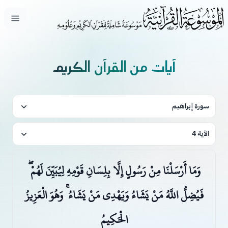
فتح ال
آيات من القرآن الكريم
سورة إبراهيم
الآية 4
وَمَا أَرْسَلْنَا مِنْ رَسُولٍ إِلَّا بِلِسَانِ قَوْمِهِ لِيُبَيِّنَ لَهُمْ ۖ
فَيُضِلُّ اللَّهُ مَنْ يَشَاءُ وَيَهْدِي مَنْ يَشَاءُ ۚ وَهُوَ الْعَزِيزُ
الْحَكِيمُ