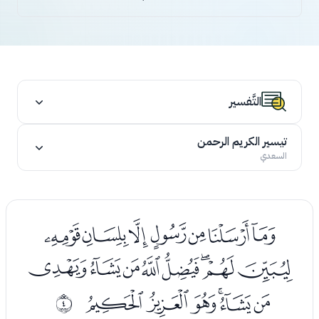
التَّفسير
تيسير الكريم الرحمن
السعدي
ﮖﮗﮘﮙﮚﮛﮜ
ﮝﮞﮟﮠﮡﮢﮣﮤ
ﮥﮦﮧﮨﮩﮪ
ﰃ