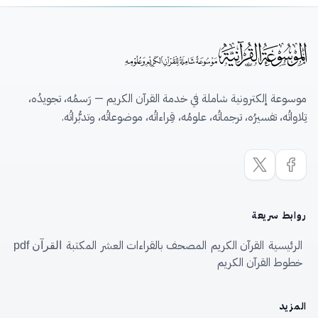
موسوعة إلكترونية شاملة في خدمة القرآن الكريم — رَسمُه، تجويدُه،
تِلاواتُه، تفسيرُه، ترجماتُه، علومُه، قِراءاتُه، موضوعاتُه، وتدبُّراتُه.
روابط سريعة
الرئيسية
القرآن الكريم
المصحف بالقراءات العشر
المكتبة
القرآن pdf
خطوط القرآن الكريم
المزيد