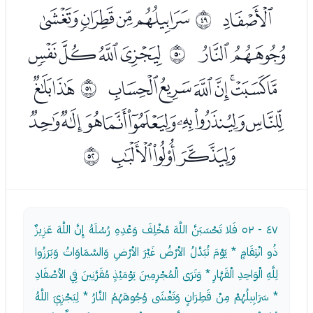
ﯓ
ﯕﯖﯗﯘ
ﰰ
ﯙﯚ
ﯜﯝﯞﯟ
ﰱ
ﯠﯡﯢﯣﯤﯥﯦ
ﯨﯩ
ﰲ
ﯪﯫﯬﯭﯮﯯﯰﯱ
ﯲﯳﯴ
ﰳ
٤٧ - ٥٢
فَلا تَحْسَبَنَّ اللَّهَ مُخْلِفَ وَعْدِهِ رُسُلَهُ إِنَّ اللَّهَ عَزِيزٌ
ذُو انْتِقَامٍ * يَوْمَ تُبَدَّلُ الأرْضُ غَيْرَ الأرْضِ وَالسَّمَاوَاتُ وَبَرَزُوا
لِلَّهِ الْوَاحِدِ الْقَهَّارِ * وَتَرَى الْمُجْرِمِينَ يَوْمَئِذٍ مُقَرَّنِينَ فِي الأصْفَادِ
* سَرَابِيلُهُمْ مِنْ قَطِرَانٍ وَتَغْشَى وُجُوهَهُمُ النَّارُ * لِيَجْزِيَ اللَّهُ