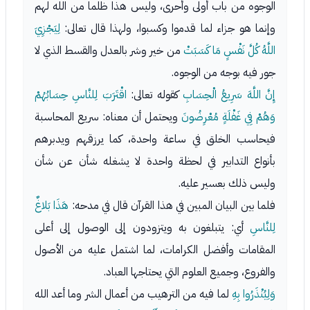
الوجوه من باب أولى وأحرى، وليس هذا ظلما من الله لهم
وإنما هو جزاء لما قدموا وكسبوا، ولهذا قال تعالى:
لِيَجْزِيَ
اللَّهُ كُلَّ نَفْسٍ مَا كَسَبَتْ
من خير وشر بالعدل والقسط الذي لا
جور فيه بوجه من الوجوه.
إِنَّ اللَّهَ سَرِيعُ الْحِسَابِ
كقوله تعالى:
اقْتَرَبَ لِلنَّاسِ حِسَابُهُمْ
وَهُمْ فِي غَفْلَةٍ مُعْرِضُونَ
ويحتمل أن معناه: سريع المحاسبة
فيحاسب الخلق في ساعة واحدة، كما يرزقهم ويدبرهم
بأنواع التدابير في لحظة واحدة لا يشغله شأن عن شأن
وليس ذلك بعسير عليه.
فلما بين البيان المبين في هذا القرآن قال في مدحه:
هَذَا بَلاغٌ
لِلنَّاسِ
أي: يتبلغون به ويتزودون إلى الوصول إلى أعلى
المقامات وأفضل الكرامات، لما اشتمل عليه من الأصول
والفروع، وجميع العلوم التي يحتاجها العباد.
وَلِيُنْذَرُوا بِهِ
لما فيه من الترهيب من أعمال الشر وما أعد الله