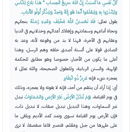
كُلَّ نَفْسٍ مَا كَسَبَتْ إِنَّ اللَّهَ سَرِيعُ الْحِسَابِ * هَذَا بَلاغٌ لِلنَّاسِ
وَلِيُنْذَرُوا بِهِ وَلِيَعْلَمُوا أَنَّمَا هُوَ إِلَهٌ وَاحِدٌ وَلِيَذَّكَّرَ أُولُو الألْبَابِ
.
يقول تعالى:
فَلا تَحْسَبَنَّ اللَّهَ مُخْلِفَ وَعْدِهِ رُسُلَهُ
بنجاتهم
ونجاة أتباعهم وسعادتهم وإهلاك أعدائهم وخذلانهم في الدنيا
وعقابهم في الآخرة، فهذا لا بد من وقوعه لأنه، وعد به
الصادق قولا على ألسنة أصدق خلقه وهم الرسل، وهذا
أعلى ما يكون من الأخبار، خصوصا وهو مطابق للحكمة
الإلهية، والسنن الربانية، وللعقول الصحيحة، والله تعالى لا
يعجزه شيء فإنه
عَزِيزٌ ذُو انْتِقَامٍ
أي: إذا أراد أن ينتقم من أحد، فإنه لا يفوته ولا يعجزه، وذلك
في يوم القيامة،
يَوْمَ تُبَدَّلُ الأرْضُ غَيْرَ الأرْضِ وَالسَّمَاوَاتُ
تبدل
غير السماوات، وهذا التبديل تبديل صفات، لا تبديل ذات،
فإن الأرض يوم القيامة تسوى وتمد كمد الأديم ويلقى ما
على ظهرها من جبل ومَعْلم، فتصير قاعا صفصفا، لا ترى