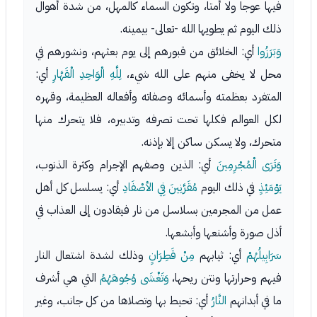
فيها عوجا ولا أمتا، وتكون السماء كالمهل، من شدة أهوال
ذلك اليوم ثم يطويها الله -تعالى- بيمينه.
وَبَرَزُوا
أي: الخلائق من قبورهم إلى يوم بعثهم، ونشورهم في
محل لا يخفى منهم على الله شيء،
لِلَّهِ الْوَاحِدِ الْقَهَّارِ
أي:
المتفرد بعظمته وأسمائه وصفاته وأفعاله العظيمة، وقهره
لكل العوالم فكلها تحت تصرفه وتدبيره، فلا يتحرك منها
متحرك، ولا يسكن ساكن إلا بإذنه.
وَتَرَى الْمُجْرِمِينَ
أي: الذين وصفهم الإجرام وكثرة الذنوب،
يَوْمَئِذٍ
في ذلك اليوم
مُقَرَّنِينَ فِي الأصْفَادِ
أي: يسلسل كل أهل
عمل من المجرمين بسلاسل من نار فيقادون إلى العذاب في
أذل صورة وأشنعها وأبشعها.
سَرَابِيلُهُمْ
أي: ثيابهم
مِنْ قَطِرَانٍ
وذلك لشدة اشتعال النار
فيهم وحرارتها ونتن ريحها،
وَتَغْشَى وُجُوهَهُمُ
التي هي أشرف
ما في أبدانهم
النَّارُ
أي: تحيط بها وتصلاها من كل جانب، وغير