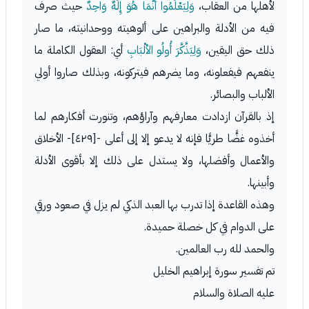
لأهلها من العقاب،
وَلِيَعْلَمُوا أَنَّمَا هُوَ إِلَهٌ وَاحِدٌ
حيث صرف
فيه من الأدلة والبراهين على ألوهيته ووحدانيته، ما صار
ذلك حق اليقين،
وَلِيَذَّكَّرَ أُولُو الألْبَابِ
أي: العقول الكاملة ما
ينفعهم فيفعلونه، وما يضرهم فيتركونه، وبذلك صاروا أولي
الألباب والبصائر.
إذ بالقرآن ازدادت معارفهم وآراؤهم، وتنورت أفكارهم لما
أخذوه غضًّا طريًّا فإنه لا يدعو إلا إلى أعلى -[٤٢٩]- الأخلاق
والأعمال وأفضلها، ولا يستدل على ذلك إلا بأقوى الأدلة
وأبينها.
وهذه القاعدة إذا تدرب بها العبد الذكي لم يزل في صعود ورقي
على الدوام في كل خصلة حميدة.
والحمد لله رب العالمين.
تم تفسير سورة إبراهيم الخليل
عليه الصلاة والسلام