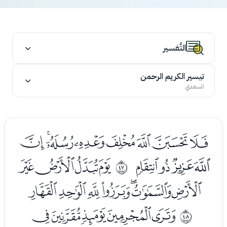
التَّفسير
تيسير الكريم الرحمن
السعدي
ﮔﮕﮖﮗﮘﮙﮚﮛ
ﮜﮝﮞﮟ
ﮡﮢﮣﮤ
ﰮ
ﮥﮦﮧﮨﮩﮪﮫ
ﮭﮮﮯﮰﮱ
ﰯ