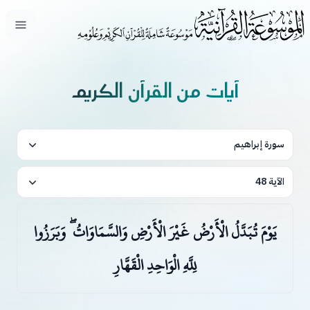
فتح ال
آيات من القرآن الكريم
سورة إبراهيم
الآية 48
يَوْمَ تُبَدَّلُ الْأَرْضُ غَيْرَ الْأَرْضِ وَالسَّمَاوَاتُ ۖ وَبَرَزُوا
لِلَّهِ الْوَاحِدِ الْقَهَّارِ