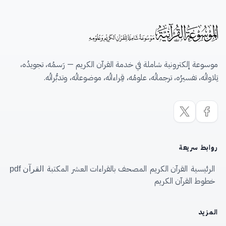
موسوعة إلكترونية شاملة في خدمة القرآن الكريم — رَسمُه، تجويدُه،
تِلاواتُه، تفسيرُه، ترجماتُه، علومُه، قِراءاتُه، موضوعاتُه، وتدبُّراتُه.
روابط سريعة
الرئيسية
القرآن الكريم
المصحف بالقراءات العشر
المكتبة
القرآن pdf
خطوط القرآن الكريم
المزيد