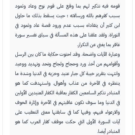
قومه فيه تذكير لهم بما وقع على قوم نوح وعاد وثمود
بسبب كفرهم بالله ورسالاته ؛ حيث يسقط بذلك ما حاول
ابن كثير أن يتفاداه بسبب عدم ورود قصة عاد وثمود في
التوراة. ولقد علقنا على هذه المسألة في سياق تفسير سورة
غافر بما يغني عن التكرار.
وعبارة الآيات واضحة. وقد احتوت حكاية ما كان بين الرسل
وأقوامهم من أخذ ورد وحجاج ولجاج وتحد وتهديد ووعيد
وانتهت بتقرير خيبة كل جبار عنيد وخزيه في الدنيا وشدة ما
ينتظره في الآخرة من عذاب وأهوال. واستهدفت كما هو
المتبادر تذكير السامعين الكفار بعاقبة الكفار العنيدين الأولين
في الدنيا وما سوف تكون عاقبتهم في الآخرة وإثارة الخوف
والارعواء فيهم، وفيها كما في سابقتها معنى التعقيب على
آيات السورة الأولى التي حكت موقف كفار العرب كما هو
المتبادر أيضا.