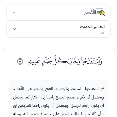
التَّفسير
التفسير الحديث
دروزة
ﮣﮤﮥﮦﮧ
ﰎ
٣ استفتحوا : استنصروا وطلبوا الفتح والنصر على الأعداء.
ويحتمل أن يكون ضمير الجمع راجعا إلى الكفار كما يحتمل
أن يكون راجعا للرسل، ويحتمل أن يكون راجعا للفريقين أي
: أن كلا منهما طلب النصر على خصمه فنصر الله رسله