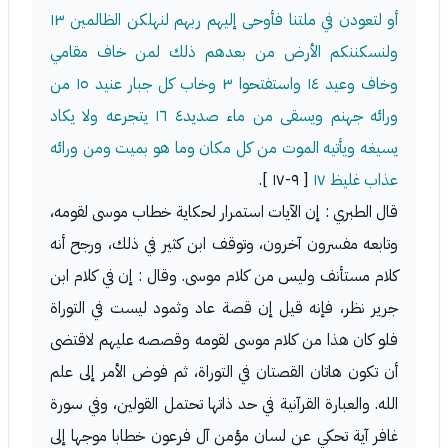
أو لتعودن في ملتنا فأوحى إليهم ربهم لنهلكن الظالمين ١٣
ولنسكننكم الأرض من بعدهم ذلك لمن خاف مقامي
وخاف وعيد ١٤ واستفتحوا ٣ وخاب كل جبار عنيد ١٥ من
ورائه جهنم ويسقى من ماء صديد٤ ١٦ يتجرعه ولا يكاد
يسيغه ويأتيه الموت من كل مكان وما هو بميت ومن ورائه
عذاب غليظ ١٧
[ ٩-١٧ ].
قال الطبري : إن الآيات استمرار لحكاية خطاب موسى لقومه،
وتابعه مفسرون آخرون، وتوقف ابن كثير في ذلك، ورجح أنه
كلام مستأنف وليس من كلام موسى. وقال : إن في كلام ابن
جرير نظر، فإنه قيل إن قصة عاد وثمود ليست في التوراة
فلو كان هذا من كلام موسى لقومه وقصصه عليهم لاقتضى
أن تكون هاتان القصتان في التوراة، ثم فوض الأمر إلى علم
الله. والعبارة القرآنية في حد ذاتها تحتمل القولين، وفي سورة
غافر آية تحكي عن لسان مؤمن آل فرعون خطابا موجها إلى