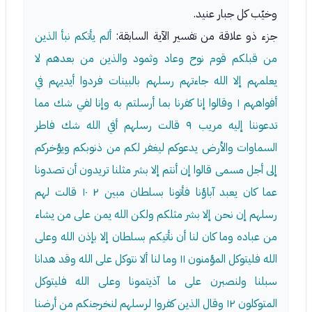
وخيّب كل جبار عنيد.
جزء ذو علاقة من تفسير الآية السابقة:
ألم يأتكم نبأ الذين
من قبلكم قوم نوح وعاد وثمود والذين من بعدهم لا
يعلمهم إلا الله جاءتهم رسلهم بالبينات فردوا أيديهم في
أفواههم ١ وقالوا إنا كفرنا بما أرسلتم به وإنا لفي شك مما
تدعوننا إليه مريب ٩ قالت رسلهم أفي الله شك فاطر
السماوات والأرض يدعوكم ليغفر لكم من ذنوبكم ويؤخركم
إلى أجل مسمى قالوا إن أنتم إلا بشر مثلنا تريدون أن تصدونا
عما كان يعبد آباؤنا فأتونا بسلطان مبين ٢ ١٠ قالت لهم
رسلهم إن نحن إلا بشر مثلكم ولكن الله يمن على من يشاء
من عباده وما كان لنا أن نأتيكم بسلطان إلا بإذن الله وعلى
الله فليتوكل المؤمنون ١١ وما لنا ألا نتوكل على الله وقد هدانا
سبلنا ولنصبرن على ما آذيتمونا وعلى الله فليتوكل
المتوكلون ١٢ وقال الذين كفروا لرسلهم لنخرجنكم من أرضنا