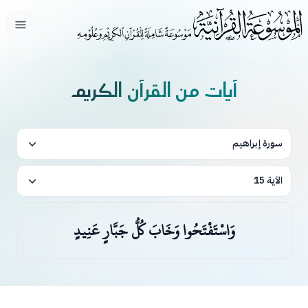
فتح ال
آيات من القرآن الكريم
سورة إبراهيم
الآية 15
وَاسْتَفْتَحُوا وَخَابَ كُلُّ جَبَّارٍ عَنِيدٍ