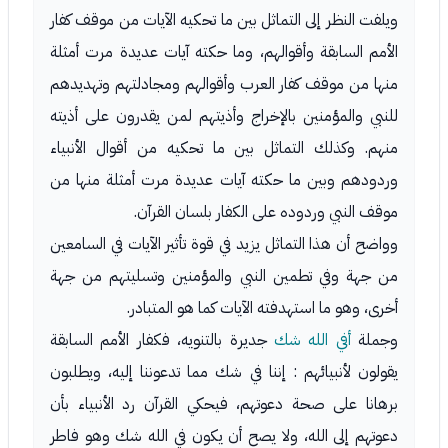
ويلفت النظر إلى التماثل بين ما تحكيه الآيات من موقف كفار
الأمم السابقة وأقوالهم، وما حكته آيات عديدة مرت أمثلة
منها من موقف كفار العرب وأقوالهم ومجادلتهم وتهديدهم
للنبي والمؤمنين بالإخراج وأذيتهم لمن يقدرون على أذيته
منهم. وكذلك التماثل بين ما تحكيه من أقوال الأنبياء
وردودهم وبين ما حكته آيات عديدة مرت أمثلة منها من
موقف النبي وردوده على الكفار بلسان القرآن.
وواضح أن هذا التماثل يزيد في قوة تأثير الآيات في السامعين
من جهة وفي تطمين النبي والمؤمنين وتسليتهم من جهة
أخرى، وهو ما استهدفته الآيات كما هو المتبادر.
وجملة
أفي الله شك
جديرة بالتنويه، فكفار الأمم السابقة
يقولون لأنبيائهم : إننا في شك مما تدعوننا إليه، ويطلبون
برهانا على صحة دعوتهم، فيحكي القرآن رد الأنبياء بأن
دعوتهم إلى الله، ولا يصح أن يكون في الله شك وهو فاطر