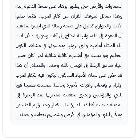
السماوات والأرض حتى يطلبوا برهانا على صحة الدعوة إليه.
وهذا مماثل لموقف القرآن من كفار العرب، فكما طلبوا
الآيات والخوارق كدليل على صحة رسالة النبي أجيبوا بما يفيد
أن الدعوة إلى الله، وأنها لا تحتاج إلى آيات وخوارق ؛ لأن آيات
الله الماثلة أمامهم والتي يرونها ويحسونها في مشاهد الكون
العظيم ونواميسه وفي أنفسهم كافية شافية لمن كان حسن
النية صادق الرغبة في الإيمان بالله وحده. والمتبادر أن هذا
قد حكي على لسان الأنبياء السابقين ليكون فيه لكفار العرب
الإلزام والإفحام. والآيات الأخيرة بخاصة تضمنت تطمينا قويا
للنبي والمؤمنين وبشرى تحققت معجزتها بعد الهجرة إلى
المدينة ؛ حيث أهلك الله رؤساء الكفار وجبابرتهم العنيدين
ومكّن للنبي والمؤمنين في الأرض وشملهم بعطفه ورحمته.