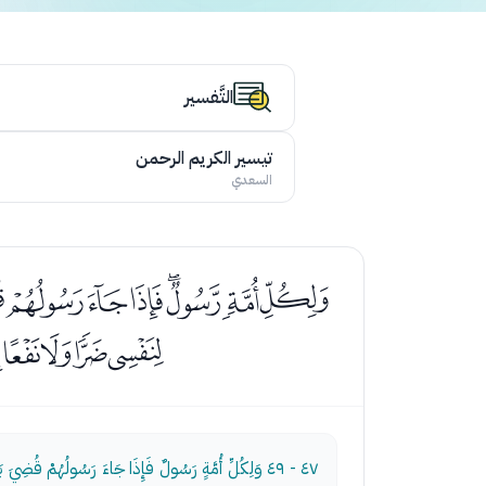
التَّفسير
تيسير الكريم الرحمن
السعدي
ﮏﮐﮑﮒﮓﮔﮕ
ﮨﮩﮪﮫﮬ
٤٧ - ٤٩
وَلِكُلِّ أُمَّةٍ رَسُولٌ فَإِذَا جَاءَ رَسُولُهُمْ قُضِيَ بَ