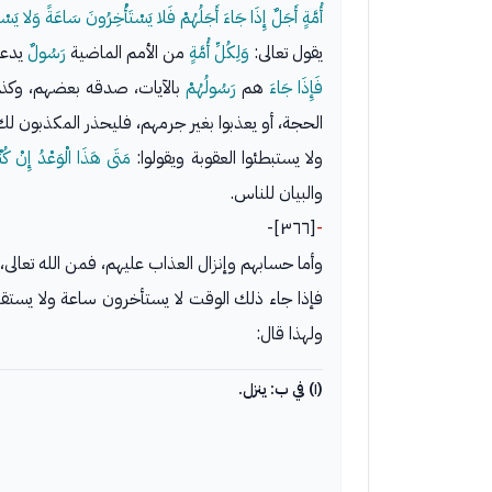
أُمَّةٍ أَجَلٌ إِذَا جَاءَ أَجَلُهُمْ فَلا يَسْتَأْخِرُونَ سَاعَةً وَلا يَسْ
يقول تعالى:
وَلِكُلِّ أُمَّةٍ
من الأمم الماضية
رَسُولٌ
يدعوه
فَإِذَا جَاءَ
هم
رَسُولُهُمْ
بالآيات، صدقه بعضهم، وكذبه
الحجة، أو يعذبوا بغير جرمهم، فليحذر المكذبون ل
ولا يستبطئوا العقوبة ويقولوا:
مَتَى هَذَا الْوَعْدُ إِنْ كُ
والبيان للناس.
[٣٦٦]-
-
وأما حسابهم وإنزال العذاب عليهم، فمن الله تعالى، ينزله (١) عليهم إذا جاء الأجل الذي أجله فيه، والوقت الذي قدره فيه، الموافق
فإذا جاء ذلك الوقت لا يستأخرون ساعة ولا يستقد
ولهذا قال:
(١) في ب: ينزل.