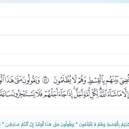
ﮖﮗﮘﮙﮚﮛ
ﮝﮞﮟﮠ
ﰮ
ﮭﮮﮯﮰﮱﯓﯔﯕﯖﯗﯘﯙﯚ
يْنَهُمْ بِالْقِسْطِ وَهُمْ لا يُظْلَمُونَ * وَيَقُولُونَ مَتَى هَذَا الْوَعْدُ إِنْ كُنْتُمْ صَادِقِينَ * قُلْ