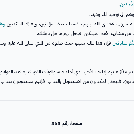
تَقْدِمُونَ
.
م إلى توحيد الله ودينه.
 آخرون، فيقضي الله بينهم بالقسط بنجاة المؤمنين، وإهلاك المكذبين
وَهُم
ك من مشابهة الأمم المهلكين، فيحل بهم ما حل بأولئك.
نْتُمْ صَادِقِينَ
فإن هذا ظلم منهم، حيث طلبوه من النبي صلى الله عليه وسلم، 
 لحكمته الإلهية.
مون، فليحذر المكذبون من الاستعجال بالعذاب، فإنهم مستعجلون بعذاب الله
صفحة رقم 365