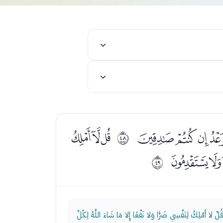
ﮡﮢﮣ
ﮥﮦﮧ
ﰯ
ﯛﯜﯝ
ﰰ
 لا أَمْلِكُ لِنَفْسِي ضَرًّا وَلا نَفْعًا إِلا مَا شَاءَ اللَّهُ لِكُلِّ