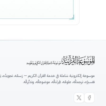
موسوعة إلكترونية شاملة في خدمة القرآن الكريم — رَسمُه، تجويدُه، تِلاو
تفسيرُه، ترجماتُه، علومُه، قِراءاتُه، موضوعاتُه، وتدبُّراتُه.