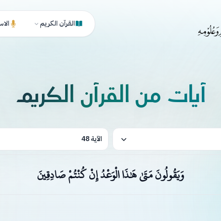
القرآن الكريم
الاس
آيات من القرآن الكريم
الآية 48
وَيَقُولُونَ مَتَىٰ هَٰذَا الْوَعْدُ إِنْ كُنْتُمْ صَادِقِينَ