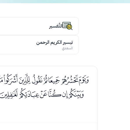
التَّفسير
تيسير الكريم الرحمن
السعدي
ﮆﮇﮈﮉﮊﮋﮌﮍ
ﮟﮠﮡﮢﮣﮤ