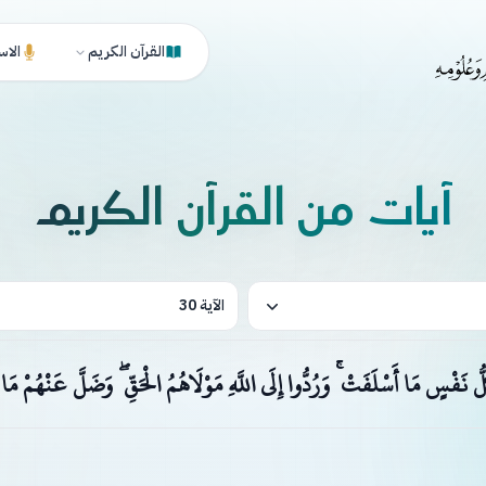
القرآن الكريم
الاس
آيات من القرآن الكريم
الآية 30
ُّ نَفْسٍ مَا أَسْلَفَتْ ۚ وَرُدُّوا إِلَى اللَّهِ مَوْلَاهُمُ الْحَقِّ ۖ وَضَلَّ عَنْهُمْ مَا