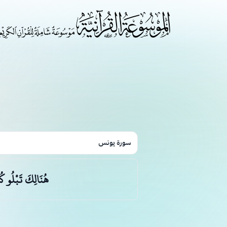
سورة يونس
هُنَالِكَ تَبْلُو كُل