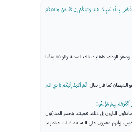
َكَفَى بِاللَّهِ شَهِيدًا بَيْنَنَا وَبَيْنَكُمْ إِنْ كُنَّا عَنْ عِبَادَتِكُمْ
وصفو الوداد، فانقلبت تلك المحبة والولاية بغضًا
و الشيطان كما قال تعالى:
أَلَمْ أَعْهَدْ إِلَيْكُمْ يَا بَنِي آدَمَ
 أَكْثَرُهُمْ بِهِمْ مُؤْمِنُونَ
.
لصادقون البارون في ذلك، فحينئذ يتحسر المشركون
ذبين، وأنهم مفترون على الله، قد ضلت عبادتهم،