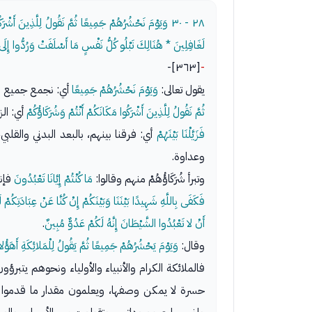
٢٨ - ٣٠
وَيَوْمَ نَحْشُرُهُمْ جَمِيعًا ثُمَّ نَقُولُ لِلَّذِينَ أَشْرَكُوا
لَغَافِلِينَ * هُنَالِكَ تَبْلُو كُلُّ نَفْسٍ مَا أَسْلَفَتْ وَرُدُّوا إِلَى 
[٣٦٣]-
-
يقول تعالى:
وَيَوْمَ نَحْشُرُهُمْ جَمِيعًا
أي: نجمع جميع الخ
ثُمَّ نَقُولُ لِلَّذِينَ أَشْرَكُوا مَكَانَكُمْ أَنْتُمْ وَشُرَكَاؤُكُمْ
أي: الز
فَزَيَّلْنَا بَيْنَهُمْ
أي: فرقنا بينهم، بالبعد البدني والقل
وعداوة.
وتبرأ شُرَكَاؤُهُمْ منهم وقالوا:
مَا كُنْتُمْ إِيَّانَا تَعْبُدُونَ
فإنن
فَكَفَى بِاللَّهِ شَهِيدًا بَيْنَنَا وَبَيْنَكُمْ إِنْ كُنَّا عَنْ عِبَادَتِكُمْ ل
أَنْ لا تَعْبُدُوا الشَّيْطَانَ إِنَّهُ لَكُمْ عَدُوٌّ مُبِينٌ
.
وقال:
وَيَوْمَ يَحْشُرُهُمْ جَمِيعًا ثُمَّ يَقُولُ لِلْمَلائِكَةِ أَهَؤُلاء
فالملائكة الكرام والأنبياء والأولياء ونحوهم يت
حسرة لا يمكن وصفها، ويعلمون مقدار ما قدموا من