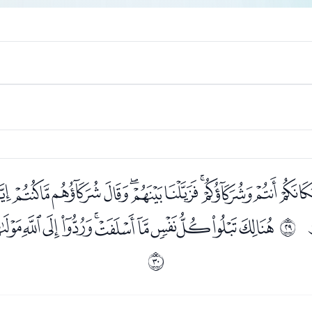
ﮎﮏﮐﮑﮒﮓﮔﮕﮖﮗ
ﮦﮧﮨﮩﮪﮫﮬﮭﮮﮯﮰ
ﰜ
ﰝ