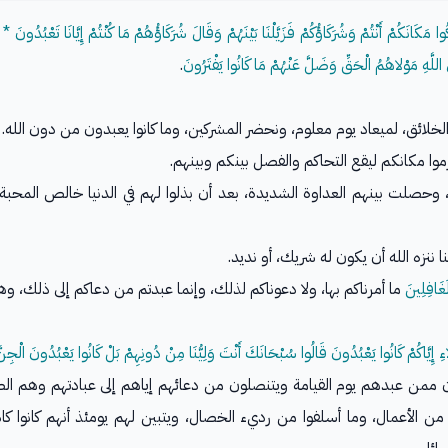
 مَكَانَكُمْ أَنْتُمْ وَشُرَكَاؤُكُمْ فَزَيَّلْنَا بَيْنَهُمْ وَقَالَ شُرَكَاؤُهُمْ مَا كُنْتُمْ إِيَّانَا تَعْبُدُونَ * ف
اللَّهِ مَوْلاهُمُ الْحَقِّ وَضَلَّ عَنْهُمْ مَا كَانُوا يَفْتَرُونَ
.
لائق، لميعاد يوم معلوم، ونحضر المشركين، وما كانوا يعبدون من دون الله.
موا مكانكم ليقع التحاكم والفصل بينكم وبينهم.
بي، وحصلت بينهم العداوة الشديدة، بعد أن بذلوا لهم في الدنيا خالص المحبة 
ا ننزه الله أن يكون له شريك، أو نديد.
َغَافِلِينَ
ما أمرناكم بها، ولا دعوناكم لذلك، وإنما عبدتم من دعاكم إلى ذلك، وه
ِ إِيَّاكُمْ كَانُوا يَعْبُدُونَ قَالُوا سُبْحَانَكَ أَنْتَ وَلِيُّنَا مِنْ دُونِهِمْ بَلْ كَانُوا يَعْبُدُونَ الْجِنَّ
برؤون ممن عبدهم يوم القيامة ويتنصلون من دعائهم إياهم إلى عبادتهم وهم ا
 الأعمال، وما أسلفوا من رديء الخصال، ويتبين لهم يومئذ أنهم كانوا كا