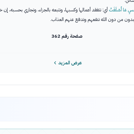
ائل.
نَفْسٍ مَا أَسْلَفَتْ
أي: تتفقد أعمالها وكسبها، وتتبعه بالجزاء، وتجازي بحسبه، إن خي
دون من دون الله تنفعهم وتدفع عنهم العذاب.
صفحة رقم 362
عرض المزيد