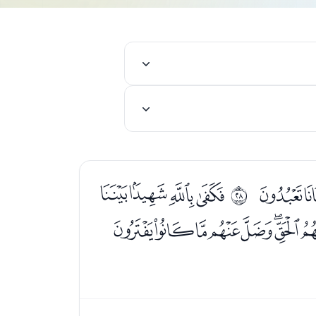
ﮘﮙ
ﮛﮜﮝﮞ
ﰛ
ﮱﯓﯔﯕﯖﯗﯘ