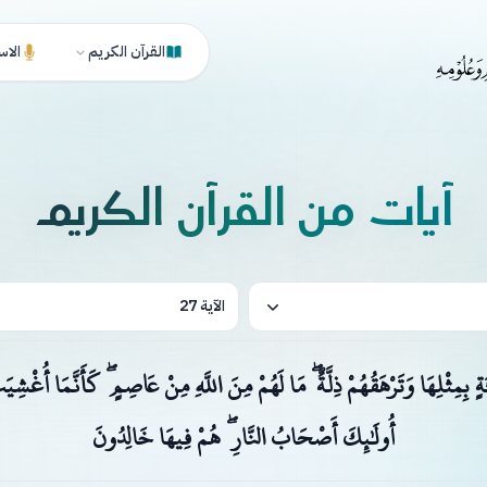
القرآن الكريم
الاس
آيات من القرآن الكريم
الآية 27
ٍ بِمِثْلِهَا وَتَرْهَقُهُمْ ذِلَّةٌ ۖ مَا لَهُمْ مِنَ اللَّهِ مِنْ عَاصِمٍ ۖ كَأَنَّمَا أُغْشِي
أُولَٰئِكَ أَصْحَابُ النَّارِ ۖ هُمْ فِيهَا خَالِدُونَ