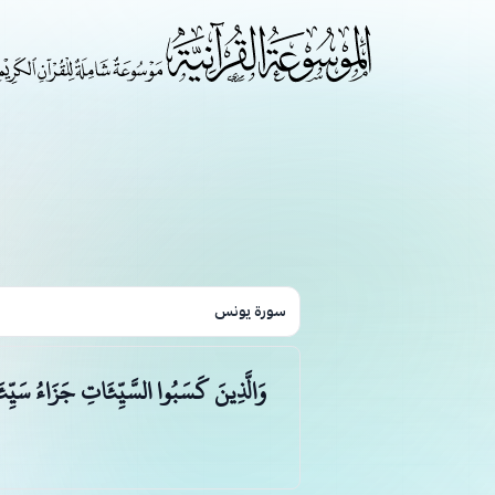
سورة يونس
وَالَّذِينَ كَسَبُوا السَّيِّئَاتِ جَزَاءُ سَيِّئَة