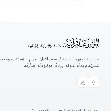
موسوعة إلكترونية شاملة في خدمة القرآن الكريم — رَسمُه، تجويدُه، تِلاو
تفسيرُه، ترجماتُه، علومُه، قِراءاتُه، موضوعاتُه، وتدبُّراتُه.
الموسوعة القرآنية
—
Quranpedia.net
© 2026