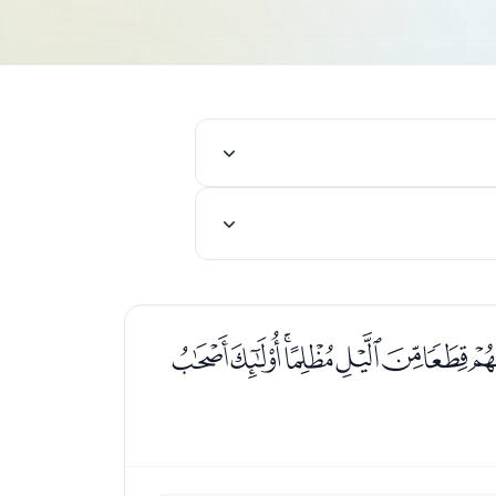
ﭹﭺﭻﭼﭽﭾﭿ