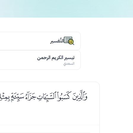
التَّفسير
تيسير الكريم الرحمن
السعدي
ﭦﭧﭨﭩﭪﭫﭬﭭ