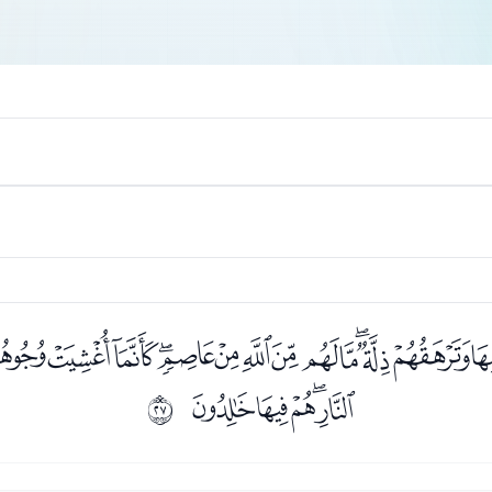
ﭮﭯﭰﭱﭲﭳﭴﭵﭶﭷﭸ
ﮀﮁﮂﮃﮄ
ﰚ