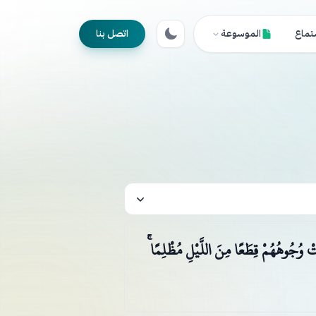
تماع
الموسوعة
اتصل بنا
َتْ وُجُوهُهُمْ قِطَعًا مِنَ اللَّيْلِ مُظْلِمًا ۚ