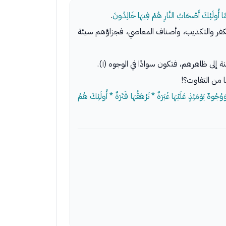
لِمًا أُولَئِكَ أَصْحَابُ النَّارِ هُمْ فِيهَا خَالِدُونَ
.
 الكفر والتكذيب، وأصناف المعاصي، فجزاؤهم سيئة
لى ظاهرهم، فتكون سوادًا في الوجوه (١).
ا من التفاوت؟!
وهٌ يَوْمَئِذٍ عَلَيْهَا غَبَرَةٌ * تَرْهَقُهَا قَتَرَةٌ * أُولَئِكَ هُمُ