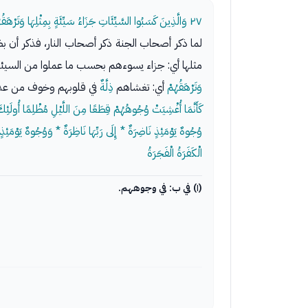
٢٧
وَالَّذِينَ كَسَبُوا السَّيِّئَاتِ جَزَاءُ سَيِّئَةٍ بِمِثْلِهَا وَتَر
لما ذكر أصحاب الجنة ذكر أصحاب النار، فذكر أن ب
مثلها أي: جزاء يسوءهم بحسب ما عملوا من السيئا
وَتَرْهَقُهُمْ
أي: تغشاهم
ذِلَّةٌ
في قلوبهم وخوف من عذاب 
كَأَنَّمَا أُغْشِيَتْ وُجُوهُهُمْ قِطَعًا مِنَ اللَّيْلِ مُظْلِمًا أُولَئ
وُجُوهٌ يَوْمَئِذٍ نَاضِرَةٌ * إِلَى رَبِّهَا نَاظِرَةٌ * وَوُجُوهٌ يَوْمَئِذٍ 
الْكَفَرَةُ الْفَجَرَةُ
(١) في ب: في وجوههم.