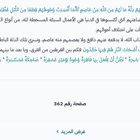
ْهَقُهُمْ ذِلَّةٌ مَا لَهُمْ مِنَ اللَّهِ مِنْ عَاصِمٍ كَأَنَّمَا أُغْشِيَتْ وُجُوهُهُمْ قِطَعًا مِنَ اللَّيْلِ مُظْ
ضاعتهم التي اكتسبوها في الدنيا هي الأعمال السيئة المسخطة لله، من أنواع
ت على اختلاف أحوالهم.
الله، لا يدفعه عنهم دافع ولا يعصمهم منه عاصم، وتسري تلك الذلة الباطنة إ
ِكَ أَصْحَابُ النَّارِ هُمْ فِيهَا خَالِدُونَ
فكم بين الفريقين من الفرق، ويا بعد ما بينهم
بَاسِرَةٌ * تَظُنُّ أَنْ يُفْعَلَ بِهَا فَاقِرَةٌ
وُجُوهٌ يَوْمَئِذٍ مُسْفِرَةٌ * ضَاحِكَةٌ مُسْتَبْشِرَةٌ * وَوُجُ
صفحة رقم 362
عرض المزيد