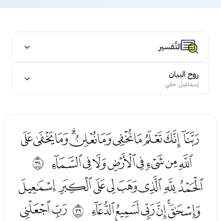
التَّفسير
روح البيان
إسماعيل حقي
ﮞﮟﮠﮡﮢﮣﮤﮥﮦﮧﮨ
ﮩﮪﮫﮬﮭﮮﮯﮰ
ﰥ
ﯓﯔﯕﯖﯗﯘﯙﯚ
ﯛﯜﯝﯞﯟﯠ
ﯢﯣ
ﰦ