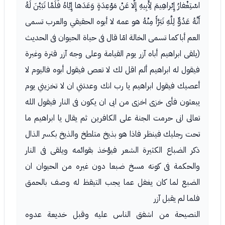
اسْتِغْفارُ إِبْراهِيمَ لِأَبِيهِ إِلَّا عَنْ مَوْعِدَةٍ وَعَدَها إِيَّاهُ فَلَمَّا تَبَيَّنَ لَهُ
أَنَّهُ عَدُوٌّ لِلَّهِ تَبَرَّأَ مِنْهُ هو عمه لا أبوه الحقيقي والعرب تسمى
العم أبا كما تسمى الخالة امّا قال فى حياة الحيوان فى الحديث
(يلقى ابراهيم أباه آزر يوم القيامة وعلى وجه آزر قترة وغبرة
فيقول له ابراهيم ألم اقل لك لا تعص فيقول أبوه فاليوم لا
أعصيك فيقول ابراهيم يا رب انك وعدتني ان لا تخزيني يوم
يبعثون فأى خزى اخزى من ابى ان يكون فى النار فيقول الله
تعالى انى حرمت الجنة على الكافرين ثم يقال يا ابراهيم ما
تحت رجليك فينظر فاذا هو بذيخ متلطخ والذيخ بكسر الذال
ذكر الضباع الكثيرة الشعر فيؤخذ بقوائمه ويلقى فى النار
والحكمة فى كونه مسخ ضبعا دون غيره من الحيوان ان
الضبع لما كان يغفل عما يجب التيقظ له وصف بالحمق
فلما لم يقبل آزر
النصيحة من اشفق الناس عليه وقبل خديعة عدوه