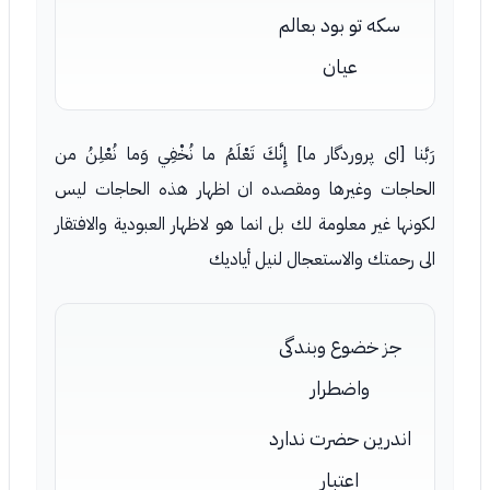
سكه تو بود بعالم
عيان
رَبَّنا [اى پروردگار ما] إِنَّكَ تَعْلَمُ ما نُخْفِي وَما نُعْلِنُ من
الحاجات وغيرها ومقصده ان اظهار هذه الحاجات ليس
لكونها غير معلومة لك بل انما هو لاظهار العبودية والافتقار
الى رحمتك والاستعجال لنيل أياديك
جز خضوع وبندگى
واضطرار
اندرين حضرت ندارد
اعتبار