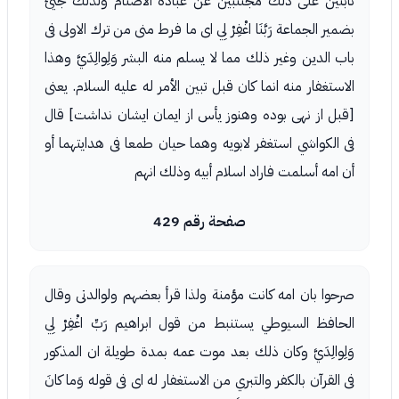
ثابتين على ذلك مجتنبين عن عبادة الأصنام ولذلك جيئ
بضمير الجماعة رَبَّنَا اغْفِرْ لِي اى ما فرط منى من ترك الاولى فى
باب الدين وغير ذلك مما لا يسلم منه البشر وَلِوالِدَيَّ وهذا
الاستغفار منه انما كان قبل تبين الأمر له عليه السلام. يعنى
[قبل از نهى بوده وهنوز يأس از ايمان ايشان نداشت] قال
فى الكواشي استغفر لابويه وهما حيان طمعا فى هدايتهما أو
أن امه أسلمت فاراد اسلام أبيه وذلك انهم
صفحة رقم 429
صرحوا بان امه كانت مؤمنة ولذا قرأ بعضهم ولوالدتى وقال
الحافظ السيوطي يستنبط من قول ابراهيم رَبِّ اغْفِرْ لِي
وَلِوالِدَيَّ وكان ذلك بعد موت عمه بمدة طويلة ان المذكور
فى القرآن بالكفر والتبري من الاستغفار له اى فى قوله وَما كانَ