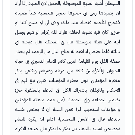
الشيطان أشبه الضبع الموصوفة بالحمق لان الصياد إذا أراد
ان يصيدها رمى فى حجرها بحجر فتحسبه شيأ تصيده
فتخرج لتأخذه فتصاد عند ذلك ولان آزر لو مسخ كلبا او
خنزيرا كان فيه تشويه لخلقه فاراد الله إكرام ابراهيم بجعل
أبيه على هيئة متوسطة قال فى المحكم يقال ذيخته اى
ذللته فلما خفض ابراهيم له جناح الذل من الرحمة لم يحشر
بصفة الذل يوم القيامة انتهى كلام الامام الدميري فى حياة
الحيوان وَلِلْمُؤْمِنِينَ كافة من ذريته وغيرهم واكتفى بذكر
مغفرة المؤمنين دون مغفرة المؤمنات لانهن تبع لهم فى
الاحكام وللايذان باشتراك الكل فى الدعاء بالمغفرة جيئ
بضمير الجماعة وفى الحديث (من عمم بدعائه المؤمنين
والمؤمنات استجيب له) فمن السنة ان لا يختص نفسه
بالدعاء قال فى الاسرار المحمدية اعلم انه يكره للامام
تخصيص نفسه بالدعاء بان يذكر ما يذكر على صيغة الافراد