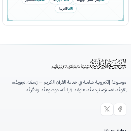
اللغة
العربية
موسوعة إلكترونية شاملة في خدمة القرآن الكريم — رَسمُه، تجويدُه،
تِلاواتُه، تفسيرُه، ترجماتُه، علومُه، قِراءاتُه، موضوعاتُه، وتدبُّراتُه.
روابط سريعة