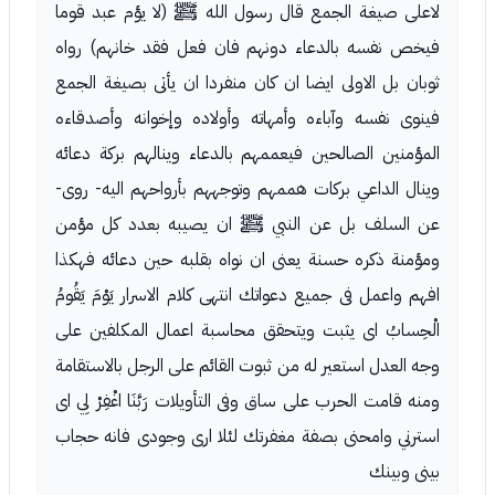
لاعلى صيغة الجمع قال رسول الله ﷺ (لا يؤم عبد قوما
فيخص نفسه بالدعاء دونهم فان فعل فقد خانهم) رواه
ثوبان بل الاولى ايضا ان كان منفردا ان يأتى بصيغة الجمع
فينوى نفسه وآباءه وأمهاته وأولاده وإخوانه وأصدقاءه
المؤمنين الصالحين فيعممهم بالدعاء وينالهم بركة دعائه
وينال الداعي بركات هممهم وتوجههم بأرواحهم اليه- روى-
عن السلف بل عن النبي ﷺ ان يصيبه بعدد كل مؤمن
ومؤمنة ذكره حسنة يعنى ان نواه بقلبه حين دعائه فهكذا
افهم واعمل فى جميع دعواتك انتهى كلام الاسرار يَوْمَ يَقُومُ
الْحِسابُ اى يثبت ويتحقق محاسبة اعمال المكلفين على
وجه العدل استعير له من ثبوت القائم على الرجل بالاستقامة
ومنه قامت الحرب على ساق وفى التأويلات رَبَّنَا اغْفِرْ لِي اى
استرني وامحنى بصفة مغفرتك لئلا ارى وجودى فانه حجاب
بينى وبينك