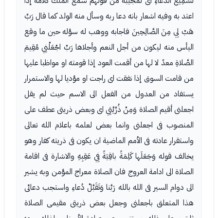
لَسَمِيعُ الدُّعاءِ اى لمجيبه من قولهم سمع الملك كلامه إذا
اعتد به وفيه اشعار بانه دعا ربه وسأل منه الولد كما قال رَبِّ
هَبْ لِي مِنَ الصَّالِحِينَ فاجابه ووهب له سؤله حين ما وقع
اليأس منه ليكون من أجل النعم وأجلاها رَبِّ اجْعَلْنِي مُقِيمَ
الصَّلاةِ معدّ لا لها من أقمت العود إذا قومته او مواظبا عليها
من قامت السوق إذا نفقت اى راجت او مؤديا لها والاستمرار
يستفاد من العدول من الفعل الى الاسم حيث لم يقل
اجعلنى أقيم الصلاة وَمِنْ ذُرِّيَّتِي اى وبعض ذريتى عطف على
المنصوب فى اجعلنى وانما بعض لعلمه باعلام الله تعالى
واستقرار عادته فى الأمم الماضية ان يكون فى ذريته كفار وهو
يخالف قوله وَجَعَلَها كَلِمَةً باقِيَةً فِي عَقِبِهِ والاشارة فى اقامة
الصلاة الى ادامة العروج فان الصلاة معراج المؤمن وبه يشير
الى دوام السير فى الله بالله رَبَّنا وَتَقَبَّلْ دُعاءِ واستجب دعائى
هذا المتعلق باجعلنى وجعل بعض ذريتى مقيمى الصلاة