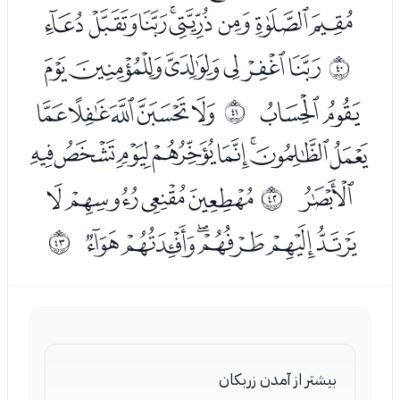
ﯤﯥﯦﯧﯨﯩﯪﯫ
ﯭﯮﯯﯰﯱﯲ
ﰧ
ﯳﯴ
ﯶﯷﯸﯹﯺ
ﰨ
ﯻﯼﯽﯾﯿﰀﰁﰂ
ﰃ
ﭑﭒﭓﭔ
ﰩ
ﭕﭖﭗﭘﭙﭚ
ﰪ
بيشتر از آمدن زربكان