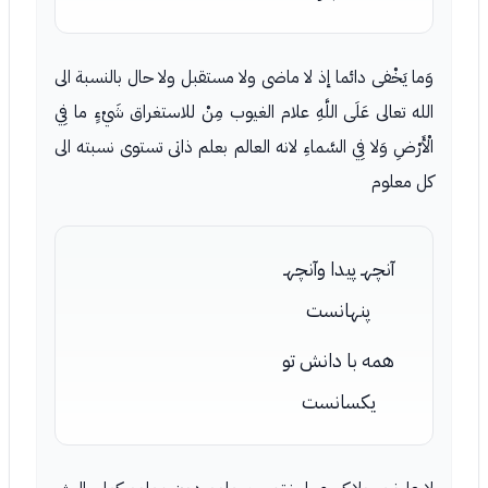
وَما يَخْفى دائما إذ لا ماضى ولا مستقبل ولا حال بالنسبة الى
الله تعالى عَلَى اللَّهِ علام الغيوب مِنْ للاستغراق شَيْءٍ ما فِي
الْأَرْضِ وَلا فِي السَّماءِ لانه العالم بعلم ذاتى تستوى نسبته الى
كل معلوم
آنچهـ پيدا وآنچهـ
پنهانست
همه با دانش تو
يكسانست