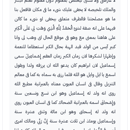
لا عارضى ولا كسبى ليختص بمعلوم دون معلوم كعلم البشر
والملك تلخيصه لا يخفى عليك شىء ما فى مكان فافعل بنا
ما هو مصلحتنا فالظرف متعلق بيخفى او شىء ما كائن
فيهما على انه صفة لشئ الْحَمْدُ لِلَّهِ الَّذِي وَهَبَ لِي عَلَى الْكِبَرِ
على هاهنا بمعنى مع وهو فى موقع الحال اى وهب لى وانا
كبير آيس من الولد قيد الهبة بحال الكبر استعظاما للنعمة
وإظهارا لشكرها لان زمان الكبر زمان العقم إِسْماعِيلَ سمى
إسماعيل لان ابراهيم كان يدعو الله ان يرزقه ولدا ويقول
اسمع يا ايل وايل هو الله فلما رزق به سماه به كما فى معالم
التنزيل وقال فى انسان العيون معناه بالعبرانية مطيع الله
روى انه ولد له إسماعيل وهو ابن تسع وتسعين سنة
وَإِسْحاقَ اسمه بالعبرانية الضحاك كما فى انسان العيون روى
انه ولد له إسحاق وهو ابن مائة وثنتى عشرة سنة
وإسماعيل يومئذ ابن ثلاث عشرة سنة إِنَّ رَبِّي ومالك امرى