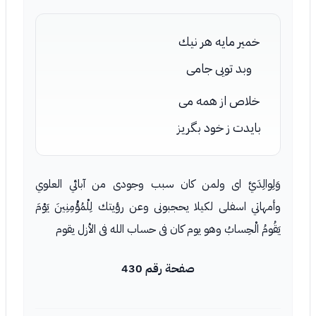
خمير مايه هر نيك
وبد تويى جامى
خلاص از همه مى
بايدت ز خود بگريز
وَلِوالِدَيَّ اى ولمن كان سبب وجودى من آبائي العلوي
وأمهاتي اسفلى لكيلا يحجبونى وعن رؤيتك لِلْمُؤْمِنِينَ يَوْمَ
يَقُومُ الْحِسابُ وهو يوم كان فى حساب الله فى الأزل يقوم
صفحة رقم 430