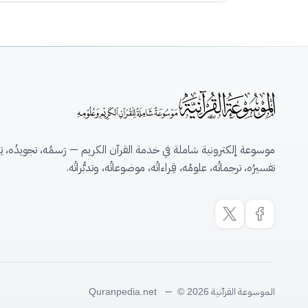
موسوعة إلكترونية شاملة في خدمة القرآن الكريم — رَسمُه، تجويدُه، تِلاو
تفسيرُه، ترجماتُه، علومُه، قِراءاتُه، موضوعاتُه، وتدبُّراتُه.
الموسوعة القرآنية
—
Quranpedia.net
© 2026