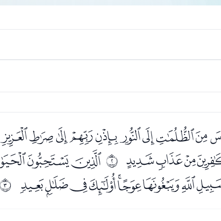
ﭨﭩﭪﭫﭬﭭﭮﭯﭰﭱ
ﮀﮁﮂ
ﮄﮅﮆﮇ
ﰁ
ﮍﮎﮏﮐﮑﮒﮓﮔ
ﰂ