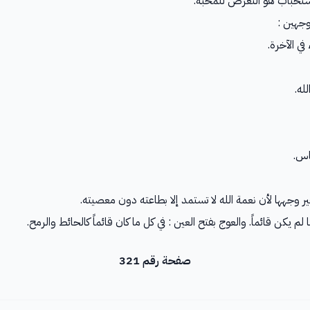
لاستحباب هو التعرض للمحبة.
وجهين :
في الآخرة.
له.
باس.
غير وجهها لأن نعمة الله لا تستمد إلا بطاعته دون معصيته.
لم يكن قائماً. والعوج بفتح العين : في كل ما كان قائماً كالحائط والرمح.
صفحة رقم 321