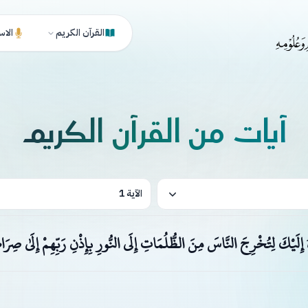
القرآن الكريم
الاس
آيات من القرآن الكريم
الآية 1
ُ إِلَيْكَ لِتُخْرِجَ النَّاسَ مِنَ الظُّلُمَاتِ إِلَى النُّورِ بِإِذْنِ رَبِّهِمْ إِلَىٰ صِرَ