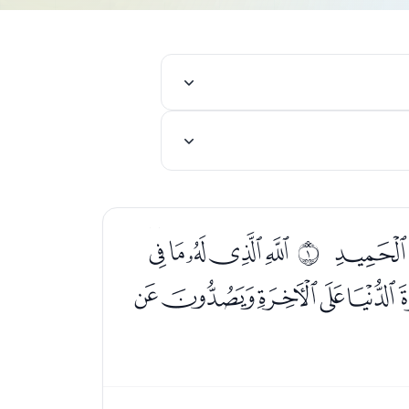
ﭲ
ﭴﭵﭶﭷﭸ
ﰀ
ﮈﮉﮊﮋ