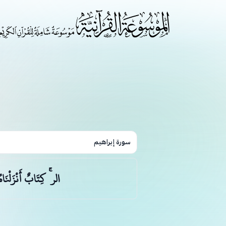
سورة إبراهيم
الر ۚ كِتَابٌ أَنْزَلْنَاه