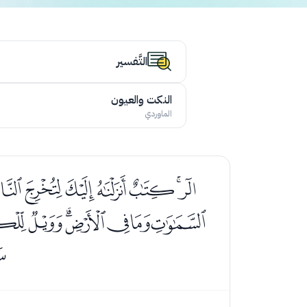
التَّفسير
النكت والعيون
الماوردي
ﭢﭣﭤﭥﭦﭧ
ﭹﭺﭻﭼﭽﭾﭿ
ﮌ