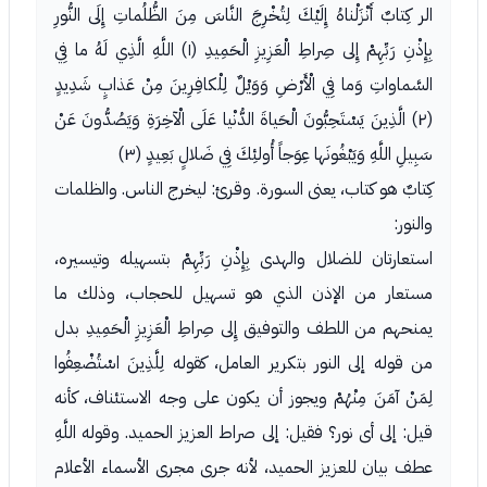
الر كِتابٌ أَنْزَلْناهُ إِلَيْكَ لِتُخْرِجَ النَّاسَ مِنَ الظُّلُماتِ إِلَى النُّورِ
بِإِذْنِ رَبِّهِمْ إِلى صِراطِ الْعَزِيزِ الْحَمِيدِ (١) اللَّهِ الَّذِي لَهُ ما فِي
السَّماواتِ وَما فِي الْأَرْضِ وَوَيْلٌ لِلْكافِرِينَ مِنْ عَذابٍ شَدِيدٍ
(٢) الَّذِينَ يَسْتَحِبُّونَ الْحَياةَ الدُّنْيا عَلَى الْآخِرَةِ وَيَصُدُّونَ عَنْ
سَبِيلِ اللَّهِ وَيَبْغُونَها عِوَجاً أُولئِكَ فِي ضَلالٍ بَعِيدٍ (٣)
كِتابٌ هو كتاب، يعنى السورة. وقرئ: ليخرج الناس. والظلمات
والنور:
استعارتان للضلال والهدى بِإِذْنِ رَبِّهِمْ بتسهيله وتيسيره،
مستعار من الإذن الذي هو تسهيل للحجاب، وذلك ما
يمنحهم من اللطف والتوفيق إِلى صِراطِ الْعَزِيزِ الْحَمِيدِ بدل
من قوله إلى النور بتكرير العامل، كقوله لِلَّذِينَ اسْتُضْعِفُوا
لِمَنْ آمَنَ مِنْهُمْ ويجوز أن يكون على وجه الاستئناف، كأنه
قيل: إلى أى نور؟ فقيل: إلى صراط العزيز الحميد. وقوله اللَّهِ
عطف بيان للعزيز الحميد، لأنه جرى مجرى الأسماء الأعلام