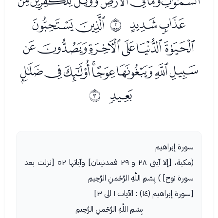
ﭹﭺﭻﭼﭽﭾﭿﮀ
ﮁﮂ
ﮄﮅ
ﰁ
ﮆﮇﮈﮉﮊﮋ
ﮌﮍﮎﮏﮐﮑﮒﮓ
ﮔ
ﰂ
سورة إبراهيم
(مكية، [إلا آيتي ٢٨ و ٢٩ فمدنيتان] وآياتها ٥٢ [نزلت بعد
سورة نوح] ) بِسْمِ اللَّهِ الرَّحْمنِ الرَّحِيمِ
[سورة إبراهيم (١٤) : الآيات ١ الى ٣]
بِسْمِ اللَّهِ الرَّحْمنِ الرَّحِيمِ