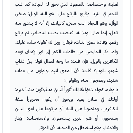
لغلبته واختصاصه بالمعبود الذي تحق له العبادة كما غلب
النجم في الثريا. وقرئ بالرفع على: هو الله. الويل: نقيض
الوأل، وهو النجاة اسم معنى، كالهلاك، إلا أنه لا يشتق منه
فعل، إنما يقال: ويلا له، فينصب نصب المصادر، ثم يرفع
رفعها لإفادة معنى الثبات، فيقال: ويل له، كقوله سلام عليك.
ولما ذكر الخارجين من ظلمات الكفر إلى نور الإيمان توعد
الكافرين بالويل. فإن قلت: ما وجه اتصال قوله مِنْ عَذابٍ
شَدِيدٍ بالويل؟ قلت: لأنّ المعنى أنهم يولولون من عذاب
شديد، ويضجون منه، ويقولون:
يا ويلاه، كقوله دَعَوْا هُنالِكَ ثُبُوراً الَّذِينَ يَسْتَحِبُّونَ مبتدأ خبره:
أولئك في ضلال بعيد ويجوز أن يكون مجروراً صفة
للكافرين، ومنصوبا على الذمّ، أو مرفوعا على أعنى الذين
يستحبون أو هم الذين يستحبون. والاستحباب: الإيثار
والاختيار، وهو استفعال من المحبة، لأنّ المؤثر