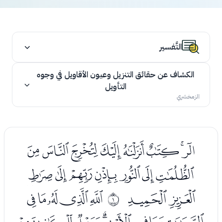
التَّفسير
الكشاف عن حقائق التنزيل وعيون الأقاويل في وجوه
التأويل
الزمخشري
ﭢﭣﭤﭥﭦﭧﭨﭩ
ﭪﭫﭬﭭﭮﭯﭰ
ﭱﭲ
ﭴﭵﭶﭷﭸ
ﰀ