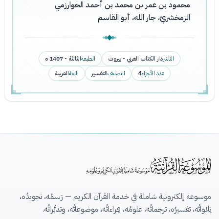
محمود بن عمر بن محمد بن أحمد الخوارزمي
الزمخشريّ، جار الله، أبو القاسم
الناشر
دار الكتاب العربي - بيروت
الطبعة
الثالثة - 1407 ه
عدد الأجزاء
4
التصنيف
التفسير
اللغة
العربية
موسوعة إلكترونية شاملة في خدمة القرآن الكريم — رَسمُه، تجويدُه،
تِلاواتُه، تفسيرُه، ترجماتُه، علومُه، قِراءاتُه، موضوعاتُه، وتدبُّراتُه.