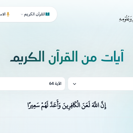
القرآن الكريم
الاس
آيات من القرآن الكريم
الآية 64
إِنَّ اللَّهَ لَعَنَ الْكَافِرِينَ وَأَعَدَّ لَهُمْ سَعِيرًا