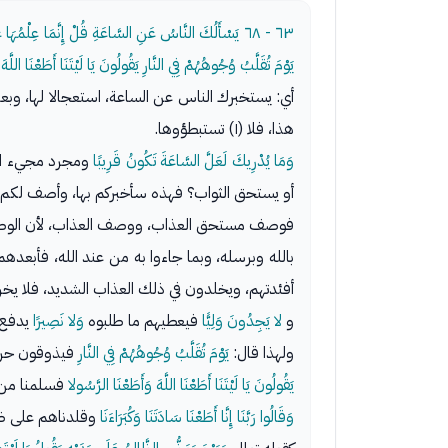
٦٣ - ٦٨
يَسْأَلُكَ النَّاسُ عَنِ السَّاعَةِ قُلْ إِنَّمَا عِلْمُهَا عِن
يَوْمَ تُقَلَّبُ وُجُوهُهُمْ فِي النَّارِ يَقُولُونَ يَا لَيْتَنَا أَطَعْنَا اللَّهَ
أي: يستخبرك الناس عن الساعة، استعجالا لها، وبعضهم
هذا، فلا (١) تستبطؤوها.
وَمَا يُدْرِيكَ لَعَلَّ السَّاعَةَ تَكُونُ قَرِيبًا
أو يستحق الثواب؟ فهذه سأخبركم بها، وأصف لكم
فوصف مستحق العذاب، ووصف العذاب، لأن الوصف 
بالله وبرسله، وبما جاءوا به من عند الله، فأبعدهم
أفئدتهم، ويخلدون في ذلك العذاب الشديد، فلا يخرجون
و
لا يَجِدُونَ وَلِيًّا
فيعطيهم ما طلبوه
وَلا نَصِيرًا
يدفع ع
ولهذا قال:
يَوْمَ تُقَلَّبُ وُجُوهُهُمْ فِي النَّارِ
فيذوقون حرها
يَقُولُونَ يَا لَيْتَنَا أَطَعْنَا اللَّهَ وَأَطَعْنَا الرَّسُولا
فسلمنا من هذ
وَقَالُوا رَبَّنَا إِنَّا أَطَعْنَا سَادَتَنَا وَكُبَرَاءَنَا
وقلدناهم على ض