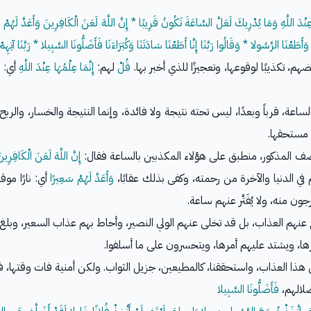
ْدَ اللَّهِ وَمَا يُدْرِيكَ لَعَلَّ السَّاعَةَ تَكُونُ قَرِيبًا * إِنَّ اللَّهَ لَعَنَ الْكَافِرِينَ وَأَعَدَّ لَهُم
 وَأَطَعْنَا الرَّسُولا * وَقَالُوا رَبَّنَا إِنَّا أَطَعْنَا سَادَتَنَا وَكُبَرَاءَنَا فَأَضَلُّونَا السَّبِيلا * رَبَّنَا آتِ
، تكذيبًا لوقوعها، وتعجيزًا للذي أخبر بها.
قُلْ
لهم:
إِنَّمَا عِلْمُهَا عِنْدَ اللَّهِ
أي: ل
 مستحقها.
المذكور، منطبق على هؤلاء المكذبين بالساعة فقال:
إِنَّ اللَّهَ لَعَنَ الْكَافِرِين
 في الدنيا والآخرة من رحمته، وكفى بذلك عقابًا،
وَأَعَدَّ لَهُمْ سَعِيرًا
 منه، ولا يُفَتَّر عنهم ساعة.
نهم العذاب، بل قد تخلى عنهم الولي النصير، وأحاط بهم عذاب السعير، وبلغ م
، ويشتد عليهم أمرها، ويتحسرون على ما أسلفوا.
ا العذاب، واستحققنا، كالمطيعين، جزيل الثواب. ولكن أمنية فات وقتها، فلم ت
لالهم،
فَأَضَلُّونَا السَّبِيلا