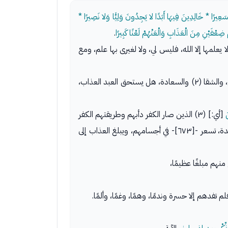
ْ سَعِيرًا * خَالِدِينَ فِيهَا أَبَدًا لا يَجِدُونَ وَلِيًّا وَلا نَصِيرًا *
هِمْ ضِعْفَيْنِ مِنَ الْعَذَابِ وَالْعَنْهُمْ لَعْنًا كَبِيرًا
.
ا يعلمها إلا الله، فليس لي، ولا لغيرى بها علم، ومع
ومجرد مجيء الساعة، قرباً وبعدًا، ليس تحته نتيجة ولا فائدة، وإنما النتيجة والخسار، والربح، والشقا (٢) والسعادة، هل يستحق العبد العذاب،
َ
[أي:] (٣) الذين صار الكفر دأبهم وطريقتهم الكفر
أي: نارًا موقدة، تسعر -[٦٧٣]- في أجسامهم، ويبلغ العذاب إلى
نهم مبلغًا عظيمًا،
فدهم إلا حسرة وندمًا، وهمًا، وغمًا، وألمًا.