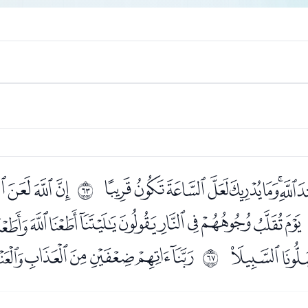
ﭚﭛﭜﭝﭞﭟﭠﭡ
ﭣﭤﭥ
ﰾ
ﭵﭶﭷﭸﭹﭺﭻﭼﭽﭾ
ﮈ
ﮊﮋﮌﮍﮎﮏ
ﱂ