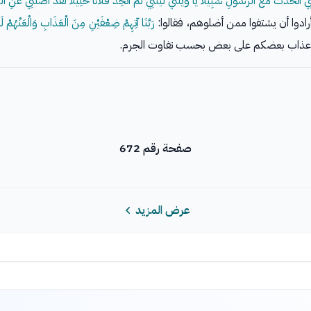
ْتَنِي اتَّخَذْتُ مَعَ الرَّسُولِ سَبِيلا يَا ويلتي لَيْتَنِي لَمْ أَتَّخِذْ فُلانًا خَلِيلا لَقَدْ أَضَلَّنِي عَن
ادوا أن يشتفوا ممن أضلوهم، فقالوا:
رَبَّنَا آتِهِمْ ضِعْفَيْنِ مِنَ الْعَذَابِ وَالْعَنْهُمْ لَعْ
وت عذاب بعضكم على بعض بحسب تفاوت الجرم.
صفحة رقم 672
عرض المزيد