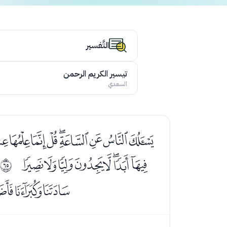
التَّفسير
تيسير الكريم الرحمن
السعدي
ﭑﭒﭓﭔﭕﭖﭗﭘﭙ
ﭬﭭﭮﭯﭰﭱﭲﭳ
ﱀ
ﮅﮆﮇ