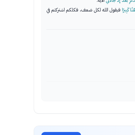
ِ الذِّكْرِ بعد إذ جاءني
الآية.
نًا كَبِيرًا
فيقول الله لكل ضعف، فكلكم اشتركتم في