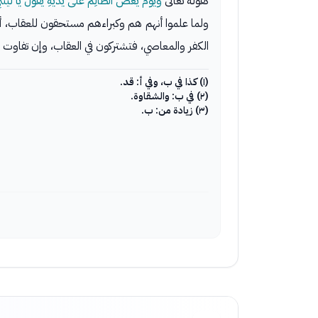
كقوله تعالى
وَيَوْمَ يَعَضُّ الظَّالِمُ عَلَى يَدَيْهِ يَقُولُ يَا لَي
ولما علموا أنهم هم وكبراءهم مستحقون للعقاب، أر
الكفر والمعاصي، فتشتركون في العقاب، وإن تفا
(١) كذا في ب، وفي أ: قد.
(٢) في ب: والشقاوة.
(٣) زيادة من: ب.