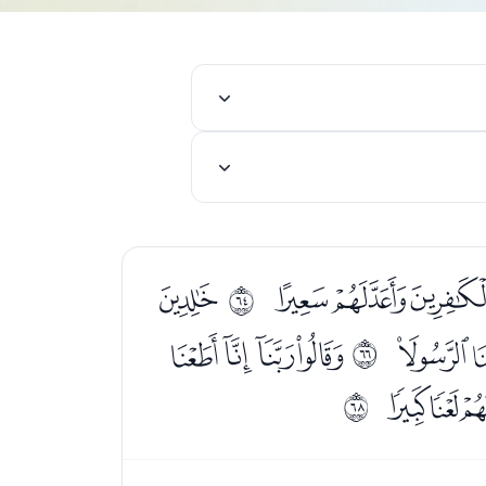
ﭦﭧﭨﭩ
ﭫ
ﰿ
ﭿ
ﮁﮂﮃﮄ
ﱁ
ﮐﮑ
ﱃ