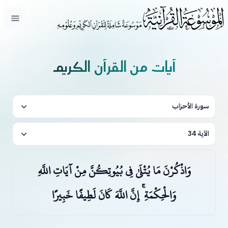
فتح ال
آيات من القرآن الكريم
سورة الأحزاب
الآية 34
وَاذْكُرْنَ مَا يُتْلَىٰ فِي بُيُوتِكُنَّ مِنْ آيَاتِ اللَّهِ
وَالْحِكْمَةِ ۚ إِنَّ اللَّهَ كَانَ لَطِيفًا خَبِيرًا