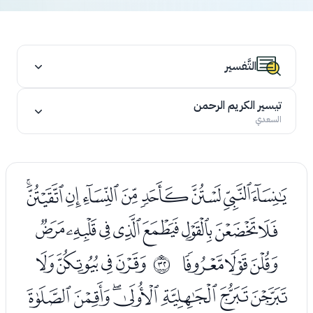
التَّفسير
تيسير الكريم الرحمن
السعدي
ﭡﭢﭣﭤﭥﭦﭧﭨﭩ
ﭪﭫﭬﭭﭮﭯﭰﭱ
ﭲﭳﭴ
ﭶﭷﭸﭹ
ﰟ
ﭺﭻﭼﭽﭾﭿﮀ