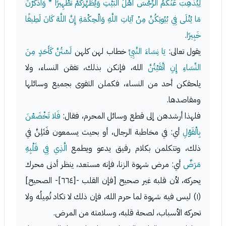
لِيُذْهِبَ عَنْكُمُ الرِّجْسَ أَهْلَ الْبَيْتِ وَيُطَهِّرَكُمْ تَطْهِيرًا * وَاذْكُرْنَ
مَا يُتْلَى فِي بُيُوتِكُنَّ مِنْ آيَاتِ اللَّهِ وَالْحِكْمَةِ إِنَّ اللَّهَ كَانَ لَطِيفًا
خَبِيرًا
.
يقول تعالى:
يَا نِسَاءَ النَّبِيِّ
خطاب لهن كلهن
لَسْتُنَّ كَأَحَدٍ مِنَ
النِّسَاءِ إِنِ اتَّقَيْتُنَّ
الله، فإنكن بذلك، تفقن النساء، ولا
يلحقكن أحد من النساء، فكملن التقوى بجميع وسائلها
ومقاصدها.
فلهذا أرشدهن إلى قطع وسائل المحرم، فقال:
فَلا تَخْضَعْنَ
بِالْقَوْلِ
أي: في مخاطبة الرجال، أو بحيث يسمعون فَتَلِنَّ في
ذلك، وتتكلمن بكلام رقيق يدعو ويطمع
الَّذِي فِي قَلْبِهِ
مَرَضٌ
أي: مرض شهوة الزنا، فإنه مستعد، ينظر أدنى محرك
يحركه، لأن قلبه غير صحيح [فإن القلب -[٦٦٤]- الصحيح]
(١) ليس فيه شهوة لما حرم الله، فإن ذلك لا تكاد تُمِيلُه ولا
تحركه الأسباب، لصحة قلبه، وسلامته من المرض.