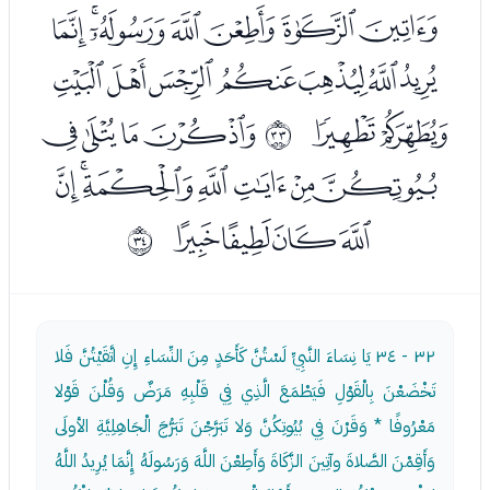
ﮁﮂﮃﮄﮅﮆﮇ
ﮈﮉﮊﮋﮌﮍﮎ
ﮏﮐ
ﮒﮓﮔﮕ
ﰠ
ﮖﮗﮘﮙﮚﮛﮜ
ﮝﮞﮟﮠ
ﰡ
٣٢ - ٣٤
يَا نِسَاءَ النَّبِيِّ لَسْتُنَّ كَأَحَدٍ مِنَ النِّسَاءِ إِنِ اتَّقَيْتُنَّ فَلا
تَخْضَعْنَ بِالْقَوْلِ فَيَطْمَعَ الَّذِي فِي قَلْبِهِ مَرَضٌ وَقُلْنَ قَوْلا
مَعْرُوفًا * وَقَرْنَ فِي بُيُوتِكُنَّ وَلا تَبَرَّجْنَ تَبَرُّجَ الْجَاهِلِيَّةِ الأولَى
وَأَقِمْنَ الصَّلاةَ وآتِينَ الزَّكَاةَ وَأَطِعْنَ اللَّهَ وَرَسُولَهُ إِنَّمَا يُرِيدُ اللَّهُ