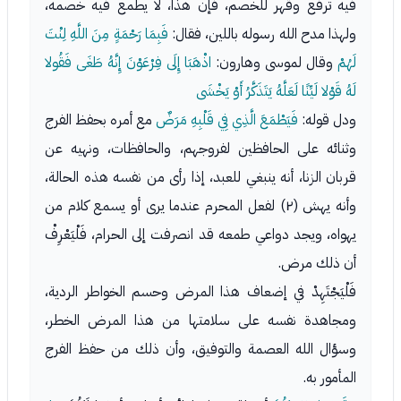
فيه ترفع وقهر للخصم، فإن هذا، لا يطمع فيه خصمه،
ولهذا مدح الله رسوله باللين، فقال:
فَبِمَا رَحْمَةٍ مِنَ اللَّهِ لِنْتَ
لَهُمْ
وقال لموسى وهارون:
اذْهَبَا إِلَى فِرْعَوْنَ إِنَّهُ طَغَى فَقُولا
لَهُ قَوْلا لَيِّنًا لَعَلَّهُ يَتَذَكَّرُ أَوْ يَخْشَى
ودل قوله:
فَيَطْمَعَ الَّذِي فِي قَلْبِهِ مَرَضٌ
مع أمره بحفظ الفرج
وثنائه على الحافظين لفروجهم، والحافظات، ونهيه عن
قربان الزنا، أنه ينبغي للعبد، إذا رأى من نفسه هذه الحالة،
وأنه يهش (٢) لفعل المحرم عندما يرى أو يسمع كلام من
يهواه، ويجد دواعي طمعه قد انصرفت إلى الحرام، فَلْيَعْرِفْ
أن ذلك مرض.
فَلْيَجْتَهِدْ في إضعاف هذا المرض وحسم الخواطر الردية،
ومجاهدة نفسه على سلامتها من هذا المرض الخطر،
وسؤال الله العصمة والتوفيق، وأن ذلك من حفظ الفرج
المأمور به.