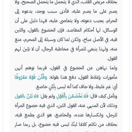
بخلاف مريض القلب، الذي لا يتحمل ما يتحمل الصحيح، ولا
يصبر على ما يصبر عليه، فأدنى سبب يوجد، يدعوه إلى
الحرام، يجيب دعوته، ولا يتعاصى عليه، فهذا دليل على أن
الوسائل، لها أحكام المقاصد. فإن الخضوع بالقول، واللين
فيه، في الأصل مباح، ولكن لما كان وسيلة إلى المحرم، منع
منه، ولهذا ينبغي للمرأة في مخاطبة الرجال، أن لا تلِينَ لهم
القول.
ولما نهاهن عن الخضوع في القول، فربما توهم أنهن
مأمورات بإغلاظ القول، دفع هذا بقوله:
وَقُلْنَ قَوْلا مَعْرُوفًا
أي: غير غليظ، ولا جاف كما أنه ليس بِلَيِّنٍ خاضع.
وتأمل كيف قال:
فَلا تَخْضَعْنَ بِالْقَوْلِ
ولم يقل:
فلا تَلِنَّ بالقول
وذلك لأن المنهي عنه، القول اللين، الذي فيه خضوع المرأة
للرجل، وانكسارها عنده، والخاضع، هو الذي يطمع فيه،
بخلاف من تكلم كلامًا لينًا، ليس فيه خضوع، بل ربما صار