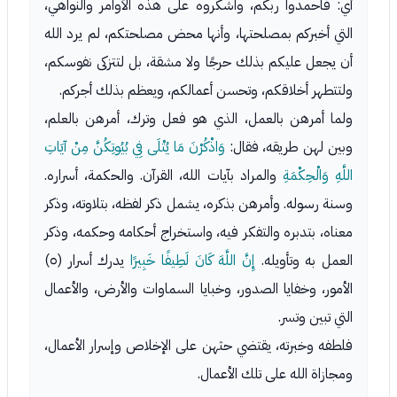
أي: فاحمدوا ربكم، واشكروه على هذه الأوامر والنواهي،
التي أخبركم بمصلحتها، وأنها محض مصلحتكم، لم يرد الله
أن يجعل عليكم بذلك حرجًا ولا مشقة، بل لتتزكى نفوسكم،
ولتتطهر أخلاقكم، وتحسن أعمالكم، ويعظم بذلك أجركم.
ولما أمرهن بالعمل، الذي هو فعل وترك، أمرهن بالعلم،
وبين لهن طريقه، فقال:
وَاذْكُرْنَ مَا يُتْلَى فِي بُيُوتِكُنَّ مِنْ آيَاتِ
اللَّهِ وَالْحِكْمَةِ
والمراد بآيات الله، القرآن. والحكمة، أسراره.
وسنة رسوله. وأمرهن بذكره، يشمل ذكر لفظه، بتلاوته، وذكر
معناه، بتدبره والتفكر فيه، واستخراج أحكامه وحكمه، وذكر
العمل به وتأويله.
إِنَّ اللَّهَ كَانَ لَطِيفًا خَبِيرًا
يدرك أسرار (٥)
الأمور، وخفايا الصدور، وخبايا السماوات والأرض، والأعمال
التي تبين وتسر.
فلطفه وخبرته، يقتضي حثهن على الإخلاص وإسرار الأعمال،
ومجازاة الله على تلك الأعمال.