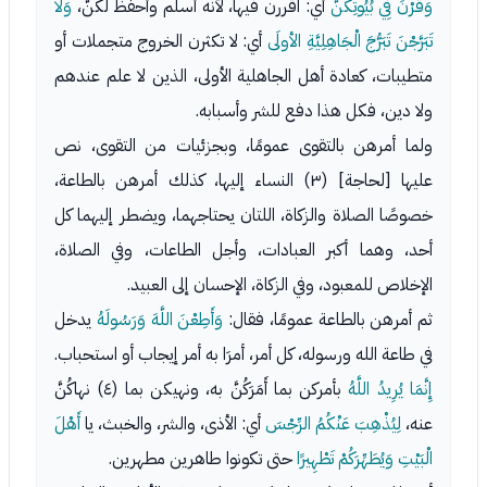
وَقَرْنَ فِي بُيُوتِكُنَّ
أي: اقررن فيها، لأنه أسلم وأحفظ لَكُنَّ،
وَلا
تَبَرَّجْنَ تَبَرُّجَ الْجَاهِلِيَّةِ الأولَى
أي: لا تكثرن الخروج متجملات أو
متطيبات، كعادة أهل الجاهلية الأولى، الذين لا علم عندهم
ولا دين، فكل هذا دفع للشر وأسبابه.
ولما أمرهن بالتقوى عمومًا، وبجزئيات من التقوى، نص
عليها [لحاجة] (٣) النساء إليها، كذلك أمرهن بالطاعة،
خصوصًا الصلاة والزكاة، اللتان يحتاجهما، ويضطر إليهما كل
أحد، وهما أكبر العبادات، وأجل الطاعات، وفي الصلاة،
الإخلاص للمعبود، وفي الزكاة، الإحسان إلى العبيد.
ثم أمرهن بالطاعة عمومًا، فقال:
وَأَطِعْنَ اللَّهَ وَرَسُولَهُ
يدخل
في طاعة الله ورسوله، كل أمر، أمرَا به أمر إيجاب أو استحباب.
إِنَّمَا يُرِيدُ اللَّهُ
بأمركن بما أَمَرَكُنَّ به، ونهيكن بما (٤) نهاكُنَّ
عنه،
لِيُذْهِبَ عَنْكُمُ الرِّجْسَ
أي: الأذى، والشر، والخبث، يا
أَهْلَ
الْبَيْتِ وَيُطَهِّرَكُمْ تَطْهِيرًا
حتى تكونوا طاهرين مطهرين.