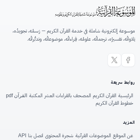
موسوعة إلكترونية شاملة في خدمة القرآن الكريم — رَسمُه، تجويدُه،
تِلاواتُه، تفسيرُه، ترجماتُه، علومُه، قِراءاتُه، موضوعاتُه، وتدبُّراتُه.
روابط سريعة
الرئيسية
القرآن الكريم
المصحف بالقراءات العشر
المكتبة
القرآن pdf
خطوط القرآن الكريم
المزيد
عن الموقع
الموضوعات القرآنية
شجرة المحتوى
اتصل بنا
API