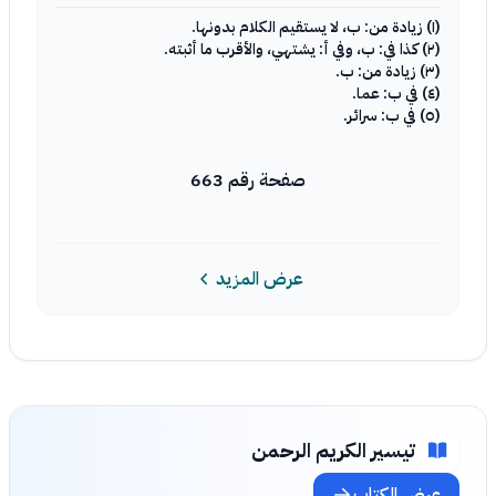
(١) زيادة من: ب، لا يستقيم الكلام بدونها.
(٢) كذا في: ب، وفي أ: يشتهي، والأقرب ما أثبته.
(٣) زيادة من: ب.
(٤) في ب: عما.
(٥) في ب: سرائر.
صفحة رقم 663
عرض المزيد
تيسير الكريم الرحمن
عرض الكتاب