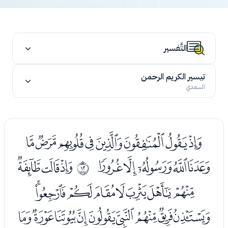
التَّفسير
تيسير الكريم الرحمن
السعدي
ﮝﮞﮟﮠﮡﮢﮣﮤ
ﮥﮦﮧﮨﮩ
ﮫﮬﮭ
ﰋ
ﮮﮯﮰﮱﯓﯔﯕﯖ
ﯗﯘﯙﯚﯛﯜﯝﯞﯟ