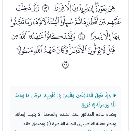
ﯠﯡﯢﯣﯤﯥﯦ
ﯨﯩ
ﰌ
ﯪﯫﯬﯭﯮﯯﯰﯱﯲ
ﯳﯴﯵ
ﯷﯸﯹﯺﯻ
ﰍ
ﯼﯽﯾﯿﰀﰁﰂﰃﰄ
ﰎ
١٢
وَإِذْ يَقُولُ الْمُنَافِقُونَ وَالَّذِينَ فِي قُلُوبِهِمْ مَرَضٌ مَا وَعَدَنَا
اللَّهُ وَرَسُولُهُ إِلا غُرُورًا
.
وهذه عادة المنافق عند الشدة والمحنة، لا يثبت إيمانه،
وينظر بعقله القاصر، إلى الحالة القاصرة (١) ويصدق ظنه.