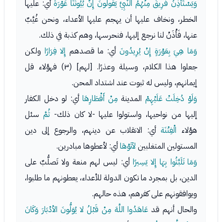
وَيَسْتَأْذِنُ فَرِيقٌ مِنْهُمُ النَّبِيَّ يَقُولُونَ إِنَّ بُيُوتَنَا عَوْرَةٌ
أي: عليها
الخطر، ونخاف عليها أن يهجم عليها الأعداء، ونحن غُيَّبٌ
عنها، فَأْذَنْ لنا نرجع إليها، فنحرسها، وهم كذبة في ذلك.
وَمَا هِيَ بِعَوْرَةٍ إِنْ يُرِيدُونَ
أي: ما قصدهم
إِلا فِرَارًا
ولكن
جعلوا هذا الكلام، وسيلة وعذرًا. [لهم] (٣) فهؤلاء قل
إيمانهم، وليس له ثبوت عند اشتداد المحن.
وَلَوْ دُخِلَتْ عَلَيْهِمْ
المدينة
مِنْ أَقْطَارِهَا
أي: لو دخل الكفار
إليها من نواحيها، واستولوا عليها -لا كان ذلك-
ثُمَّ
سئل
هؤلاء
الْفِتْنَة
أي: الانقلاب عن دينهم، والرجوع إلى دين
المستولين المتغلبين
لآتَوْهَا
أي: لأعطوها مبادرين.
وَمَا تَلَبَّثُوا بِهَا إِلا يَسِيرًا
أي: ليس لهم منعة ولا تَصلُّبٌ على
الدين، بل بمجرد ما تكون الدولة للأعداء، يعطونهم ما طلبوا،
ويوافقونهم على كفرهم، هذه حالهم.
والحال أنهم قد
عَاهَدُوا اللَّهَ مِنْ قَبْلُ لا يُوَلُّونَ الأدْبَارَ وَكَانَ