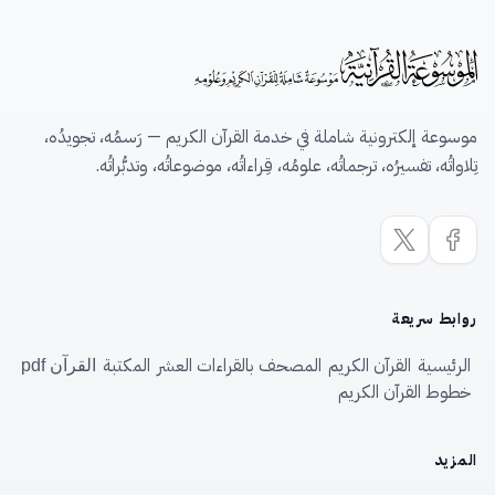
موسوعة إلكترونية شاملة في خدمة القرآن الكريم — رَسمُه، تجويدُه،
تِلاواتُه، تفسيرُه، ترجماتُه، علومُه، قِراءاتُه، موضوعاتُه، وتدبُّراتُه.
روابط سريعة
الرئيسية
القرآن الكريم
المصحف بالقراءات العشر
المكتبة
القرآن pdf
خطوط القرآن الكريم
المزيد