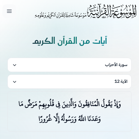
فتح ال
آيات من القرآن الكريم
سورة الأحزاب
الآية 12
وَإِذْ يَقُولُ الْمُنَافِقُونَ وَالَّذِينَ فِي قُلُوبِهِمْ مَرَضٌ مَا
وَعَدَنَا اللَّهُ وَرَسُولُهُ إِلَّا غُرُورًا