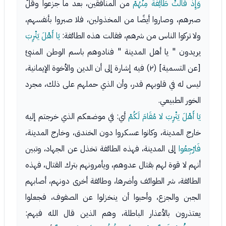
وَإِذْ قَالَتْ طَائِفَةٌ مِنْهُمْ
من المنافقين، بعد ما جزعوا وقلَّ
صبرهم، وصاروا أيضًا من المخذولين، فلا صبروا بأنفسهم،
ولا تركوا الناس من شرهم، فقالت هذه الطائفة:
يَا أَهْلَ يَثْرِبَ
يريدون " يا أهل المدينة " فنادوهم باسم الوطن المنبئ
[عن التسمية] (٢) فيه إشارة إلى أن الدين والأخوة الإيمانية،
ليس له في قلوبهم قدر، وأن الذي حملهم على ذلك، مجرد
الخور الطبيعي.
يَا أَهْلَ يَثْرِبَ لا مُقَامَ لَكُمْ
أي: في موضعكم الذي خرجتم إليه
خارج المدينة، وكانوا عسكروا دون الخندق، وخارج المدينة،
فَارْجِعُوا
إلى المدينة، فهذه الطائفة تخذل عن الجهاد، وتبين
أنهم لا قوة لهم بقتال عدوهم، ويأمرونهم بترك القتال، فهذه
الطائفة، شر الطوائف وأضرها، وطائفة أخرى دونهم، أصابهم
الجبن والجزع، وأحبوا أن ينخزلوا عن الصفوف، فجعلوا
يعتذرون بالأعذار الباطلة، وهم الذين قال الله فيهم: