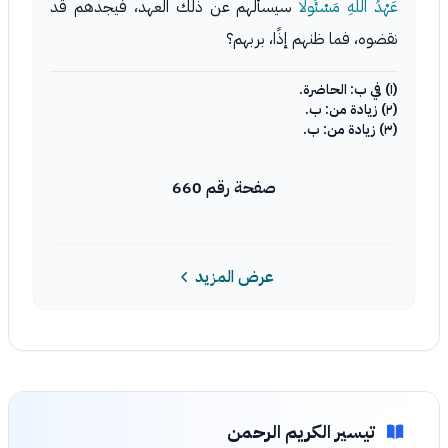
عَهْدُ اللَّهِ مَسْئُولا
سيسألهم عن ذلك العهد، فيجدهم قد
نقضوه، فما ظنهم إذًا، بربهم؟
(١) في ب: الحاضرة.
(٢) زيادة من: ب.
(٣) زيادة من: ب.
صفحة رقم 660
عرض المزيد
تيسير الكريم الرحمن