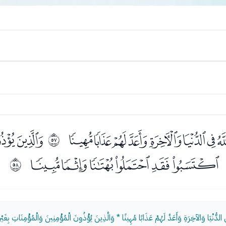
ﮈﮉﮊﮋﮌﮍﮎ
ﮐﮑ
ﰸ
ﮖﮗﮘﮙﮚﮛ
ﰹ
ي الدُّنْيَا وَالآخِرَةِ وَأَعَدَّ لَهُمْ عَذَابًا مُهِينًا * وَالَّذِينَ يُؤْذُونَ الْمُؤْمِنِينَ وَالْمُؤْمِنَاتِ بِغَيْرِ