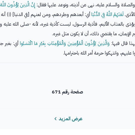
الصلاة والسلام عليه، نهى عن أذيته، وتوعد عليها فقال:
إِنَّ الَّذِينَ يُؤْذُونَ اللَّه
الأذى.
لَعَنَهُمُ اللَّهُ فِي الدُّنْيَا
أي: أبعدهم وطردهم، ومن لعنهم [في الدنيا] (١) أنه يحتم (٢) قتل من شتم الرسول، وآذاه.
يؤذى بالعذاب الأليم، فأذية الرسول، ليست كأذية غيره، لأنه -صلى الله عليه
 الإيمان، ما يقتضي ذلك، أن لا يكون مثل غيره.
هذا قال فيها:
وَالَّذِينَ يُؤْذُونَ الْمُؤْمِنِينَ وَالْمُؤْمِنَاتِ بِغَيْرِ مَا اكْتَسَبُوا
أي: بغير ج
ليهم، وانتهكوا حرمة أمر الله باحترامها.
صفحة رقم 671
عرض المزيد