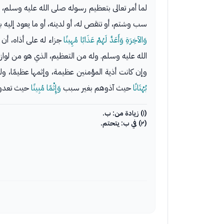
لما أمر تعالى بتعظيم رسوله صلى الله عليه وسلم، و
سب وشتم، أو تنقص له، أو لدينه، أو ما يعود إليه ب
وَالآخِرَةِ وَأَعَدَّ لَهُمْ عَذَابًا مُهِينًا
جزاء له على أذاه، أن 
الله عليه وسلم. وله من التعظيم، الذي هو من لوازم
وإن كانت أذية المؤمنين عظيمة، وإثمها عظيمًا، ول
بُهْتَانًا
حيث آذوهم بغير سبب
وَإِثْمًا مُبِينًا
حيث تعدوا ع
(١) زيادة من: ب.
(٢) في ب: يتحتم.