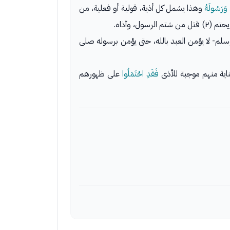
َ وَرَسُولَهُ
وهذا يشمل كل أذية، قولية أو فعلية، من
 وسلم- لا يؤمن العبد بالله، حتى يؤمن برسوله صلى
ناية منهم موجبة للأذى
فَقَدِ احْتَمَلُوا
على ظهورهم