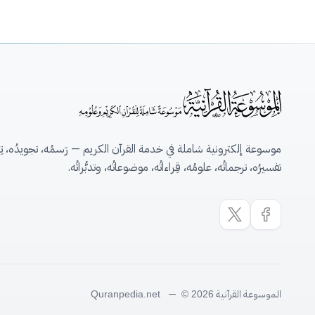
موسوعة إلكترونية شاملة في خدمة القرآن الكريم — رَسمُه، تجويدُه، تِلاو
تفسيرُه، ترجماتُه، علومُه، قِراءاتُه، موضوعاتُه، وتدبُّراتُه.
الموسوعة القرآنية
—
Quranpedia.net
© 2026