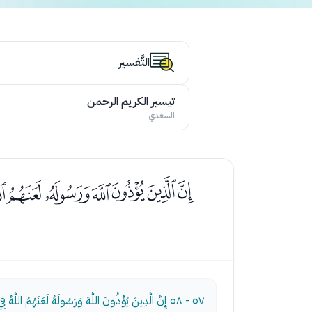
التَّفسير
تيسير الكريم الرحمن
السعدي
ﮁﮂﮃﮄﮅﮆﮇ
٥٧ - ٥٨
إِنَّ الَّذِينَ يُؤْذُونَ اللَّهَ وَرَسُولَهُ لَعَنَهُمُ اللَّهُ فِ