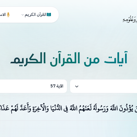
القرآن الكريم
الاس
آيات من القرآن الكريم
الآية 57
نَ يُؤْذُونَ اللَّهَ وَرَسُولَهُ لَعَنَهُمُ اللَّهُ فِي الدُّنْيَا وَالْآخِرَةِ وَأَعَدَّ لَهُمْ عَذَا