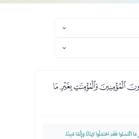
ﮒﮓﮔﮕ
 مَا اكْتَسَبُوا فَقَدِ احْتَمَلُوا بُهْتَانًا وَإِثْمًا مُبِينًا
.