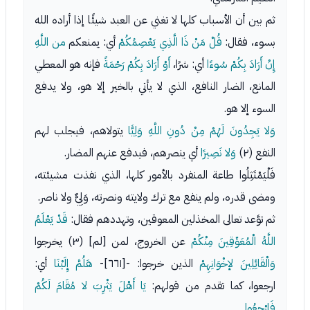
ثم بين أن الأسباب كلها لا تغني عن العبد شيئًا إذا أراده الله
بسوء، فقال:
قُلْ مَنْ ذَا الَّذِي يَعْصِمُكُمْ
أي: يمنعكم
من اللَّهِ
إِنْ أَرَادَ بِكُمْ سُوءًا
أي: شرًا،
أَوْ أَرَادَ بِكُمْ رَحْمَةً
فإنه هو المعطي
المانع، الضار النافع، الذي لا يأتي بالخير إلا هو، ولا يدفع
السوء إلا هو.
وَلا يَجِدُونَ لَهُمْ مِنْ دُونِ اللَّهِ وَلِيًّا
يتولاهم، فيجلب لهم
النفع (٢)
وَلا نَصِيرًا
أي ينصرهم، فيدفع عنهم المضار.
فَلْيَمْتَثِلُوا طاعة المنفرد بالأمور كلها، الذي نفذت مشيئته،
ومضى قدره، ولم ينفع مع ترك ولايته ونصرته، وَلِيٌّ ولا ناصر.
ثم توَّعد تعالى المخذلين المعوقين، وتهددهم فقال:
قَدْ يَعْلَمُ
اللَّهُ الْمُعَوِّقِينَ مِنْكُمْ
عن الخروج، لمن [لم] (٣) يخرجوا
وَالْقَائِلِينَ لإخْوَانِهِمْ
الذين خرجوا: -[٦٦١]-
هَلُمَّ إِلَيْنَا
أي:
ارجعوا، كما تقدم من قولهم:
يَا أَهْلَ يَثْرِبَ لا مُقَامَ لَكُمْ
فَارْجِعُوا