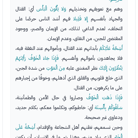
وهم مع تعويقهم وتخذيلهم
وَلا يَأْتُونَ الْبَأْسَ
أي: القتال
والجهاد بأنفسهم
إِلا قَلِيلا
فهم أشد الناس حرصًا على
التخلف، لعدم الداعي لذلك، من الإيمان والصبر، ووجود
المقتضى للجبن، من النفاق، وعدم الإيمان.
أَشِحَّةً عَلَيْكُمْ
بأبدانهم عند القتال، وبأموالهم عند النفقة فيه،
فلا يجاهدون بأموالهم وأنفسهم.
فَإِذَا جَاءَ الْخَوْفُ رَأَيْتَهُمْ
يَنْظُرُونَ إِلَيْكَ
نظر المغشى عليه
مِنَ الْمَوْتِ
من شدة الجبن،
الذي خلع قلوبهم، والقلق الذي أذهلهم، وخوفًا من إجبارهم
على ما يكرهون، من القتال.
فَإِذَا ذَهَبَ الْخَوْفُ
وصاروا في حال الأمن والطمأنينة،
سَلَقُوكُمْ بِأَلْسِنَة
أي: خاطبوكم، وتكلموا معكم، بكلام حديد،
ودعاوى غير صحيحة.
وحين تسمعهم، تظنهم أهل الشجاعة والإقدام،
أَشِحَّةً عَلَى
الْخَيْرِ
الذي يراد منهم، وهذا شر ما في الإنسان، أن يكون