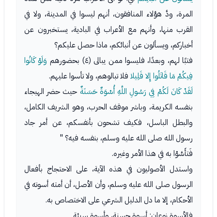
المرة، ودَّ هؤلاء المنافقون، أنهم ليسوا في المدينة، ولا في
القرب منها، وأنهم مع الأعراب في البادية، يستخبرون عن
أخباركم، ويسألون عن أنبائكم، ماذا حصل عليكم؟
فتبًا لهم، وبعدًا، فليسوا ممن يبالى (٤) بحضورهم
وَلَوْ كَانُوا
فِيكُمْ مَا قَاتَلُوا إِلا قَلِيلا
فلا تبالوهم، ولا تأسوا عليهم.
لَقَدْ كَانَ لَكُمْ فِي رَسُولِ اللَّهِ أُسْوَةٌ حَسَنَةٌ
حيث حضر الهيجاء
بنفسه الكريمة، وباشر موقف الحرب، وهو الشريف الكامل،
والبطل الباسل، فكيف تشحون بأنفسكم، عن أمر جاد
رسول الله صلى الله عليه وسلم، بنفسه فيه؟ "
فَتأَسَّوْا به في هذا الأمر وغيره.
واستدل الأصوليون في هذه الآية، على الاحتجاج بأفعال
الرسول صلى الله عليه وسلم، وأن الأصل، أن أمته أسوته في
الأحكام، إلا ما دل الدليل الشرعي على الاختصاص به.
فالأسوة نوعان: أسوة حسنة، وأسوة سيئة.