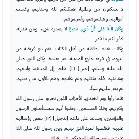
لا تتمكنون من وطئها، فمكنكم الله وخذلهم، وغنمتم
أموالهم، وقتلتموهم، وأسرتموهم.
وَكَانَ اللَّهُ عَلَى كُلِّ شَيْءٍ قَدِيرًا
لا يعجزه شيء، ومن قدرته،
قدَّر لكم ما قدر.
وكانت هذه الطائفة من أهل الكتاب، هم بنو قريظة من
اليهود، في قرية خارج المدينة، غير بعيدة، وكان النبي صلى
الله عليه وسلم، [حين] (١١) هاجر إلى المدينة، وادعهم،
وهادنهم، فلم يقاتلهم ولم يقاتلوه، وهم باقون على دينهم،
لم يغير عليهم شيئًا.
فلما رأوا يوم الخندق، الأحزاب الذين تحزبوا على رسول الله
وكثرتهم، وقلة المسلمين، وظنوا أنهم سيستأصلون الرسول
والمؤمنين، وساعد على ذلك، [تدجيل] (١٢) بعض رؤسائهم
عليهم، فنقضوا العهد الذي بينهم وبين رسول الله صلى الله
عليه وسلم، ومالؤوا المشركين على قتاله.