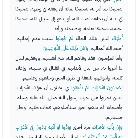
شحيحًا بما أمر به، شحيحًا بماله أن ينفقه في وجهه، شحيحًا
في بدنه أن يجاهد أعداء الله، أو يدعو إلى سبيل الله، شحيحًا
بجاهه، شحيحًا بعلمه، ونصيحته ورأيه.
أُولَئِكَ
الذين بتلك الحالة
لَمْ يُؤْمِنُوا
بسبب عدم إيمانهم،
أحبط الله أعمالهم،
وَكَانَ ذَلِكَ عَلَى اللَّهِ يَسِيرًا
وأما المؤمنون، فقد وقاهم الله، شح أنفسهم، ووفقهم لبذل
ما أمروا به، من بذل لأبدانهم في القتال في سبيله، وإعلاء
كلمته، وأموالهم، للنفقة في طرق الخير، وجاههم وعلمهم.
يَحْسَبُونَ الأحْزَابَ لَمْ يَذْهَبُوا
أي: يظنون أن هؤلاء الأحزاب،
الذين تحزبوا على حرب رسول الله صلى الله عليه وسلم،
وأصحابه، لم يذهبوا حتى يستأصلوهم، فخاب ظنهم، وبطل
حسبانهم.
وَإِنْ يَأْتِ الأحْزَابُ
مرة أخرى
يَوَدُّوا لَوْ أَنَّهُمْ بَادُونَ فِي الأعْرَابِ
يَسْأَلُونَ عَنْ أَنْبَائِكُمْ
أي: لو أتى الأحزاب مرة ثانية مثل هذه