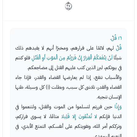
ﰚ
١٦
قُلْ
.
قُلْ
لهم، لائمًا على فرارهم، ومخبرًا أنهم لا يفيدهم ذلك
شيئًا
لَنْ يَنْفَعَكُمُ الْفِرَارُ إِنْ فَرَرْتُمْ مِنَ الْمَوْتِ أَوِ الْقَتْلِ
فلو كنتم
في بيوتكم، لبرز الذين كتب عليهم القتل إلى مضاجعكم.
والأسباب تنفع، إذا لم يعارضها القضاء والقدر، فإذا جاء
القضاء والقدر، تلاشى كل سبب، وبطلت (١) كل وسيلة، ظنها
الإنسان تنجيه.
وَإِذًا
حين فررتم لتسلموا من الموت والقتل، ولتنعموا في
الدنيا فإنكم
لا تُمَتَّعُونَ إِلا قَلِيلا
متاعًا، لا يسوى فراركم،
وترككم أمر الله، وتفويتكم على أنفسكم، التمتع الأبدي، في
النعيم السرمدي.