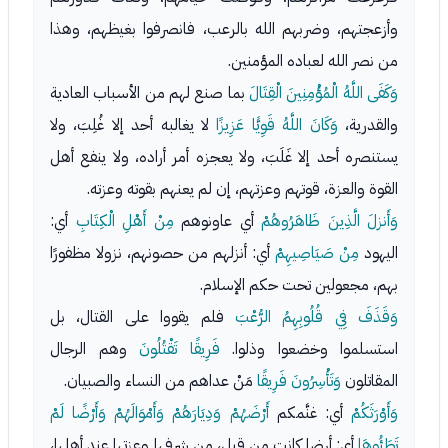
وأزعجتهم، وضربهم الله بالرعب، فانصرفوا بغيظهم، وهذا
من نصر الله لعباده المؤمنين.
وَكَفَى اللَّهُ الْمُؤْمِنِينَ الْقِتَالَ
بما صنع لهم من الأسباب العادية
والقدرية،
وَكَانَ اللَّهُ قَوِيًّا عَزِيزًا
لا يغالبه أحد إلا غُلِبَ، ولا
يستنصره أحد إلا غَلَبَ، ولا يعجزه أمر أراده، ولا ينفع أهل
القوة والعزة، قوتهم وعزتهم، إن لم يعنهم بقوته وعزته.
وَأَنزلَ الَّذِينَ ظَاهَرُوهُمْ
أي عاونوهم
مِنْ أَهْلِ الْكِتَابِ
أي:
اليهود
مِنْ صَيَاصِيهِمْ
أي: أنزلهم من حصونهم، نزولا مظفورًا
بهم، مجعولين تحت حكم الإسلام.
وَقَذَفَ فِي قُلُوبِهِمُ الرُّعْبَ
فلم يقووا على القتال، بل
استسلموا وخضعوا وذلوا.
فَرِيقًا تَقْتُلُونَ
وهم الرجال
المقاتلون
وَتَأْسِرُونَ فَرِيقًا
مَنْ عداهم من النساء والصبيان.
وَأَوْرَثَكُمْ
أي: غنَّمكم
أَرْضَهُمْ وَدِيَارَهُمْ وَأَمْوَالَهُمْ وَأَرْضًا لَمْ
تَطَئُوهَا
أي: أرضا كانت من قبل، من شرفها وعزتها عند أهلها،