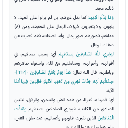
ذلك، مجد.
وَمَا بَدَّلُوا تَبْدِيلا
كما بدل غيرهم، بل لم يزالوا على العهد، لا
يلوون، ولا يتغيرون، فهؤلاء، الرجال على الحقيقة، ومن (٨)
عداهم، فصورهم صور رجال، وأما الصفات، فقد قصرت عن
صفات الرجال.
لِيَجْزِيَ اللَّهُ الصَّادِقِينَ بِصِدْقِهِمْ
أي: بسبب صدقهم، في
أقوالهم، وأحوالهم، ومعاملتهم مع الله، واستواء ظاهرهم
وباطنهم، قال الله تعالى:
هَذَا يَوْمُ يَنْفَعُ الصَّادِقِينَ -[٦٦٢]-
صِدْقُهُمْ لَهُمْ جَنَّاتٌ تَجْرِي مِنْ تَحْتِهَا الأنْهَارُ خَالِدِينَ فِيهَا أَبَدًا
الآية.
أي: قدرنا ما قدرنا، من هذه الفتن والمحن، والزلازل، ليتبين
الصادق من الكاذب، فيجزي الصادقين بصدقهم
وَيُعَذِّبَ
الْمُنَافِقِينَ
الذين تغيرت قلوبهم وأعمالهم، عند حلول الفتن،
ولم يفوا بما عاهدوا الله عليه.