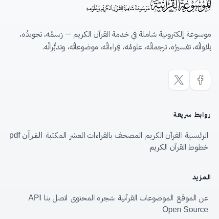
موسوعة إلكترونية شاملة في خدمة القرآن الكريم — رَسمُه، تجويدُه،
تِلاواتُه، تفسيرُه، ترجماتُه، علومُه، قِراءاتُه، موضوعاتُه، وتدبُّراتُه.
روابط سريعة
الرئيسية
القرآن الكريم
المصحف بالقراءات العشر
المكتبة
القرآن pdf
خطوط القرآن الكريم
المزيد
عن الموقع
الموضوعات القرآنية
شجرة المحتوى
اتصل بنا
API
Open Source