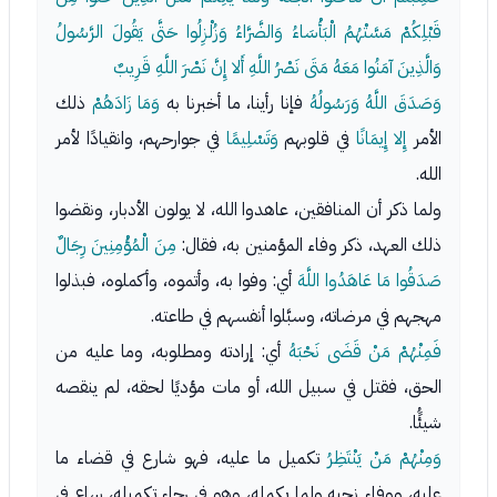
قَبْلِكُمْ مَسَّتْهُمُ الْبَأْسَاءُ وَالضَّرَّاءُ وَزُلْزِلُوا حَتَّى يَقُولَ الرَّسُولُ
وَالَّذِينَ آمَنُوا مَعَهُ مَتَى نَصْرُ اللَّهِ أَلا إِنَّ نَصْرَ اللَّهِ قَرِيبٌ
وَصَدَقَ اللَّهُ وَرَسُولُهُ
فإنا رأينا، ما أخبرنا به
وَمَا زَادَهُمْ
ذلك
الأمر
إِلا إِيمَانًا
في قلوبهم
وَتَسْلِيمًا
في جوارحهم، وانقيادًا لأمر
الله.
ولما ذكر أن المنافقين، عاهدوا الله، لا يولون الأدبار، ونقضوا
ذلك العهد، ذكر وفاء المؤمنين به، فقال:
مِنَ الْمُؤْمِنِينَ رِجَالٌ
صَدَقُوا مَا عَاهَدُوا اللَّهَ
أي: وفوا به، وأتموه، وأكملوه، فبذلوا
مهجهم في مرضاته، وسبَّلوا أنفسهم في طاعته.
فَمِنْهُمْ مَنْ قَضَى نَحْبَهُ
أي: إرادته ومطلوبه، وما عليه من
الحق، فقتل في سبيل الله، أو مات مؤديًا لحقه، لم ينقصه
شيئًُا.
وَمِنْهُمْ مَنْ يَنْتَظِرُ
تكميل ما عليه، فهو شارع في قضاء ما
عليه، ووفاء نحبه ولما يكمله، وهو في رجاء تكميله، ساع في