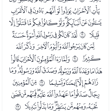
ﯛﯜﯝﯞﯟﯠﯡﯢ
ﯣﯤﯥﯦﯧﯨﯩﯪﯫﯬ
ﯭ
ﯯﯰﯱﯲﯳﯴﯵﯶ
ﰓ
ﯷﯸﯹﯺﯻﯼﯽﯾ
ﯿ
ﰁﰂﰃﰄﰅ
ﰔ
ﰆﰇﰈﰉﰊﰋﰌﰍﰎﰏ
ﰐﰑﰒﰓ
ﭑﭒ
ﰕ
ﭓﭔﭕﭖﭗﭘﭙﭚﭛﭜ
ﭝﭞﭟﭠﭡﭢﭣﭤ
ﰖ