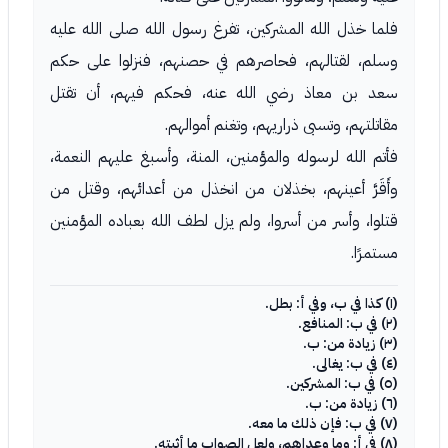
فلما خذل الله المشركين، تفرغ رسول الله صلى الله عليه
وسلم، لقتالهم، فحاصرهم في حصنهم، فنزلوا على حكم
سعد بن معاذ رضي الله عنه، فحكم فيهم، أن تقتل
مقاتلتهم، وتسبى ذراريهم، وتغنم أموالهم.
فأتم الله لرسوله والمؤمنين، المنة، وأسبغ عليهم النعمة،
وأَقَرَّ أعينهم، بخذلان من انخذل من أعدائهم، وقتل من
قتلوا، وأسر من أسروا، ولم يزل لطف الله بعباده المؤمنين
مستمرًا.
(١) كذا في ب، وفي أ: بطل.
(٢) في ب: المنافع.
(٣) زيادة من: ب.
(٤) في ب: يغالى.
(٥) في ب: المشركين.
(٦) زيادة من: ب.
(٧) في ب: فإن ذلك ما معه.
(٨) في أ: وما وعداهم، ولعل الصواب ما أثبته.