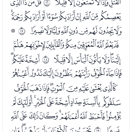
ﭚﭛﭜﭝﭞﭟ
ﭡﭢﭣﭤ
ﰏ
ﭥﭦﭧﭨﭩﭪﭫﭬﭭﭮﭯﭰ
ﭱﭲﭳﭴﭵﭶﭷﭸﭹ
ﭻ
ﰐ
ﭼﭽﭾﭿﮀﮁﮂﮃ
ﮄﮅﮆﮇﮈﮉﮊ
ﮌﮍﮎ
ﰑ
ﮏﮐﮑﮒﮓﮔﮕﮖ
ﮗﮘﮙﮚﮛﮜﮝﮞﮟ
ﮠﮡﮢﮣﮤﮥﮦﮧﮨ
ﮩﮪﮫﮬﮭﮮﮯﮰﮱ
ﯓ
ﯕﯖﯗﯘﯙﯚ
ﰒ