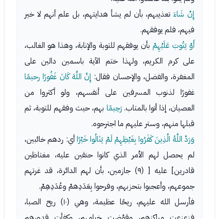
إِنْ شَاءَ
تعذيبهم، بأن لم يشأ هدايتهم، بل علم أنهم لا خير
فيهم، فلم يوفقهم.
أَوْ يَتُوبَ عَلَيْهِمْ
بأن يوفقهم للتوبة والإنابة، وهذا هو الغالب،
على كرم الكريم، ولهذا ختم الآية باسمين دالين على
المغفرة، والفضل، والإحسان فقال:
إِنَّ اللَّهَ كَانَ غَفُورًا رحيمًا
غفورًا لذنوب المسرفين على أنفسهم، ولو أكثروا من
العصيان، إذا أتوا بالمتاب.
رَحِيمًا
بهم، حيث وفقهم للتوبة، ثم
قبلها منهم، وستر عليهم ما اجترحوه.
وَرَدَّ اللَّهُ الَّذِينَ كَفَرُوا بِغَيْظِهِمْ لَمْ يَنَالُوا خَيْرًا
أي: ردهم خائبين،
لم يحصل لهم الأمر الذي كانوا حنقين عليه، مغتاظين
قادرين] عليه [ (٩) جازمين، بأن لهم الدائرة، قد غرتهم
جموعهم، وأعجبوا بتحزبهم، وفرحوا بِعَدَدِهمْ وعُدَدِهِمْ.
فأرسل الله عليهم، ريحًا عظيمة، وهي (١٠) ريح الصبا،
فزعزعت مراكزهم، وقوَّضت خيامهم، وكفأت قدورهم