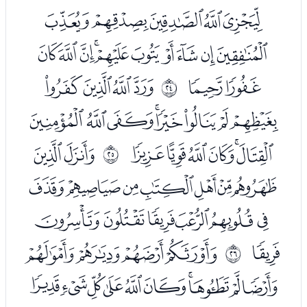
ﭦﭧﭨﭩﭪ
ﭫﭬﭭﭮﭯﭰﭱﭲﭳﭴ
ﭵﭶ
ﭸﭹﭺﭻ
ﰗ
ﭼﭽﭾﭿﮀﮁﮂﮃ
ﮄﮅﮆﮇﮈﮉ
ﮋﮌ
ﰘ
ﮍﮎﮏﮐﮑﮒﮓ
ﮔﮕﮖﮗﮘﮙ
ﮚ
ﮜﮝﮞﮟ
ﰙ
ﮠﮡﮢﮣﮤﮥﮦﮧﮨﮩ