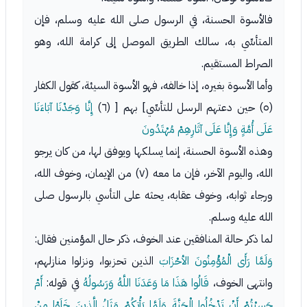
فالأسوة الحسنة، في الرسول صلى الله عليه وسلم، فإن
المتأسِّي به، سالك الطريق الموصل إلى كرامة الله، وهو
الصراط المستقيم.
وأما الأسوة بغيره، إذا خالفه، فهو الأسوة السيئة، كقول الكفار
(٥) حين دعتهم الرسل للتأسِّي] بهم [ (٦)
إِنَّا وَجَدْنَا آبَاءَنَا
عَلَى أُمَّةٍ وَإِنَّا عَلَى آثَارِهِمْ مُهْتَدُونَ
وهذه الأسوة الحسنة، إنما يسلكها ويوفق لها، من كان يرجو
الله، واليوم الآخر، فإن ما معه (٧) من الإيمان، وخوف الله،
ورجاء ثوابه، وخوف عقابه، يحثه على التأسي بالرسول صلى
الله عليه وسلم.
لما ذكر حالة المنافقين عند الخوف، ذكر حال المؤمنين فقال:
وَلَمَّا رَأَى الْمُؤْمِنُونَ الأحْزَابَ
الذين تحزبوا، ونزلوا منازلهم،
وانتهى الخوف،
قَالُوا هَذَا مَا وَعَدَنَا اللَّهُ وَرَسُولُهُ
في قوله:
أَمْ
حَسِبْتُمْ أَنْ تَدْخُلُوا الْجَنَّةَ وَلَمَّا يَأْتِكُمْ مَثَلُ الَّذِينَ خَلَوْا مِنْ