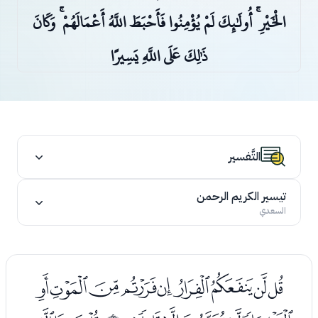
الْخَيْرِ ۚ أُولَٰئِكَ لَمْ يُؤْمِنُوا فَأَحْبَطَ اللَّهُ أَعْمَالَهُمْ ۚ وَكَانَ
ذَٰلِكَ عَلَى اللَّهِ يَسِيرًا
التَّفسير
تيسير الكريم الرحمن
السعدي
ﭑﭒﭓﭔﭕﭖﭗﭘﭙ