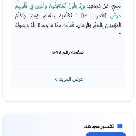
نَجِيحٍ، عَنْ مُجَاهِدٍ:
وَإِذْ يَقُولُ الْمُنَافِقُونَ وَالَّذِينَ فِي قُلُوبِهِمْ
مَرَضٌ
[الأحزاب: ١٢] " تُكَلِّمُهُمْ بِالنِّفَاقِ يَوْمَئِذٍ وَتُكَلِّمُ
الْمُؤْمِنِينَ بِالْحَقِّ وَالْإِيمَانِ، فَقَالُوا: هَذَا مَا وَعَدَنَا اللَّهُ وَرَسُولُهُ
"
صفحة رقم 548
عرض المزيد
تفسير مجاهد