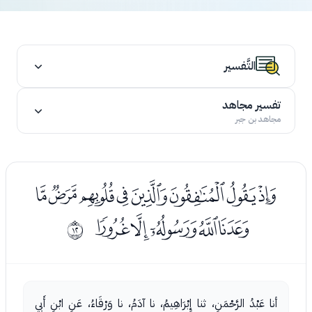
التَّفسير
تفسير مجاهد
مجاهد بن جبر
ﮝﮞﮟﮠﮡﮢﮣﮤ
ﮥﮦﮧﮨﮩ
ﰋ
أنا عَبْدُ الرَّحْمَنِ، ثنا إِبْرَاهِيمُ، نا آدَمُ، نا وَرْقَاءُ، عَنِ ابْنِ أَبِي