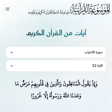
فتح ال
آيات من القرآن الكريم
سورة الأحزاب
الآية 12
وَإِذْ يَقُولُ الْمُنَافِقُونَ وَالَّذِينَ فِي قُلُوبِهِمْ مَرَضٌ مَا
وَعَدَنَا اللَّهُ وَرَسُولُهُ إِلَّا غُرُورًا