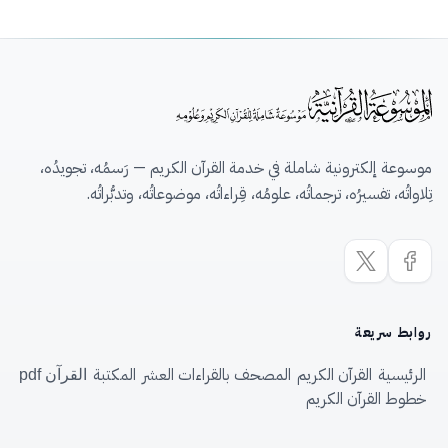
موسوعة إلكترونية شاملة في خدمة القرآن الكريم — رَسمُه، تجويدُه،
تِلاواتُه، تفسيرُه، ترجماتُه، علومُه، قِراءاتُه، موضوعاتُه، وتدبُّراتُه.
روابط سريعة
الرئيسية
القرآن الكريم
المصحف بالقراءات العشر
المكتبة
القرآن pdf
خطوط القرآن الكريم