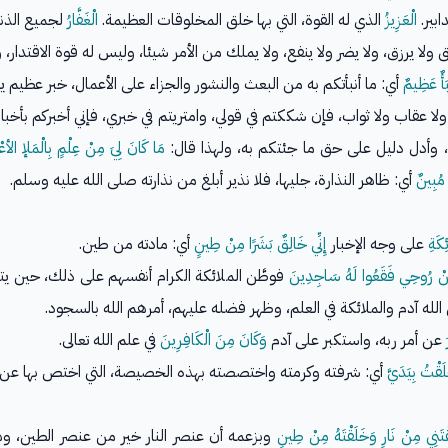
الْعَزِيزُ
الذي له القوة، التي بها خلق المخلوقات العظيمة.
الْغَفَّارُ
لجميع الذنو
 يرزق، ولا يضر ولا ينفع، ولا يملك من الأمر شيئا، وليس له قوة الاقتدار، ولا
َأٌ عَظِيمٌ
أي: ما أنبأتكم به من البعث والنشور والجزاء على الأعمال، خبر عظيم ين
عقاب ولا ثواب، فإن شككتم في قولي، وامتريتم في خبري، فإني أخبركم بأخبار لا
، وأدل دليل على حق ما جئتكم به، ولهذا قال:
مَا كَانَ لِيَ مِنْ عِلْمٍ بِالْمَلإ الأع
ٌ مُبِينٌ
أي: ظاهر النذارة، جليها، فلا نذير أبلغ من نذارته صلى الله عليه وسلم.
ِكَةِ
على وجه الإخبار
إِنِّي خَالِقٌ بَشَرًا مِنْ طِينٍ
أي: مادته من طين.
نْ رُوحِي فَقَعُوا لَهُ سَاجِدِينَ
فوطَّن الملائكة الكرام أنفسهم على ذلك، حين يتم خ
الله آدم والملائكة في العلم، وظهر فضله عليهم، أمرهم الله بالسجود.
عن أمر ربه، واستكبر على آدم
وَكَانَ مِنَ الْكَافِرِينَ
في علم الله تعالى.
َقْتُ بِيَدَيَّ
أي: شرفته وكرمته واختصصته بهذه الخصيصة، التي اختص بها عن س
َقْتَنِي مِنْ نَارٍ وَخَلَقْتَهُ مِنْ طِينٍ
وبزعمه أن عنصر النار خير من عنصر الطين، وهذ