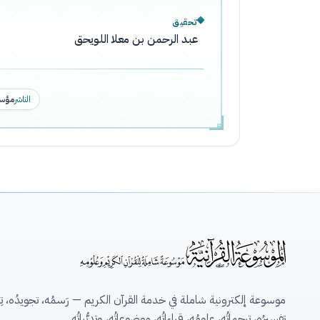
تحقيق
عبد الرحمن بن معلا اللويحق
الناشر
مؤسس
موسوعة إلكترونية شاملة في خدمة القرآن الكريم — رَسمُه، تجويدُه، تِلاو
تفسيرُه، ترجماتُه، علومُه، قِراءاتُه، موضوعاتُه، وتدبُّراتُه.