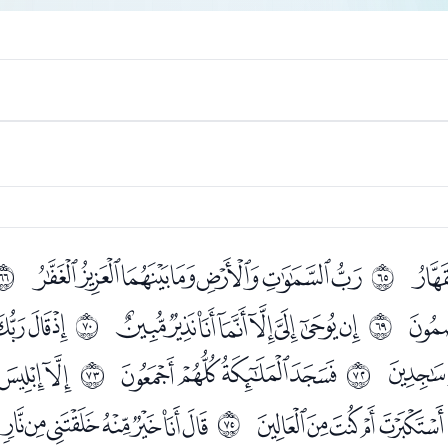
ﭵ
ﭷﭸﭹﭺﭻﭼﭽ
ﱀ
ﱁ
ﮐ
ﮒﮓﮔﮕﮖﮗﮘﮙ
ﮛﮜ
ﱄ
ﱅ
ﮭ
ﮯﮰﮱﯓ
ﯕﯖ
ﱇ
ﱈ
ﯦﯧﯨﯩﯪ
ﯬﯭﯮﯯﯰﯱﯲ
ﱊ