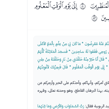
ﰎ
ﰐﰑﰒﰓ
ﱏ
ﱒ
* أَنْتُمْ عَنْهُ مُعْرِضُونَ * مَا كَانَ لِيَ مِنْ عِلْمٍ بِالْمَلإ الأعْلَى
 مِنْ رُوحِي فَقَعُوا لَهُ سَاجِدِينَ * فَسَجَدَ الْمَلائِكَةُ كُلُّهُمْ
 قَالَ أَنَا خَيْرٌ مِنْهُ خَلَقْتَنِي مِنْ نَارٍ وَخَلَقْتَهُ مِنْ طِينٍ
 إِلَى يَوْمِ الْوَقْتِ الْمَعْلُومِ * قَالَ فَبِعِزَّتِكَ لأغْوِيَنَّهُمْ
لكني آمركم، وأنهاكم، وأحثكم على الخير وأزجركم عن
ته، بهذا البرهان القاطع، وهو وحدته تعالى، وقهره
د الربوبية فقال:
رَبُّ السَّمَاوَاتِ وَالأرْضِ وَمَا بَيْنَهُمَا