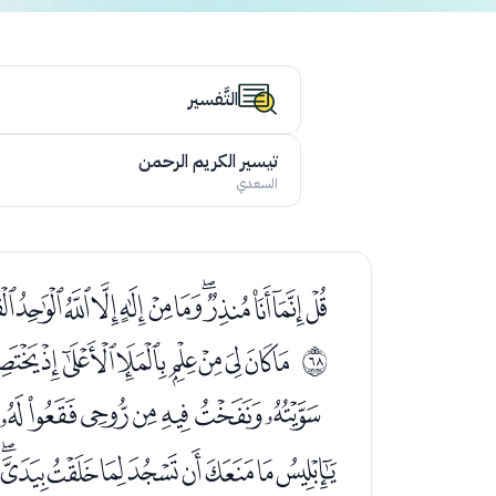
التَّفسير
تيسير الكريم الرحمن
السعدي
ﭪﭫﭬﭭﭮﭯﭰﭱﭲﭳﭴ
ﮈﮉﮊﮋﮌﮍﮎﮏ
ﱃ
ﮦﮧﮨﮩﮪﮫﮬ
ﯝﯞﯟﯠﯡﯢﯣﯤﯥ