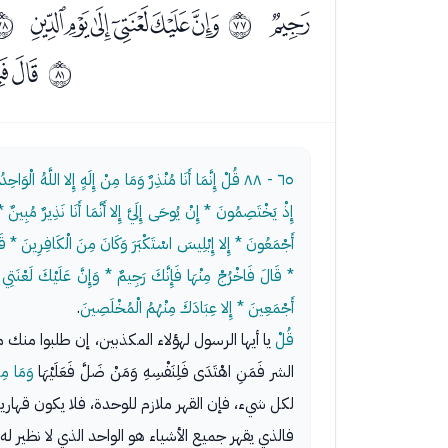
ﯻ
ﯽﯾﯿﰀﰁﰂ
ﱌ
ﱍ
ﰕ
ﱐ
٦٥ - ٨٨
قُلْ إِنَّمَا أَنَا مُنْذِرٌ وَمَا مِنْ إِلَهٍ إِلا اللَّهُ الْو
إِذْ يَخْتَصِمُونَ * إِنْ يُوحَى إِلَيَّ إِلا أَنَّمَا أَنَا نَذِيرٌ مُبِ
أَجْمَعُونَ * إِلا إِبْلِيسَ اسْتَكْبَرَ وَكَانَ مِنَ الْكَافِرِينَ * قَال
* قَالَ فَاخْرُجْ مِنْهَا فَإِنَّكَ رَجِيمٌ * وَإِنَّ عَلَيْكَ لَعْنَتِي إِ
أَجْمَعِينَ * إِلا عِبَادَكَ مِنْهُمُ الْمُخْلَصِينَ
.
قُلْ
يا أيها الرسول لهؤلاء المكذبين، إن طلبوا منك
الشر فَمَنِ اهْتَدَى فَلِنَفْسِهِ وَمَنْ ضَلَّ فَعَلَيْهَا
وَمَا مِنْ
لكل شيء، فإن القهر ملازم للوحدة، فلا يكون قهاري
فالذي يقهر جميع الأشياء هو الواحد الذي لا نظير ل