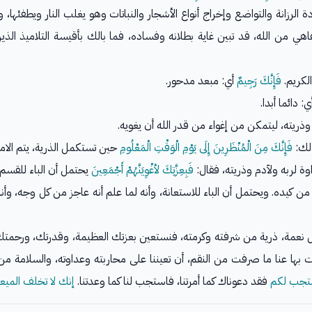
لرزانة والتواضع وإخراج أنواع الأشجار والنباتات وهو يغلب النار ويطفئها، وال
ي من الله، قد تبين غاية بطلانه وفساده، فما بالك بأقيسة التلاميذ الذين
لكريم.
فَإِنَّكَ رَجِيمٌ
أي: مبعد مدحور.
: دائما أبدا.
ذريته، ليتمكن من إغواء من قدر الله أن يغويه.
ذلك:
فَإِنَّكَ مِنَ الْمُنْظَرِينَ إِلَى يَوْمِ الْوَقْتِ الْمَعْلُومِ
حين تستكمل الذرية، يتم الام
وة لربه ولآدم وذريته، فقال:
فَبِعِزَّتِكَ لأغْوِيَنَّهُمْ أَجْمَعِينَ
يحتمل أن الباء للقسم،
كيده. ويحتمل أن الباء للاستعانة، وأنه لما علم أنه عاجز من كل وجه، وأنه 
كل نعمة، ذرية من شرفته وكرمته، فنستعين بعزتك العظيمة، وقدرتك، ورحمتك
فت بها عنا ما صرفت من النقم، أن تعيننا على محاربته وعداوته، والسلامة
ستجب لكم
فقد دعوناك كما أمرتنا، فاستجب لنا كما وعدتنا.
إنك لا تخلف الميعا