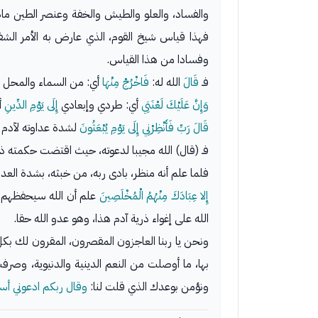
والفساد، والعلو والطيش والخفة وعنصر الطين مادة ا
فهذا قياس شيخ القوم، الذي عارض به الأمر الشفاه
وفسادا من هذا القياس.
فـ
قَالَ
الله له:
فَاخْرُجْ مِنْهَا
أي: من السماء والمحل ا
وَإِنَّ عَلَيْكَ لَعْنَتِي
أي: طردي وإبعادي
إِلَى يَوْمِ الدِّينِ
أي
قَالَ رَبِّ فَأَنْظِرْنِي إِلَى يَوْمِ يُبْعَثُونَ
لشدة عداوته لآدم و
فـ (قال) الله مجيبا لدعوته، حيث اقتضت حكمته 
فلما علم أنه منظر، بادى ربه، من خبثه، بشدة العدا
إِلا عِبَادَكَ مِنْهُمُ الْمُخْلَصِينَ
علم أن الله سيحفظهم من 
الله على إغواء ذرية آدم هذا، وهو عدو الله حقا.
ونحن يا ربنا العاجزون المقصرون، المقرون لك ب
بها، ما أوصلت من النعم الدينية والدنيوية، وصر
ونؤمن بوعدك الذي قلت لنا:
وقال ربكم ادعوني أ