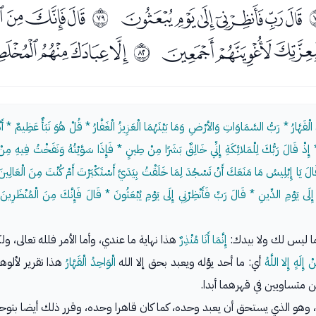
ﰄﰅﰆﰇﰈﰉ
ﰋﰌﰍ
ﱎ
ﰖﰗﰘ
ﰚﰛﰜﰝ
ﱑ
َاحِدُ الْقَهَّارُ * رَبُّ السَّمَاوَاتِ وَالأرْضِ وَمَا بَيْنَهُمَا الْعَزِيزُ الْغَفَّارُ * قُلْ هُوَ نَبَأٌ عَظِيمٌ 
ينٌ * إِذْ قَالَ رَبُّكَ لِلْمَلائِكَةِ إِنِّي خَالِقٌ بَشَرًا مِنْ طِينٍ * فَإِذَا سَوَّيْتُهُ وَنَفَخْتُ فِيهِ
َ يَا إِبْلِيسُ مَا مَنَعَكَ أَنْ تَسْجُدَ لِمَا خَلَقْتُ بِيَدَيَّ أَسْتَكْبَرْتَ أَمْ كُنْتَ مِنَ الْعَالِينَ *
لَى يَوْمِ الدِّينِ * قَالَ رَبِّ فَأَنْظِرْنِي إِلَى يَوْمِ يُبْعَثُونَ * قَالَ فَإِنَّكَ مِنَ الْمُنْظَرِينَ *
 ما ليس لك ولا بيدك:
إِنَّمَا أَنَا مُنْذِرٌ
هذا نهاية ما عندي، وأما الأمر فلله تعالى، و
 إِلَهٍ إِلا اللَّهُ
أي: ما أحد يؤله ويعبد بحق إلا الله
الْوَاحِدُ الْقَهَّارُ
هذا تقرير لألوهي
ن متساويين في قهرهما أبدا.
ه، وهو الذي يستحق أن يعبد وحده، كما كان قاهرا وحده، وقرر ذلك أيضا بتوحي