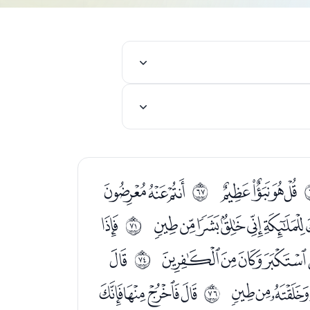
ﭿﮀﮁﮂ
ﮄﮅﮆ
ﱂ
ﮝﮞﮟﮠﮡﮢﮣ
ﮥ
ﱆ
ﯗﯘﯙﯚ
ﯜ
ﱉ
ﯳﯴﯵ
ﯷﯸﯹﯺ
ﱋ