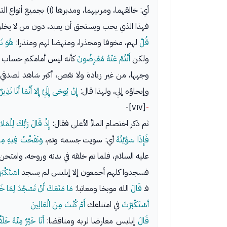
أي: خالقهما، ومربيهما، ومدبرها (١) بجميع أنواع التدابير.
فهذا الذي يحب ويستحق أن يعبد، دون من لا يخلق ولا
قُلْ
لهم، مخوفا ومحذرا، ومنهضا لهم ومنذرا:
هُوَ نَب
ولكن
أَنْتُمْ عَنْهُ مُعْرِضُونَ
كأنه ليس أمامكم حساب ولا 
وجهها، من غير زيادة ولا نقص، أكبر شاهد لصدقي
وإيحاؤه إلي، ولهذا قال:
إِنْ يُوحَى إِلَيَّ إِلا أَنَّمَا أَنَا نَذِير
[٧١٧]-
-
ثم ذكر اختصام الملأ الأعلى فقال:
إِذْ قَالَ رَبُّكَ لِلْمَلائ
فَإِذَا سَوَّيْتُهُ
أي: سويت جسمه وتم،
وَنَفَخْتُ فِيهِ مِ
عليه السلام، فلما تم خلقه في بدنه وروحه، وامتحن 
فسجدوا كلهم أجمعون إلا إبليس لم يسجد
اسْتَكْبَرَ
فـ
قَالَ
الله موبخا ومعاتبا:
مَا مَنَعَكَ أَنْ تَسْجُدَ لِمَا خَل
أسْتَكْبَرْتَ
في امتناعك
أَمْ كُنْتَ مِنَ الْعَالِينَ
قَالَ
إبليس معارضا لربه ومناقضا:
أَنَا خَيْرٌ مِنْهُ خَل