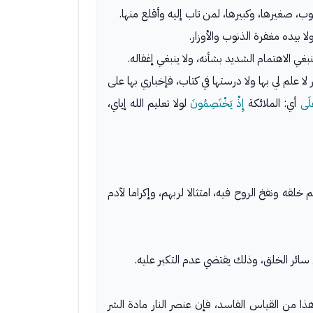
ب، صغيرها، وكبيرها، لمن تاب إليه وأقلع منها.
 بيده مغفرة الذنوب والأوزار.
بغي الاهتمام الشديد بشأنه، ولا ينبغي إغفاله.
 علم لي بها ولا درستها في كتاب، فإخباري بها على
ْلَى
أي: الملائكة
إِذْ يَخْتَصِمُونَ
لولا تعليم الله إياي،
لقه ونفخ الروح فيه، امتثالا لربهم، وإكراما لآدم
ائر الخلق، وذلك يقتضي عدم التكبر عليه.
ا من القياس الفاسد، فإن عنصر النار مادة الشر