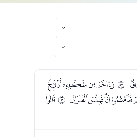
ﯨﯩﯪﯫ
ﰸ
ﰀﰁﰂﰃﰄﰅ
ﰇ
ﰻ