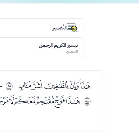
التَّفسير
تيسير الكريم الرحمن
السعدي
ﯗﯘﯙﯚﯛﯜ
ﯞ
ﰶ
ﯭﯮﯯﯰﯱﯲﯳ
ﰹ