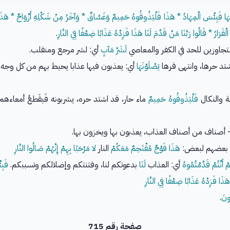
نَهَا فَبِئْسَ الْمِهَادُ * هَذَا فَلْيَذُوقُوهُ حَمِيمٌ وَغَسَّاقٌ * وَآخَرُ مِنْ شَكْلِهِ أَزْوَاجٌ * هَذَا فَ
َرَارُ * قَالُوا رَبَّنَا مَنْ قَدَّمَ لَنَا هَذَا فَزِدْهُ عَذَابًا ضِعْفًا فِي النَّارِ
.
تجاوزين للحد في الكفر والمعاصي
لَشَرَّ مَآبٍ
أي: لشر مرجع ومنقلب.
تد حرها، وانتهى قرها
يَصْلَوْنَهَا
أي: يعذبون فيها عذابا يحيط بهم من كل وجه
ة والنكال
فَلْيَذُوقُوهُ حَمِيمٌ
ماء حار، قد اشتد حره، يشربونه فَيقَطعُ أمعاءهم
ول بعضهم لبعض:
هَذَا فَوْجٌ مُقْتَحِمٌ مَعَكُمْ
النار
لا مَرْحَبًا بِهِمْ إِنَّهُمْ صَالُوا النَّارِ
مْ أَنْتُمْ قَدَّمْتُمُوهُ
أي: العذاب
لَنَا
بدعوتكم لنا، وفتنتكم وإضلالكم وتسببكم.
فَبِئ
 هَذَا فَزِدْهُ عَذَابًا ضِعْفًا فِي النَّارِ
ونَ
.
صفحة رقم 715