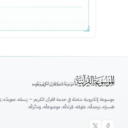
موسوعة إلكترونية شاملة في خدمة القرآن الكريم — رَسمُه، تجويدُه، تِلاو
تفسيرُه، ترجماتُه، علومُه، قِراءاتُه، موضوعاتُه، وتدبُّراتُه.