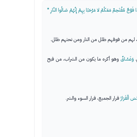
وْجٌ مُقْتَحِمٌ مَعَكُمْ لا مَرْحَبًا بِهِمْ إِنَّهُمْ صَالُوا النَّارِ *
، لهم من فوقهم ظلل من النار ومن تحتهم ظلل.
.
وَغَسَّاقٌ
وهو أكره ما يكون من الشراب، من قيح
ْسَ الْقَرَارُ
قرار الجميع، قرار السوء والشر.