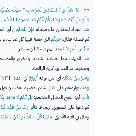
٥٥ - ٦٤
هَذَا وَإِنَّ لِلطَّاغِينَ لَشَرَّ مَآبٍ * جَهَنَّمَ يَصْلَوْ
قَالُوا بَلْ أَنْتُمْ لا مَرْحَبًا بِكُمْ أَنْتُمْ قد متموه لَنَا فَبِئْسَ الْق
هَذَا
الجزاء للمتقين ما وصفناه
وَإِنَّ لِلطَّاغِينَ
أي: الم
ثم فصله فقال:
جَهَنَّمَ
التي جمع فيها كل عذاب، واش
فَبِئْسَ الْمِهَادُ
المعد لهم مسكنا ومستقرا.
هَذَا
المهاد، هذا العذاب الشديد، والخزي والفضيح
وصديد، مر المذاق، كريه الرائحة.
وَآخَرُ مِنْ شَكْلِهِ
أي: من نوعه
أَزْوَاجٌ
أي: عدة -[٧١٦]- أصناف من أصناف العذاب، يعذبون بها ويخزون بها.
وعند تواردهم على النار يشتم بعضهم بعضا، ويق
قَالُوا
أي: الفوج المقبل المقتحم:
بَلْ أَنْتُمْ لا مَرْحَبًا بِكُ
ثم دعوا على المغوين لهم، فـ
قَالُوا رَبَّنَا مَنْ قَدَّمَ لَنَا
وقال في الآية الأخرى:
قَالَ لِكُلٍّ ضِعْفٌ وَلَكِنْ لا تَعْلَمُ