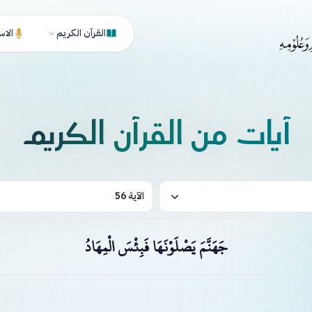
القرآن الكريم
الاس
آيات من القرآن الكريم
الآية 56
جَهَنَّمَ يَصْلَوْنَهَا فَبِئْسَ الْمِهَادُ