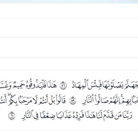
ﯟﯠﯡ
ﯣﯤﯥﯦ
ﰷ
ﯴﯵﯶﯷ
ﯹﯺﯻﯼﯽﯾﯿ
ﰺ
ﰈﰉﰊﰋﰌﰍﰎﰏﰐﰑ
ﰼ