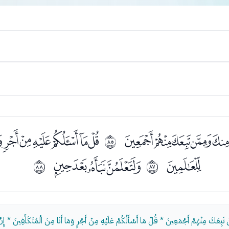
ﭙﭚﭛﭜ
ﭞﭟﭠﭡﭢﭣ
ﱔ
ﭭ
ﭯﭰﭱﭲ
ﱖ
ﱗ
بِعَكَ مِنْهُمْ أَجْمَعِينَ * قُلْ مَا أَسْأَلُكُمْ عَلَيْهِ مِنْ أَجْرٍ وَمَا أَنَا مِنَ الْمُتَكَلِّفِينَ * إِنْ هُ