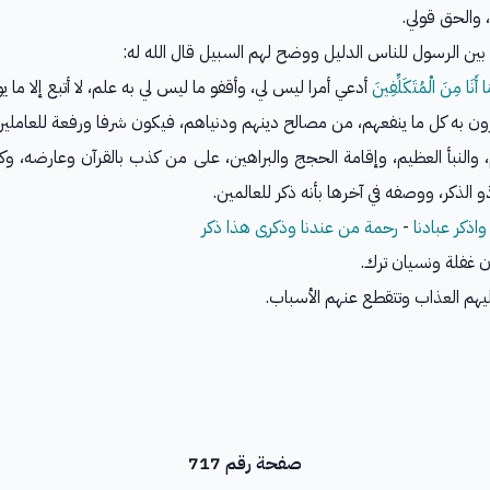
والحق قولي.
بين الرسول للناس الدليل ووضح لهم السبيل قال الله له:
 أَنَا مِنَ الْمُتَكَلِّفِينَ
أدعي أمرا ليس لي، وأقفو ما ليس لي به علم، لا أتبع إلا ما يوح
ون به كل ما ينفعهم، من مصالح دينهم ودنياهم، فيكون شرفا ورفعة للعاملين
والنبأ العظيم، وإقامة الحجج والبراهين، على من كذب بالقرآن وعارضه، وك
و الذكر، ووصفه في آخرها بأنه ذكر للعالمين.
واذكر عبادنا
-
رحمة من عندنا وذكرى
هذا ذكر
ان غفلة ونسيان ترك.
هم العذاب وتتقطع عنهم الأسباب.
صفحة رقم 717