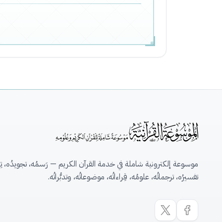
موسوعة إلكترونية شاملة في خدمة القرآن الكريم — رَسمُه، تجويدُه، تِلاو
تفسيرُه، ترجماتُه، علومُه، قِراءاتُه، موضوعاتُه، وتدبُّراتُه.