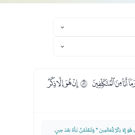
ﭤﭥﭦﭧ
ﭩﭪﭫﭬ
ﱕ
وَ إِلا ذِكْرٌ لِلْعَالَمِينَ * وَلَتَعْلَمُنَّ نَبَأَهُ بَعْدَ حِينٍ
.