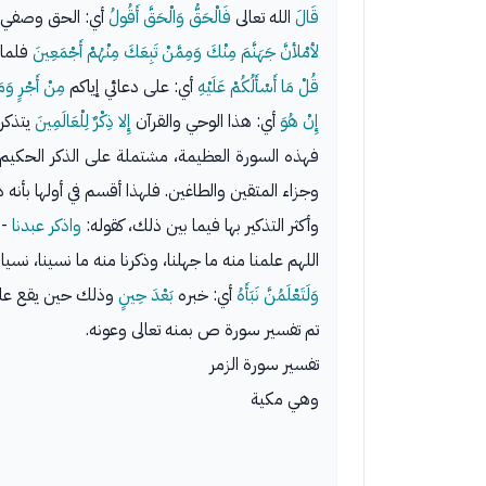
قَالَ
الله تعالى
فَالْحَقُّ وَالْحَقَّ أَقُولُ
أي: الحق وصفي، 
لأمْلأنَّ جَهَنَّمَ مِنْكَ وَمِمَّنْ تَبِعَكَ مِنْهُمْ أَجْمَعِينَ
فلما 
قُلْ مَا أَسْأَلُكُمْ عَلَيْهِ
أي: على دعائي إياكم
مِنْ أَجْرٍ وَمَا
إِنْ هُوَ
أي: هذا الوحي والقرآن
إِلا ذِكْرٌ لِلْعَالَمِينَ
يتذكر
فهذه السورة العظيمة، مشتملة على الذكر الحكيم، 
وجزاء المتقين والطاغين. فلهذا أقسم في أولها بأنه ذ
وأكثر التذكير بها فيما بين ذلك، كقوله:
واذكر عبدنا
-
اللهم علمنا منه ما جهلنا، وذكرنا منه ما نسينا، نسي
وَلَتَعْلَمُنَّ نَبَأَهُ
أي: خبره
بَعْدَ حِينٍ
وذلك حين يقع علي
تم تفسير سورة ص بمنه تعالى وعونه.
تفسير سورة الزمر
وهي مكية