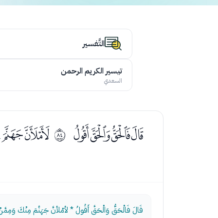
التَّفسير
تيسير الكريم الرحمن
السعدي
ﭑﭒﭓﭔ
ﭖﭗﭘ
ﱓ
قَالَ فَالْحَقُّ وَالْحَقَّ أَقُولُ * لأمْلأنَّ جَهَنَّمَ مِنْكَ وَمِمَّنْ تَ