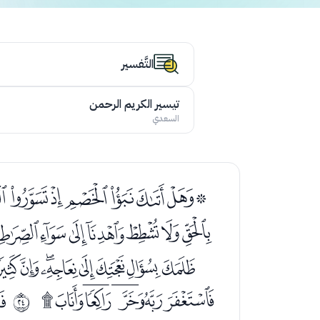
التَّفسير
تيسير الكريم الرحمن
السعدي
ﭴﭵﭶﭷﭸﭹﭺ
ﮏﮐﮑﮒﮓﮔﮕ
ﮩﮪﮫﮬﮭﮮﮯﮰ
ﯥﯦﯧﯨﯩﯪ
ﯬ
ﰗ