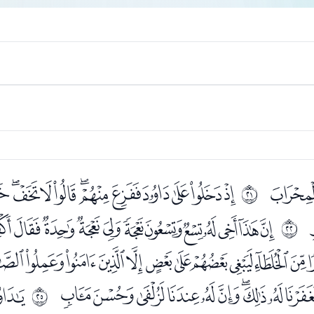
ﭻ
ﭽﭾﭿﮀﮁﮂﮃﮄﮅﮆ
ﰔ
ﮗﮘﮙﮚﮛﮜﮝﮞﮟﮠﮡ
ﰕ
ﮱﯓﯔﯕﯖﯗﯘﯙﯚﯛﯜﯝ
ﯭﯮﯯﯰﯱﯲﯳﯴﯵ
ﯷ
ﰘ