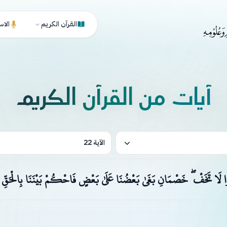
القرآن الكريم
الاس
آيات من القرآن الكريم
الآية 22
الُوا لَا تَخَفْ ۖ خَصْمَانِ بَغَىٰ بَعْضُنَا عَلَىٰ بَعْضٍ فَاحْكُمْ بَيْنَنَا بِالْحَقِّ 