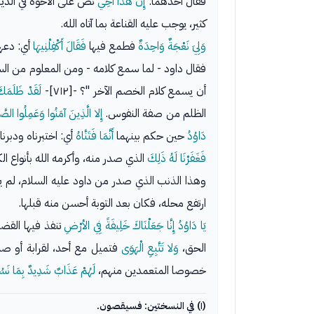
فقال أحدهما:
إِنَّ هَذَا أَخِي
نص على الأخوة في الدين
كثير، يوجب عليه القناعة بما آتاه الله.
وَلِيَ نَعْجَةٌ وَاحِدَةٌ
فطمع فيها
فَقَالَ أَكْفِلْنِيهَا
أي: دعها
فقال داود - لما سمع كلامه - ومن المعلوم من السي
أن يسمع كلام الخصم الآخر "؟ -[٧١٢]-
لَقَدْ ظَلَمَكَ
الظلم من صفة النفوس.
إِلا الَّذِينَ آمَنُوا وَعَمِلُوا الصّ
دَاوُدُ
حين حكم بينهما
أَنَّمَا فَتَنَّاهُ
أي: اختبرناه ودبرن
فَغَفَرْنَا لَهُ ذَلِكَ
الذي صدر منه، وأكرمه الله بأنواع ال
وهذا الذنب الذي صدر من داود عليه السلام، لم يذكر
ارتفع محله، فكان بعد التوبة أحسن منه قبلها.
يَا دَاوُدُ إِنَّا جَعَلْنَاكَ خَلِيفَةً فِي الأرْضِ
تنفذ فيها القضاي
الحق،
وَلا تَتَّبِعِ الْهَوَى
فتميل مع أحد، لقرابة أو صد
خصوصا المتعمدين منهم،
لَهُمْ عَذَابٌ شَدِيدٌ بِمَا نَس
(١) في النسختين: فسيقصون.