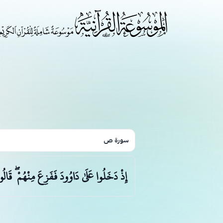
سورة ص
إِذْ دَخَلُوا عَلَىٰ دَاوُودَ فَفَزِعَ مِنْهُمْ ۖ قَ