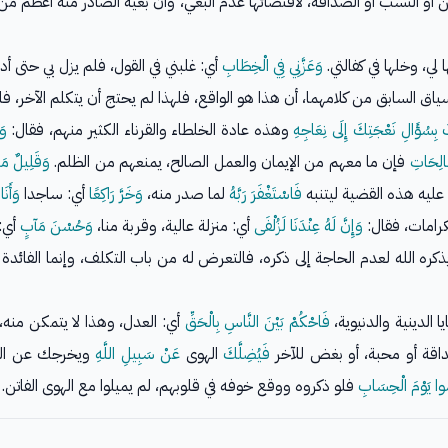
 أو النسب أو الصداقة، لاقتضائها عدم البغي، وأن بغيه الصادر منه أعظم من
 لي، وخلها في كفالتي.
وَعَزَّنِي فِي الْخِطَابِ
أي: غلبني في القول، فلم يزل بي حتى أدرك
اق السابق من كلامهما، أن هذا هو الواقع، فلهذا لم يحتج أن يتكلم الآخر، فل
 بِسُؤَالِ نَعْجَتِكَ إِلَى نِعَاجِهِ
وهذه عادة الخلطاء والقرناء الكثير منهم، فقال:
وَ
َالِحَاتِ
فإن ما معهم من الإيمان والعمل الصالح، يمنعهم من الظلم.
وَقَلِيلٌ مَ
ا عليه هذه القضية ليتنبه
فَاسْتَغْفَرَ رَبَّهُ
لما صدر منه،
وَخَرَّ رَاكِعًا
أي: ساجدا
وَأَنَ
كرامات، فقال:
وَإِنَّ لَهُ عِنْدَنَا لَزُلْفَى
أي: منزلة عالية، وقربة منا،
وَحُسْنَ مَآبٍ
أي:
ه الله لعدم الحاجة إلى ذكره، فالتعرض له من باب التكلف، وإنما الفائدة ما
ا الدينية والدنيوية،
فَاحْكُمْ بَيْنَ النَّاسِ بِالْحَقِّ
أي: العدل، وهذا لا يتمكن منه، 
اقة أو محبة، أو بغض للآخر
فَيُضِلَّكَ
الهوى
عَنْ سَبِيلِ اللَّهِ
ويخرجك عن الص
ُوا يَوْمَ الْحِسَابِ
فلو ذكروه ووقع خوفه في قلوبهم، لم يميلوا مع الهوى الفاتن.