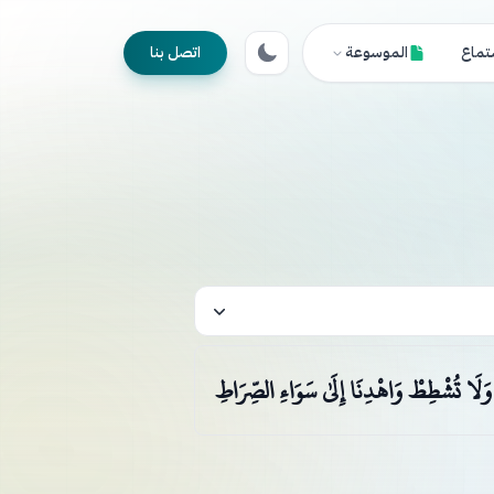
تماع
الموسوعة
اتصل بنا
وَلَا تُشْطِطْ وَاهْدِنَا إِلَىٰ سَوَاءِ الصِّرَاطِ