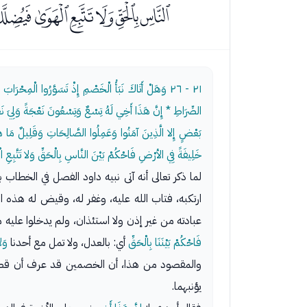
ﯿﰀﰁﰂﰃﰄﰅ
٢١ - ٢٦
وَهَلْ أَتَاكَ نَبَأُ الْخَصْمِ إِذْ تَسَوَّرُوا الْمِحْرَا
الصِّرَاطِ * إِنَّ هَذَا أَخِي لَهُ تِسْعٌ وَتِسْعُونَ نَعْجَةً وَلِيَ نَعْ
بَعْضٍ إِلا الَّذِينَ آمَنُوا وَعَمِلُوا الصَّالِحَاتِ وَقَلِيلٌ مَا هُمْ وَ
خَلِيفَةً فِي الأرْضِ فَاحْكُمْ بَيْنَ النَّاسِ بِالْحَقِّ وَلا تَتَّبِعِ
لما ذكر تعالى أنه آتى نبيه داود الفصل في الخطا
ارتكبه، فتاب الله عليه، وغفر له، وقيض له هذه 
عبادته من غير إذن ولا استئذان، ولم يدخلوا عليه
فَاحْكُمْ بَيْنَنَا بِالْحَقِّ
أي: بالعدل، ولا تمل مع أحدنا
وَل
يؤنبهما.