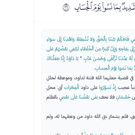
ﰑﰒﰓﰔﰕ
ﰙ
 فَاحْكُمْ بَيْنَنَا بِالْحَقِّ وَلا تُشْطِطْ وَاهْدِنَا إِلَى سَوَاءِ
َى نِعَاجِهِ وَإِنَّ كَثِيرًا مِنَ الْخُلَطَاءِ لَيَبْغِي بَعْضُهُمْ عَلَى
َّ لَهُ عِنْدَنَا لَزُلْفَى وَحُسْنَ مَآبٍ * يَا دَاوُدُ إِنَّا جَعَلْنَاكَ
ٌ بِمَا نَسُوا يَوْمَ الْحِسَابِ
.
ه في قضية جعلهما الله فتنة لداود، وموعظة لخلل
نبأ عجيب
إِذْ تَسَوَّرُوا
على داود
الْمِحْرَابَ
أي: محل
حن
خَصْمَانِ
فلا تخف
بَغَى بَعْضُنَا عَلَى بَعْضٍ
بالظلم
دهما الحق الواضح الصرف، وإذا كان ذلك، فسيقصان (١) عليه نبأهما بالحق، فلم يشمئز نبي الله داود من وعظهما له، ولم