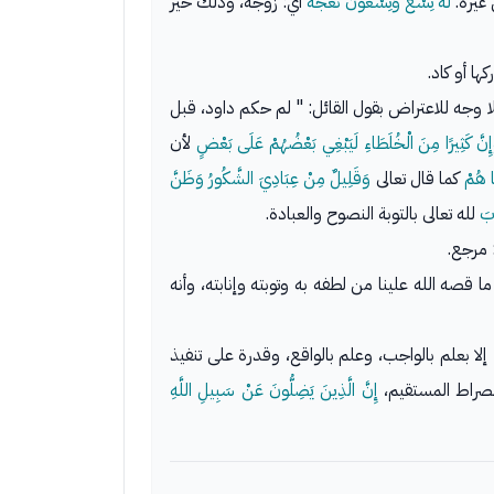
 غيره.
لَهُ تِسْعٌ وَتِسْعُونَ نَعْجَةً
أي: زوجة، وذلك خير
ها أو كاد.
ا وجه للاعتراض بقول القائل: " لم حكم داود، قبل
إِنَّ كَثِيرًا مِنَ الْخُلَطَاءِ لَيَبْغِي بَعْضُهُمْ عَلَى بَعْضٍ
لأن
ا هُمْ
كما قال تعالى
وَقَلِيلٌ مِنْ عِبَادِيَ الشَّكُورُ
وَظَنَّ
ابَ
لله تعالى بالتوبة النصوح والعبادة.
 مرجع.
 قصه الله علينا من لطفه به وتوبته وإنابته، وأنه
إلا بعلم بالواجب، وعلم بالواقع، وقدرة على تنفيذ
راط المستقيم،
إِنَّ الَّذِينَ يَضِلُّونَ عَنْ سَبِيلِ اللَّهِ