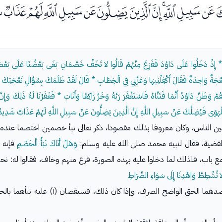
ﰆﰇﰈﰉﰊﰋﰌﰍﰎﰏﰐ
بَ * إِذْ دَخَلُوا عَلَى دَاوُدَ فَفَزِعَ مِنْهُمْ قَالُوا لا تَخَفْ خَصْمَانِ بَغَى بَعْضُنَا عَلَى بَعْضٍ
جَةٌ وَاحِدَةٌ فَقَالَ أَكْفِلْنِيهَا وَعَزَّنِي فِي الْخِطَابِ * قَالَ لَقَدْ ظَلَمَكَ بِسُؤَالِ نَعْجَتِكَ إِل
ظَنَّ دَاوُدُ أَنَّمَا فَتَنَّاهُ فَاسْتَغْفَرَ رَبَّهُ وَخَرَّ رَاكِعًا وَأَنَابَ * فَغَفَرْنَا لَهُ ذَلِكَ وَإِن
 الْهَوَى فَيُضِلَّكَ عَنْ سَبِيلِ اللَّهِ إِنَّ الَّذِينَ يَضِلُّونَ عَنْ سَبِيلِ اللَّهِ لَهُمْ عَذَابٌ شَدِيد
ب بين الناس، وكان معروفا بذلك مقصودا، ذكر تعالى نبأ خصمين اختصما عند
القضية، فقال لنبيه محمد صلى الله عليه وسلم:
وَهَلْ أَتَاكَ نَبَأُ الْخَصْمِ
فإنه 
 مع باب، فلذلك لما دخلوا عليه بهذه الصورة، فزع منهم وخاف، فقالوا له: ن
ا تُشْطِطْ وَاهْدِنَا إِلَى سَوَاءِ الصِّرَاطِ
والمقصود من هذا، أن الخصمين قد عرف أن قص