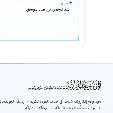
تحقيق
عبد الرحمن بن معلا اللويحق
موسوعة إلكترونية شاملة في خدمة القرآن الكريم — رَسمُه، تجويدُه، تِلاو
تفسيرُه، ترجماتُه، علومُه، قِراءاتُه، موضوعاتُه، وتدبُّراتُه.