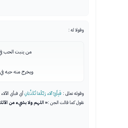
وقولا له :
من ينبت الحب في 
ويخرج منه حبه في
وقوله تعالى :
فَبِأَيِّ آلاء رَبِّكُمَا تُكَذِّبَانِ
أي فبأي الآلا
نقول كما قالت الجن :
« اللهم ولا بشيء من الآئ