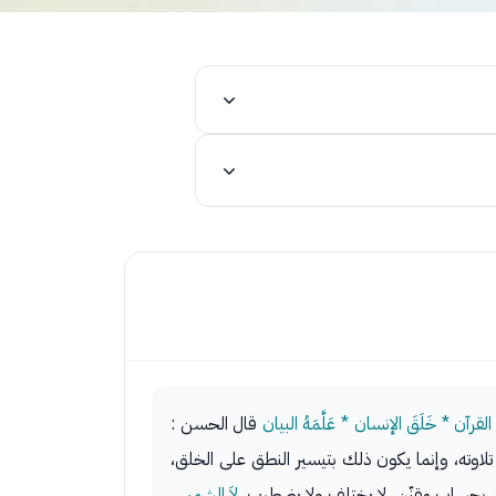
لقرآن * خَلَقَ الإنسان * عَلَّمَهُ البيان
قال الحسن :
تلاوته، وإنما يكون ذلك بتيسير النطق على الخلق،
ن بحساب مقنّن، لا يختلف ولا يضطرب.
لاَ الشمس