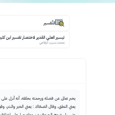
التَّفسير
تيسير العلي القدير لاختصار تفسير ابن كثير
محمد نسيب الرفاعي
يخبر تعالى عن فضله ورحمته بخلقه، أنه أنزل على 
يعني النطق، وقال الضحّاك : يعني الخير والشر، وق
وتسهيل خروج الحروف من مواضعها، على اختلاف مخا