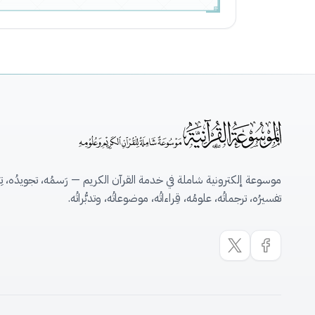
موسوعة إلكترونية شاملة في خدمة القرآن الكريم — رَسمُه، تجويدُه، تِلاو
تفسيرُه، ترجماتُه، علومُه، قِراءاتُه، موضوعاتُه، وتدبُّراتُه.