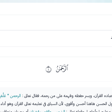
ﭷ
ﰀ
عباده القرآن، ويسر حفظه وفهمه على من رحمه، فقال تعالى :
الرحمن * عَلَّمَ ا
ول الحسن هاهنا أحسن وأقوى، لأن السياق في تعليمه تعالى القرآن وهو أداء 
رجها وأنواعها، وقوله تعالى :
الشمس والقمر بِحُسْبَانٍ
أي يجريان متعاقبي