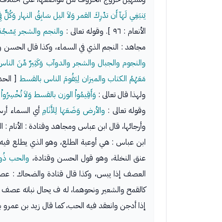
يَنبَغِي لَهَآ أَن تدْرِكَ القمر وَلاَ اليل سَابِقُ النهار وَكُلٌّ 
الأنعام : ٩٦ ]. وقوله تعالى :
والنجم والشجر يَسْجُدَ
مجاهد : النجم الذي في السماء، وكذا قال الحسن وقتا
والنجوم والجبال والشجر والدوآب وَكَثِيرٌ مِّنَ النا
مَعَهُمُ الكتاب والميزان لِيَقُومَ الناس بالقسط
[ الحديد : ٢٥ ] وه
ولهذا قال تعالى :
وَأَقِيمُواْ الوزن بالقسط وَلاَ تُخْسِرُوا
وقوله تعالى :
والأرض وَضَعَهَا لِلأَنَامِ
أي السماء أرس
وأرجائها، قال ابن عباس ومجاهد وقتادة : الأنام : 
ابن عباس : هي أوعية الطلع، وهو الذي يطلع فيه ال
عنق النخلة، وهو قول الحسن وقتادة،
والحب ذُو
العصف إذا يبس، وكذا قال قتادة والضحاك : عصفة
كالقمح والشعير ونحوهما، له ف يحال نباته عصف وه
إذا أدجن وانعقد فيه الحب، كما قال زيد بن عمرو 