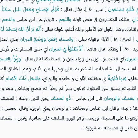
فِي فَلَكٍ يَسْبَحُونَ
[ يس : ٤٠ ]، وقال تعالى :
فَالِقُ الإصباح وَجَعَلَ الليل سَكَنا
انِ
اختلف المفسرون في معنى قوله
والنجم
، فروي عن ابن عباس
والنجم
م
دة، وهذا القول هو الأظهر والله أعلم، لقوله تعالى :
أَلَمْ تَرَ أَنَّ الله يَسْ
س
[ الحج : ١٨ ] الآية، وقوله تعالى :
والسمآء رَفَعَهَا وَوَضَعَ الميزان
يعني العدل
كذا قال هاهنا :
أَلاَّ تَطْغَوْاْ فِي الميزان
أي خلق السماوات والأرض ب
ْ الميزان
أي لا تبخسوا الوزن بل زنوا بالحق والقسط، كما قال تعالى :
وَزِنُواْ با
اها بالجبال الشامخات، لتستقر بما على وجهها من الأنام، وهم الخلائق المخ
الخلق،
فِيهَا فَاكِهَةٌ
اي مختلفة الألوان والطعوم والروائح،
والنخل ذَاتُ الأكمام
أفر
قنو، ثم ينشق عن العنقود فيكون بسراً ثم رطباً، ثم ينضج ويتناهى ينعه واس
 العصف والريحان
قال ابن عباس :
ذُو العصف
يعني التبن، وعنه : العصف
 : تبنه، وقال ابن عباس ومجاهد : والريحان يعني الورق، وقال الحسن : ه
و ما على السنبلة، وريحان وهو الورق الملتف على ساقها، وقيل : العصف الور
بن نفيل في قصيدته المشهورة :