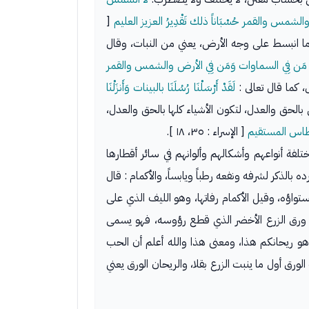
ً والشمس والقمر حُسْبَاناً ذلك تَقْدِيرُ العزيز العليم
[
ا انبسط على وجه الأرض، يعني من النبات، وقال
جُدُ لَهُ مَن فِي السماوات وَمَن فِي الأرض والشمس والقمر
، كما قال تعالى :
لَقَدْ أَرْسَلْنَا رُسُلَنَا بالبينات وَأَنزَلْنَا
الحق والعدل، لتكون الأشياء كلها بالحق والعدل،
لقسطاس المستقيم
[ الإسراء : ٣٥، ١٨ ].
تلفة أنواعهم وأشكالهم وألوانهم في سائر أقطارها
ده بالذكر لشرفه ونفعه رطباً ويابساً، والأكمام : قال
تواؤه، وقيل الأكمام رفاتها، وهو الليف الذي على
 ورق الزرع الأخضر الذي قطع رؤوسه، فهو يسمى
و ريحانكم هذا، ومعنى هذا والله أعلم أن الحب
ق أول ما ينبت الزرع بقلا، والريحان الورق يعني