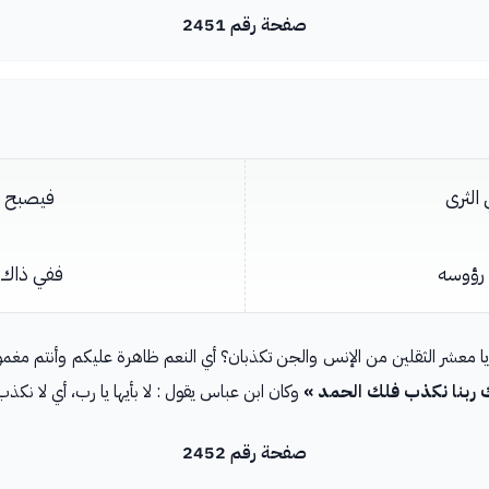
صفحة رقم 2451
الثرى
فيصبح من
 رؤوسه
ففي ذاك آ
ء يا معشر الثقلين من الإنس والجن تكذبان؟ أي النعم ظاهرة عليكم وأنتم مغم
ك ربنا نكذب فلك الحمد »
وكان ابن عباس يقول : لا بأيها يا رب، أي لا نكذ
صفحة رقم 2452