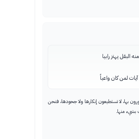
ه البقل يهتز رابيا
يات لمن كان واعياً
ورون بها، لا تستطيعون إنكارها ولا جحودها، فنحن
ب بشيء منها.