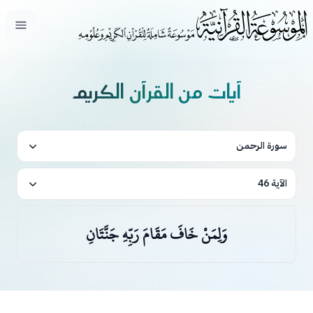
فتح ال
آيات من القرآن الكريم
سورة الرحمن
الآية 46
وَلِمَنْ خَافَ مَقَامَ رَبِّهِ جَنَّتَانِ