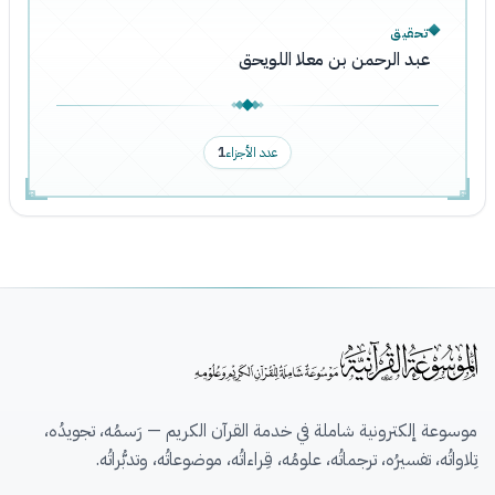
تحقيق
عبد الرحمن بن معلا اللويحق
عدد الأجزاء
1
موسوعة إلكترونية شاملة في خدمة القرآن الكريم — رَسمُه، تجويدُه،
تِلاواتُه، تفسيرُه، ترجماتُه، علومُه، قِراءاتُه، موضوعاتُه، وتدبُّراتُه.