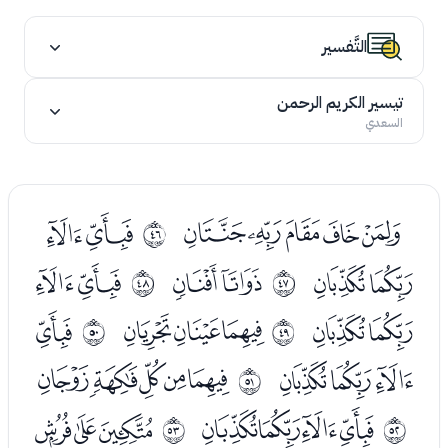
التَّفسير
تيسير الكريم الرحمن
السعدي
ﭨﭩﭪﭫﭬ
ﭮﭯ
ﰭ
ﭰﭱ
ﭳﭴ
ﭶﭷ
ﰮ
ﰯ
ﭸﭹ
ﭻﭼﭽ
ﭿ
ﰰ
ﰱ
ﮀﮁﮂ
ﮄﮅﮆﮇﮈ
ﰲ
ﮊﮋﮌﮍ
ﮏﮐﮑ
ﰳ
ﰴ