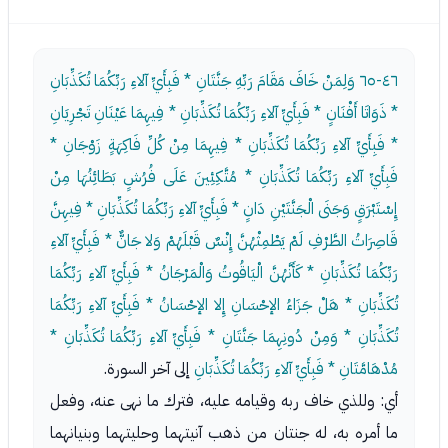
٤٦-٦٥
وَلِمَنْ خَافَ مَقَامَ رَبِّهِ جَنَّتَانِ * فَبِأَيِّ آلاءِ رَبِّكُمَا تُكَذِّبَانِ
* ذَوَاتَا أَفْنَانٍ * فَبِأَيِّ آلاءِ رَبِّكُمَا تُكَذِّبَانِ * فِيهِمَا عَيْنَانِ تَجْرِيَانِ
* فَبِأَيِّ آلاءِ رَبِّكُمَا تُكَذِّبَانِ * فِيهِمَا مِنْ كُلِّ فَاكِهَةٍ زَوْجَانِ *
فَبِأَيِّ آلاءِ رَبِّكُمَا تُكَذِّبَانِ * مُتَّكِئِينَ عَلَى فُرُشٍ بَطَائِنُهَا مِنْ
إِسْتَبْرَقٍ وَجَنَى الْجَنَّتَيْنِ دَانٍ * فَبِأَيِّ آلاءِ رَبِّكُمَا تُكَذِّبَانِ * فِيهِنَّ
قَاصِرَاتُ الطَّرْفِ لَمْ يَطْمِثْهُنَّ إِنْسٌ قَبْلَهُمْ وَلا جَانٌّ * فَبِأَيِّ آلاءِ
رَبِّكُمَا تُكَذِّبَانِ * كَأَنَّهُنَّ الْيَاقُوتُ وَالْمَرْجَانُ * فَبِأَيِّ آلاءِ رَبِّكُمَا
تُكَذِّبَانِ * هَلْ جَزَاءُ الإحْسَانِ إِلا الإحْسَانُ * فَبِأَيِّ آلاءِ رَبِّكُمَا
تُكَذِّبَانِ * وَمِنْ دُونِهِمَا جَنَّتَانِ * فَبِأَيِّ آلاءِ رَبِّكُمَا تُكَذِّبَانِ *
مُدْهَامَّتَانِ * فَبِأَيِّ آلاءِ رَبِّكُمَا تُكَذِّبَانِ
إلى آخر السورة.
أي: وللذي خاف ربه وقيامه عليه، فترك ما نهى عنه، وفعل
ما أمره به، له جنتان من ذهب آنيتهما وحليتهما وبنيانهما