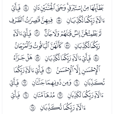
ﮒﮓﮔﮕﮖﮗﮘ
ﮚ
ﰵ
ﮛﮜﮝ
ﮟﮠﮡ
ﰶ
ﮢﮣﮤﮥﮦﮧ
ﮩﮪ
ﰷ
ﮫﮬ
ﮮﮯﮰ
ﰸ
ﯓﯔﯕﯖ
ﯘﯙ
ﰹ
ﰺ
ﯚﯛﯜ
ﯞﯟﯠ
ﰻ
ﯡ
ﯣﯤﯥ
ﯧ
ﰼ
ﰽ
ﯨﯩﯪ
ﯬ
ﯮ
ﰾ
ﰿ
ﯯﯰﯱ
ﱀ