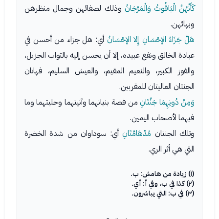
كَأَنَّهُنَّ الْيَاقُوتُ وَالْمَرْجَانُ
وذلك لصفائهن وجمال منظرهن
وبهائهن.
هَلْ جَزَاءُ الإحْسَانِ إِلا الإحْسَانُ
أي: هل جزاء من أحسن في
عبادة الخالق ونفع عبيده، إلا أن يحسن إليه بالثواب الجزيل،
والفوز الكبير، والنعيم المقيم، والعيش السليم، فهاتان
الجنتان العاليتان للمقربين.
وَمِنْ دُونِهِمَا جَنَّتَانِ
من فضة بنيانهما وآنيتهما وحليتهما وما
فيهما لأصحاب اليمين.
وتلك الجنتان
مُدْهَامَّتَانِ
أي: سوداوان من شدة الخضرة
التي هي أثر الري.
(١) زيادة من هامش: ب.
(٢) كذا في ب، وفي أ: أي.
(٣) في ب: التي يباشرون.