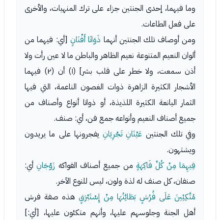
وما فيهما، إحدى الجنتين جزاء على ترك المنهيات، والأخرى
على فعل الطاعات.
ومن أوصاف تلك الجنتين أنهما
ذَوَاتَا أَفْنَانٍ
[أي: فيهما من
ألوان النعيم المتنوعة نعيم الظاهر والباطن ما لا عين رأت ولا
أذن سمعت، ولا خطر على قلب بشر] (١) أن (٢) فيهما
الأشجار الكثيرة الزاهرة ذوات الغصون الناعمة، التي فيها
الثمار اليانعة الكثيرة اللذيذة، أو ذواتا أنواع وأصناف من
جميع أصناف النعيم وأنواعه جمع فن، أي: صنف.
وفي تلك الجنتين
عَيْنَانِ تَجْرِيَانِ
يفجرونها على ما يريدون
ويشتهون.
فِيهِمَا مِنْ كُلِّ فَاكِهَةٍ
من جميع أصناف الفواكه
زَوْجَانِ
أي:
صنفان، كل صنف له لذة ولون، ليس للنوع الآخر.
مُتَّكِئِينَ عَلَى فُرُشٍ بَطَائِنُهَا مِنْ إِسْتَبْرَقٍ
هذه صفة فرش
أهل الجنة وجلوسهم عليها، وأنهم متكئون عليها، [أي:]