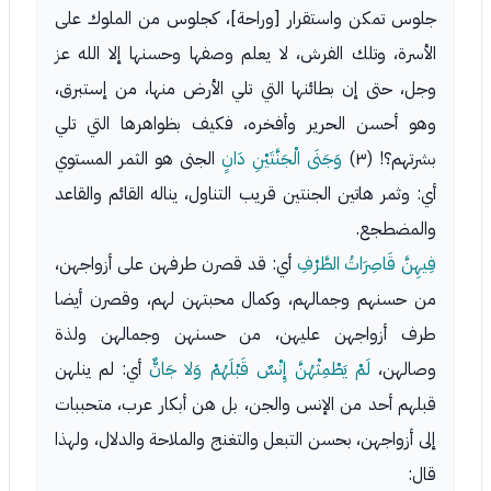
جلوس تمكن واستقرار [وراحة]، كجلوس من الملوك على
الأسرة، وتلك الفرش، لا يعلم وصفها وحسنها إلا الله عز
وجل، حتى إن بطائنها التي تلي الأرض منها، من إستبرق،
وهو أحسن الحرير وأفخره، فكيف بظواهرها التي تلي
بشرتهم؟! (٣)
وَجَنَى الْجَنَّتَيْنِ دَانٍ
الجنى هو الثمر المستوي
أي: وثمر هاتين الجنتين قريب التناول، يناله القائم والقاعد
والمضطجع.
فِيهِنَّ قَاصِرَاتُ الطَّرْفِ
أي: قد قصرن طرفهن على أزواجهن،
من حسنهم وجمالهم، وكمال محبتهن لهم، وقصرن أيضا
طرف أزواجهن عليهن، من حسنهن وجمالهن ولذة
وصالهن،
لَمْ يَطْمِثْهُنَّ إِنْسٌ قَبْلَهُمْ وَلا جَانٌّ
أي: لم ينلهن
قبلهم أحد من الإنس والجن، بل هن أبكار عرب، متحببات
إلى أزواجهن، بحسن التبعل والتغنج والملاحة والدلال، ولهذا
قال: