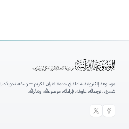
موسوعة إلكترونية شاملة في خدمة القرآن الكريم — رَسمُه، تجويدُه، تِلاو
تفسيرُه، ترجماتُه، علومُه، قِراءاتُه، موضوعاتُه، وتدبُّراتُه.