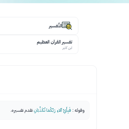
التَّفسير
تفسير القرآن العظيم
ابن كثير
وقوله :
فَبِأَيِّ آلاءِ رَبِّكُمَا تُكَذِّبَانِ
تقدم تفسيره.