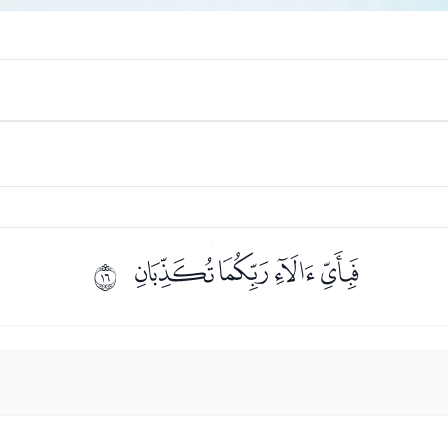
ﯝﯞﯟﯠ
ﰏ