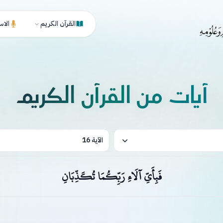
القرآن الكريم
الاس
آيات من القرآن الكريم
الآية 16
فَبِأَيِّ آلَاءِ رَبِّكُمَا تُكَذِّبَانِ