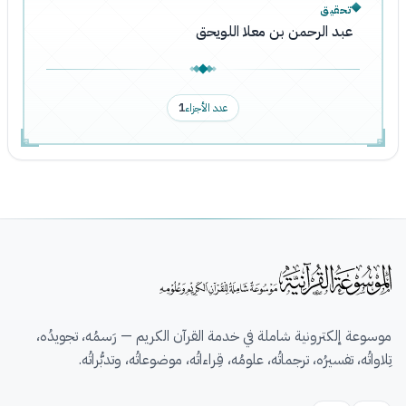
تحقيق
عبد الرحمن بن معلا اللويحق
عدد الأجزاء
1
موسوعة إلكترونية شاملة في خدمة القرآن الكريم — رَسمُه، تجويدُه،
تِلاواتُه، تفسيرُه، ترجماتُه، علومُه، قِراءاتُه، موضوعاتُه، وتدبُّراتُه.