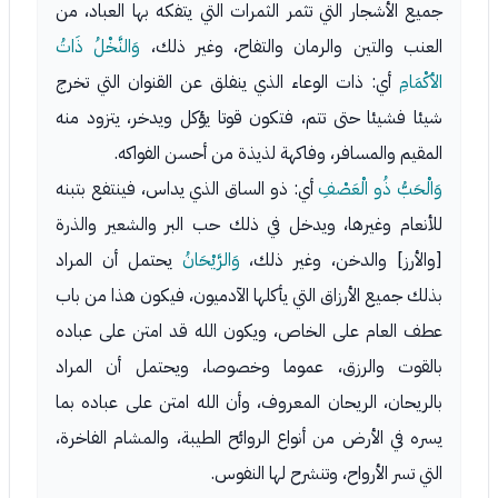
جميع الأشجار التي تثمر الثمرات التي يتفكه بها العباد، من
العنب والتين والرمان والتفاح، وغير ذلك،
وَالنَّخْلُ ذَاتُ
الأكْمَامِ
أي: ذات الوعاء الذي ينفلق عن القنوان التي تخرج
شيئا فشيئا حتى تتم، فتكون قوتا يؤكل ويدخر، يتزود منه
المقيم والمسافر، وفاكهة لذيذة من أحسن الفواكه.
وَالْحَبُّ ذُو الْعَصْفِ
أي: ذو الساق الذي يداس، فينتفع بتبنه
للأنعام وغيرها، ويدخل في ذلك حب البر والشعير والذرة
[والأرز] والدخن، وغير ذلك،
وَالرَّيْحَانُ
يحتمل أن المراد
بذلك جميع الأرزاق التي يأكلها الآدميون، فيكون هذا من باب
عطف العام على الخاص، ويكون الله قد امتن على عباده
بالقوت والرزق، عموما وخصوصا، ويحتمل أن المراد
بالريحان، الريحان المعروف، وأن الله امتن على عباده بما
يسره في الأرض من أنواع الروائح الطيبة، والمشام الفاخرة،
التي تسر الأرواح، وتنشرح لها النفوس.