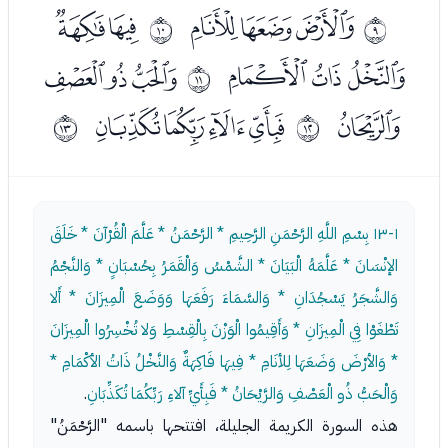
ﮛﮜﮝ
ﮟﮠ
ﰈ
ﰉ
ﮡﮢﮣ
ﮥﮦﮧ
ﰊ
ﮨ
ﮪﮫﮬﮭ
ﰋ
ﰌ
١-١٣
بِسْمِ اللَّهِ الرَّحْمَنِ الرَّحِيمِ * الرَّحْمَنُ * عَلَّمَ الْقُرْآنَ * خَلَقَ
الإنْسَانَ * عَلَّمَهُ الْبَيَانَ * الشَّمْسُ وَالْقَمَرُ بِحُسْبَانٍ * وَالنَّجْمُ
وَالشَّجَرُ يَسْجُدَانِ * وَالسَّمَاءَ رَفَعَهَا وَوَضَعَ الْمِيزَانَ * أَلا
تَطْغَوْا فِي الْمِيزَانِ * وَأَقِيمُوا الْوَزْنَ بِالْقِسْطِ وَلا تُخْسِرُوا الْمِيزَانَ
* وَالأرْضَ وَضَعَهَا لِلأنَامِ * فِيهَا فَاكِهَةٌ وَالنَّخْلُ ذَاتُ الأكْمَامِ *
وَالْحَبُّ ذُو الْعَصْفِ وَالرَّيْحَانُ * فَبِأَيِّ آلاءِ رَبِّكُمَا تُكَذِّبَانِ
.
هذه السورة الكريمة الجليلة، افتتحها باسمه "الرَّحْمَنُ"