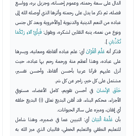
الدال على سعة رحمته، وعموم إحسانه، وجزيل بره، وواسع
فضله، ثم ذكر ما يدل على رحمته وأثرها الذي أوصله الله إلى
عباده من النعم الدينية والدنيوية [والأخروية وبعد كل جنس
ونوع من نعمه، ينبه الثقلين لشكره، ويقول:
فَبِأَيِّ آلاءِ رَبِّكُمَا
تُكَذِّبَانِ
].
فذكر أنه
عَلَّمَ الْقُرْآنَ
أي: علم عباده ألفاظه ومعانيه، ويسرها
على عباده، وهذا أعظم منة ورحمة رحم بها عباده، حيث
أنزل عليهم قرآنا عربيا بأحسن ألفاظ، وأحسن تفسير،
مشتمل على كل خير، زاجر عن كل شر.
خَلَقَ الإنْسَانَ
في أحسن تقويم، كامل الأعضاء، مستوفي
الأجزاء، محكم البناء، قد أتقن البديع تعالى (١) البديع خلقه
أي إتقان، وميزه على سائر الحيوانات.
بأن
عَلَّمَهُ الْبَيَانَ
أي: التبيين عما في ضميره، وهذا شامل
للتعليم النطقي والتعليم الخطي، فالبيان الذي ميز الله به