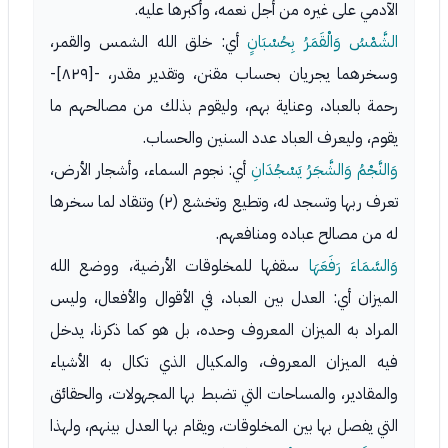
الآدمي على غيره من أجل نعمه، وأكبرها عليه.
الشَّمْسُ وَالْقَمَرُ بِحُسْبَانٍ
أي: خلق الله الشمس والقمر،
وسخرهما يجريان بحساب مقنن، وتقدير مقدر، -[٨٢٩]-
رحمة بالعباد، وعناية بهم، وليقوم بذلك من مصالحهم ما
يقوم، وليعرف العباد عدد السنين والحساب.
وَالنَّجْمُ وَالشَّجَرُ يَسْجُدَانِ
أي: نجوم السماء، وأشجار الأرض،
تعرف ربها وتسجد له، وتطيع وتخشع (٢) وتنقاد لما سخرها
له من مصالح عباده ومنافعهم.
وَالسَّمَاءَ رَفَعَهَا
سقفها للمخلوقات الأرضية، ووضع الله
الميزان أي: العدل بين العباد، في الأقوال والأفعال، وليس
المراد به الميزان المعروف وحده، بل هو كما ذكرنا، يدخل
فيه الميزان المعروف، والمكيال الذي تكال به الأشياء
والمقادير، والمساحات التي تضبط بها المجهولات، والحقائق
التي يفصل بها بين المخلوقات، ويقام بها العدل بينهم، ولهذا