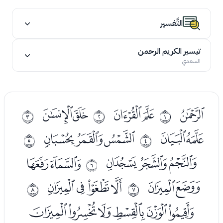
التَّفسير
تيسير الكريم الرحمن
السعدي
ﭷ
ﭹﭺ
ﭼﭽ
ﰀ
ﰁ
ﰂ
ﭿﮀ
ﮂﮃﮄ
ﰃ
ﰄ
ﮆﮇﮈ
ﮊﮋ
ﰅ
ﮌﮍ
ﮏﮐﮑﮒ
ﰆ
ﰇ
ﮔﮕﮖﮗﮘﮙ