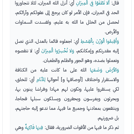
قال:
أَلا تَطْغَوْا فِي الْمِيزَانِ
أي: أنزل الله الميزان، لئلا تتجاوزوا
الحد في الميزان، فإن الأمر لو كان يرجع إلى عقولكم وآرائكم،
لحصل من الخلل ما الله به عليم، ولفسدت السماوات
والأرض.
وَأَقِيمُوا الْوَزْنَ بِالْقِسْطِ
أي: اجعلوه قائما بالعدل، الذي تصل
إليه مقدرتكم وإمكانكم،
وَلا تُخْسِرُوا الْمِيزَانَ
أي: لا تنقصوه
وتعملوا بضده، وهو الجور والظلم والطغيان.
وَالأرْضَ وَضَعَهَا
الله على ما كانت عليه من الكثافة
والاستقرار واختلاف [أوصافها و] أحوالها
لِلأنَامِ
أي: للخلق،
لكي يستقروا عليها، وتكون لهم مهادا وفراشا يبنون بها،
ويحرثون ويغرسون ويحفرون ويسلكون سبلها فجاجا،
وينتفعون بمعادنها وجميع ما فيها، مما تدعو إليه حاجتهم،
بل ضرورتهم.
ثم ذكر ما فيها من الأقوات الضرورية، فقال:
فِيهَا فَاكِهَةٌ
وهي