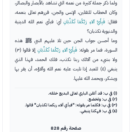
ولما ذكر جملة كثيرة من نعمه التي تشاهد بالأبصار والبصائر،
وكان الخطاب للثقلين، الإنس والجن، قررهم تعالى بنعمه،
فقال:
فَبِأَيِّ آلاءِ رَبِّكُمَا تُكَذِّبَانِ
أي: فبأي نعم الله الدينية
والدنيوية تكذبان؟
وما أحسن جواب الجن حين تلا عليهم النبي ﷺ هذه
السورة، فما مر بقوله:
فَبِأَيِّ آلاءِ رَبِّكُمَا تُكَذِّبَانِ
إلا قالوا (٣)
ولا بشيء من آلائك ربنا نكذب، فلك الحمد، فهذا الذي
ينبغي (٤) للعبد إذا تليت عليه نعم الله وآلاؤه، أن يقر بها
ويشكر، ويحمد الله عليها.
(١) في ب: قد أتقن الباري تعالى البديع خلقه.
(٢) في ب: وتخضع.
(٣) في ب: فكلما مر بقوله: "فبأي آلاء ربكما تكذبان" قالوا.
(٤) في ب: فهكذا ينبغي.
صفحة رقم 828