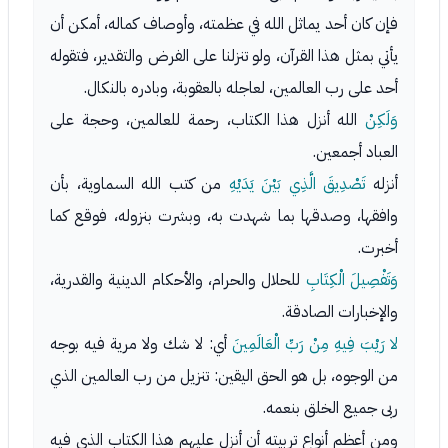
فإن كان أحد يماثل الله في عظمته، وأوصاف كماله، أمكن أن
يأتي بمثل هذا القرآن، ولو تنزلنا على الفرض والتقدير، فتقوله
أحد على رب العالمين، لعاجله بالعقوبة، وبادره بالنكال.
وَلَكِنْ
الله أنزل هذا الكتاب، رحمة للعالمين، وحجة على
العباد أجمعين.
أنزله
تَصْدِيقَ الَّذِي بَيْنَ يَدَيْهِ
من كتب الله السماوية، بأن
وافقها، وصدقها بما شهدت به، وبشرت بنزوله، فوقع كما
أخبرت.
وَتَفْصِيلَ الْكِتَابِ
للحلال والحرام، والأحكام الدينية والقدرية،
والإخبارات الصادقة.
لا رَيْبَ فِيهِ مِنْ رَبِّ الْعَالَمِينَ
أي: لا شك ولا مرية فيه بوجه
من الوجوه، بل هو الحق اليقين: تنزيل من رب العالمين الذي
ربى جميع الخلق بنعمه.
ومن أعظم أنواع تربيته أن أنزل عليهم هذا الكتاب الذي فيه