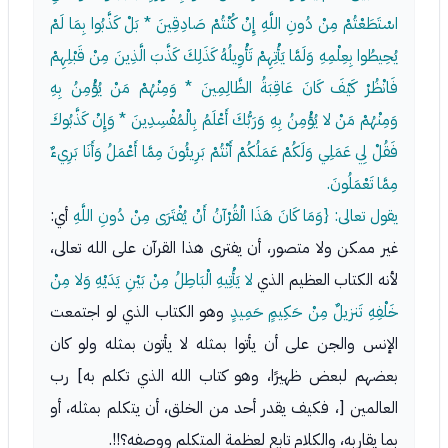
اسْتَطَعْتُمْ مِنْ دُونِ اللَّهِ إِنْ كُنْتُمْ صَادِقِينَ * بَلْ كَذَّبُوا بِمَا لَمْ
يُحِيطُوا بِعِلْمِهِ وَلَمَّا يَأْتِهِمْ تَأْوِيلُهُ كَذَلِكَ كَذَّبَ الَّذِينَ مِنْ قَبْلِهِمْ
فَانْظُرْ كَيْفَ كَانَ عَاقِبَةُ الظَّالِمِينَ * وَمِنْهُمْ مَنْ يُؤْمِنُ بِهِ
وَمِنْهُمْ مَنْ لا يُؤْمِنُ بِهِ وَرَبُّكَ أَعْلَمُ بِالْمُفْسِدِينَ * وَإِنْ كَذَّبُوكَ
فَقُلْ لِي عَمَلِي وَلَكُمْ عَمَلُكُمْ أَنْتُمْ بَرِيئُونَ مِمَّا أَعْمَلُ وَأَنَا بَرِيءٌ
مِمَّا تَعْمَلُونَ.
يقول تعالى: {وَمَا كَانَ هَذَا الْقُرْآنُ أَنْ يُفْتَرَى مِنْ دُونِ اللَّهِ
أي:
غير ممكن ولا متصور، أن يفترى هذا القرآن على الله تعالى،
لأنه الكتاب العظيم الذي
لا يَأْتِيهِ الْبَاطِلُ مِنْ بَيْنِ يَدَيْهِ وَلا مِنْ
خَلْفِهِ تَنزيلٌ مِنْ حَكِيمٍ حَمِيدٍ
وهو الكتاب الذي لو اجتمعت
الإنس والجن على أن يأتوا بمثله لا يأتون بمثله ولو كان
بعضهم لبعض ظهيرًا، وهو كتاب الله الذي تكلم به] رب
العالمين [، فكيف يقدر أحد من الخلق، أن يتكلم بمثله، أو
بما يقاربه، والكلام تابع لعظمة المتكلم ووصفه؟!!.