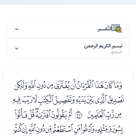
التَّفسير
تيسير الكريم الرحمن
السعدي
ﮚﮛﮜﮝﮞﮟﮠﮡﮢﮣ
ﮤﮥﮦﮧﮨﮩﮪﮫﮬ
ﮭﮮﮯ
ﮱﯓﯔﯕﯖﯗ
ﰤ
ﯘﯙﯚﯛﯜﯝﯞﯟﯠﯡ