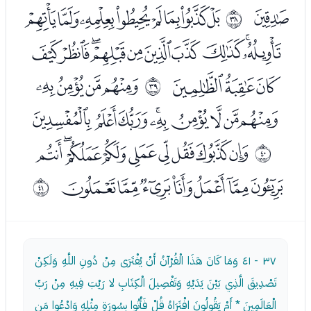
ﯢ
ﯤﯥﯦﯧﯨﯩﯪﯫ
ﰥ
ﯬﯭﯮﯯﯰﯱﯲﯳﯴﯵ
ﯶﯷﯸ
ﯺﯻﯼﯽ
ﰦ
ﯾﯿﰀﰁﰂﰃﰄﰅﰆ
ﰈﰉﰊﰋﰌﰍﰎﰏﰐ
ﰧ
ﰑﰒﰓﰔﰕﰖﰗ
ﰨ
٣٧ - ٤١
وَمَا كَانَ هَذَا الْقُرْآنُ أَنْ يُفْتَرَى مِنْ دُونِ اللَّهِ وَلَكِنْ
تَصْدِيقَ الَّذِي بَيْنَ يَدَيْهِ وَتَفْصِيلَ الْكِتَابِ لا رَيْبَ فِيهِ مِنْ رَبِّ
الْعَالَمِينَ * أَمْ يَقُولُونَ افْتَرَاهُ قُلْ فَأْتُوا بِسُورَةٍ مِثْلِهِ وَادْعُوا مَنِ