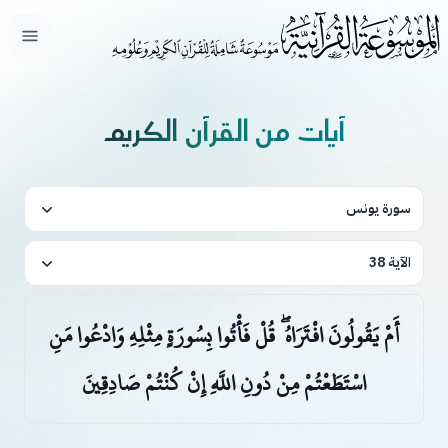
فتح ال
آيات من القرآن الكريم
سورة يونس
الآية 38
أَمْ يَقُولُونَ افْتَرَاهُ ۖ قُلْ فَأْتُوا بِسُورَةٍ مِثْلِهِ وَادْعُوا مَنِ
اسْتَطَعْتُمْ مِنْ دُونِ اللَّهِ إِنْ كُنْتُمْ صَادِقِينَ