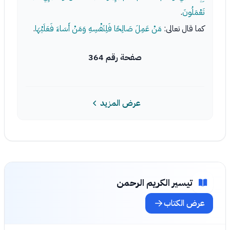
تَعْمَلُونَ
.
كما قال تعالى:
مَنْ عَمِلَ صَالِحًا فَلِنَفْسِهِ وَمَنْ أَسَاءَ فَعَلَيْهَا
.
صفحة رقم 364
عرض المزيد
تيسير الكريم الرحمن
عرض الكتاب