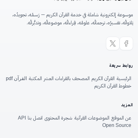
موسوعة إلكترونية شاملة في خدمة القرآن الكريم — رَسمُه، تجويدُه،
تِلاواتُه، تفسيرُه، ترجماتُه، علومُه، قِراءاتُه، موضوعاتُه، وتدبُّراتُه.
روابط سريعة
الرئيسية
القرآن الكريم
المصحف بالقراءات العشر
المكتبة
القرآن pdf
خطوط القرآن الكريم
المزيد
عن الموقع
الموضوعات القرآنية
شجرة المحتوى
اتصل بنا
API
Open Source