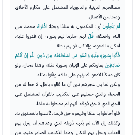
مصالحهم الدينية والدنيوية، المشتمل على مكارم الأخلاق
ومحاسن الأعمال.
أَمْ يَقُولُونَ
أي: المكذبون به عنادًا وبغيًا:
افْتَرَاهُ
محمد على
الله، واختلقه،
قُلْ
لهم -ملزما لهم بشيء- إن قدروا عليه،
أمكن ما ادعوه، وإلا كان قولهم باطلا.
فَأْتُوا بِسُورَةٍ مِثْلِهِ وَادْعُوا مَنِ اسْتَطَعْتُمْ مِنْ دُونِ اللَّهِ إِنْ كُنْتُمْ
صَادِقِينَ
يعاونكم على الإتيان بسورة مثله، وهذا محال، ولو
كان ممكنًا لادعوا قدرتهم على ذلك، ولأتوا بمثله.
ولكن لما بان عجزهم تبين أن ما قالوه باطل، لا حظ له من
الحجة، والذي حملهم على التكذيب بالقرآن المشتمل على
الحق الذي لا حق فوقه، أنهم لم يحيطوا به علمًا.
فلو أحاطوا به علمًا وفهموه حق فهمه، لأذعنوا بالتصديق به،
وكذلك إلى الآن لم يأتهم تأويله الذي وعدهم أن ينزل بهم
العذاب ويحل بهم النكال، وهذا التكذيب الصادر منهم، من