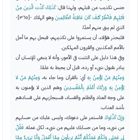
جنس تكذيب من قبلهم، ولهذا قال:
كَذَلِكَ كَذَّبَ الَّذِينَ مِنْ
قَبْلِهِمْ فَانْظُرْ كَيْفَ كَانَ عَاقِبَةُ الظَّالِمِينَ
وهو الهلاك -[٣٦٥]-
الذي لم يبق منهم أحدًا.
فليحذر هؤلاء، أن يستمروا على تكذيبهم، فيحل بهم ما أحل
بالأمم المكذبين والقرون المهلكين.
وفي هذا دليل على التثبت في الأمور، وأنه لا ينبغي للإنسان أن
يبادر بقبول شيء أو رده، قبل أن يحيط به علمًا.
وَمِنْهُمْ مَنْ يُؤْمِنُ بِهِ
أي: بالقرآن وما جاء به،
وَمِنْهُمْ مَنْ لا
يُؤْمِنُ بِهِ وَرَبُّكَ أَعْلَمُ بِالْمُفْسِدِينَ
وهم الذين لا يؤمنون به
على وجه العناد والظلم والفساد، فسيجازيهم على فسادهم
بأشد العذاب.
وَإِنْ كَذَّبُوكَ
فاستمر على دعوتك، وليس عليك من حسابهم
من شيء، وما من حسابك عليهم من شيء، لكل عمله.
فَقُلْ
لِي عَمَلِي وَلَكُمْ عَمَلُكُمْ أَنْتُمْ بَرِيئُونَ مِمَّا أَعْمَلُ وَأَنَا بَرِيءٌ مِمَّا